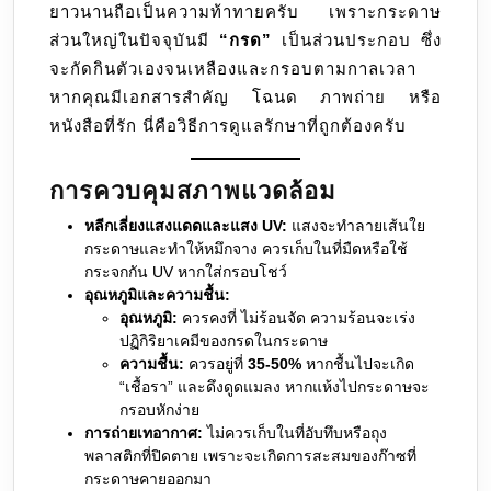
ยาวนานถือเป็นความท้าทายครับ เพราะกระดาษ
ใหม่
ส่วนใหญ่ในปัจจุบันมี
“กรด”
เป็นส่วนประกอบ ซึ่ง
จะกัดกินตัวเองจนเหลืองและกรอบตามกาลเวลา
หากคุณมีเอกสารสำคัญ โฉนด ภาพถ่าย หรือ
หนังสือที่รัก นี่คือวิธีการดูแลรักษาที่ถูกต้องครับ
การควบคุมสภาพแวดล้อม
หลีกเลี่ยงแสงแดดและแสง UV:
แสงจะทำลายเส้นใย
กระดาษและทำให้หมึกจาง ควรเก็บในที่มืดหรือใช้
กระจกกัน UV หากใส่กรอบโชว์
อุณหภูมิและความชื้น:
อุณหภูมิ:
ควรคงที่ ไม่ร้อนจัด ความร้อนจะเร่ง
ปฏิกิริยาเคมีของกรดในกระดาษ
ความชื้น:
ควรอยู่ที่
35-50%
หากชื้นไปจะเกิด
“เชื้อรา” และดึงดูดแมลง หากแห้งไปกระดาษจะ
กรอบหักง่าย
การถ่ายเทอากาศ:
ไม่ควรเก็บในที่อับทึบหรือถุง
พลาสติกที่ปิดตาย เพราะจะเกิดการสะสมของก๊าซที่
กระดาษคายออกมา