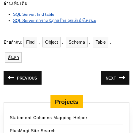
อ่านเพิ่มเติม
SQL Server: find table
SQL Server ตาราง นี่ถูกสร้าง ถูกแก้เมื่อไหร่นะ
Find
Object
Schema
Table
ป้ายกำกับ:
,
,
,
,
ค้นหา
แนะแนว
PREVIOUS
NEXT
Previous
Next
เรื่อง
post:
post:
Projects
Statement Columns Mapping Helper
PlusMagi Site Search