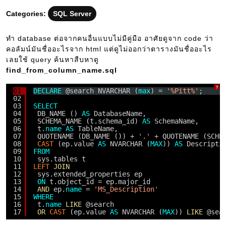
04
Categories:
SQL Server
ทำ database ต่อจากคนอื่นแบบไม่มีคู่มือ อาศัยดูจาก code ว่า
คอลัมน์มันชื่ออะไรจาก html แต่ดูไม่ออกว่าตารางมันชื่ออะไร
เลยใช้ query ค้นหาสืบหาดู
find_from_column_name.sql
?
01
DECLARE
@search NVARCHAR (
max
) = 
'%Pitt%'
;
02
03
SELECT
04
DB_NAME () 
AS
DatabaseName,
05
SCHEMA_NAME (t.schema_id) 
AS
SchemaName,
06
t.
name
AS
TableName,
07
QUOTENAME (DB_NAME ()) + 
'.'
+ QUOTENAME (SCHE
08
CAST
(ep.value 
AS
NVARCHAR (
MAX
)) 
AS
Descripti
09
FROM
10
sys.tables t
11
LEFT
JOIN
12
sys.extended_properties ep
13
ON
t.object_id = ep.major_id
14
AND
ep.
name
= 
'MS_Description'
15
WHERE
16
t.
name
LIKE
@search
17
OR
CAST
(ep.value 
AS
NVARCHAR (
MAX
)) 
LIKE
@sea