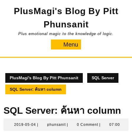
Skip
PlusMagi's Blog By Pitt
to
content
Phunsanit
Plus emotional magic to the knowledge of logic.
Menu
Menu
PlusMagi's Blog By Pitt Phunsanit
SQL Server
SQL Server: ค้นหา column
SQL Server: ค้นหา column
2019-
phunsanit
2019-05-04
|
phunsanit
|
0 Comment
|
07:00
05-