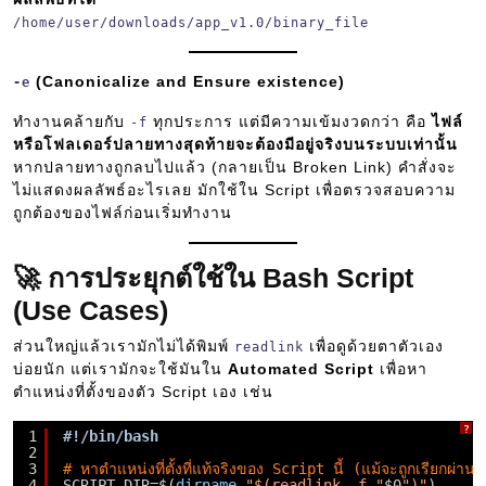
/home/user/downloads/app_v1.0/binary_file
(Canonicalize and Ensure existence)
-e
ทำงานคล้ายกับ
ทุกประการ แต่มีความเข้มงวดกว่า คือ
ไฟล์
-f
หรือโฟลเดอร์ปลายทางสุดท้ายจะต้องมีอยู่จริงบนระบบเท่านั้น
หากปลายทางถูกลบไปแล้ว (กลายเป็น Broken Link) คำสั่งจะ
ไม่แสดงผลลัพธ์อะไรเลย มักใช้ใน Script เพื่อตรวจสอบความ
ถูกต้องของไฟล์ก่อนเริ่มทำงาน
🚀 การประยุกต์ใช้ใน Bash Script
(Use Cases)
ส่วนใหญ่แล้วเรามักไม่ได้พิมพ์
เพื่อดูด้วยตาตัวเอง
readlink
บ่อยนัก แต่เรามักจะใช้มันใน
Automated Script
เพื่อหา
ตำแหน่งที่ตั้งของตัว Script เอง เช่น
?
1
#!/bin/bash
2
3
# หาตำแหน่งที่ตั้งที่แท้จริงของ Script นี้ (แม้จะถูกเรียกผ่าน
4
SCRIPT_DIR=$(
dirname
"$(readlink -f "
$0
")"
)