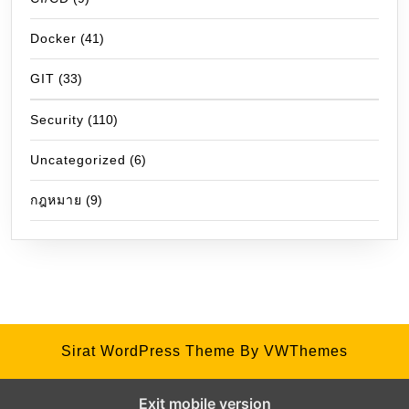
Docker
(41)
GIT
(33)
Security
(110)
Uncategorized
(6)
กฎหมาย
(9)
Sirat WordPress Theme
By VWThemes
Exit mobile version