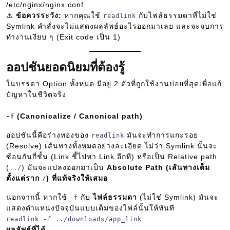
/etc/nginx/nginx.conf
⚠️
ข้อควรระวัง:
หากคุณใช้
กับไฟล์ธรรมดาที่ไม่ใช่
readlink
Symlink คำสั่งจะไม่แสดงผลลัพธ์อะไรออกมาเลย และจะจบการ
ทำงานเงียบ ๆ (Exit code เป็น 1)
ออปชันยอดนิยมที่ต้องรู้
ในบรรดา Option ทั้งหมด มีอยู่ 2 ตัวที่ถูกใช้งานบ่อยที่สุดเพื่อแก้
ปัญหาในชีวิตจริง
(Canonicalize / Canonical path)
-f
ออปชันนี้คือร่างทองของ
มันจะทำการแกะรอย
readlink
(Resolve) เส้นทางทั้งหมดอย่างละเอียด ไม่ว่า Symlink นั้นจะ
ซ้อนกันกี่ชั้น (Link ชี้ไปหา Link อีกที) หรือเป็น Relative path
(
) มันจะแปลงออกมาเป็น
Absolute Path (เส้นทางเต็ม
../
ตั้งแต่ราก
) ที่แท้จริงให้เสมอ
/
นอกจากนี้ หากใช้
กับ
ไฟล์ธรรมดา
(ไม่ใช่ Symlink) มันจะ
-f
แสดงตำแหน่งปัจจุบันแบบเต็มของไฟล์นั้นให้ทันที
readlink -f ../downloads/app_link
ผลลัพธ์ที่ได้