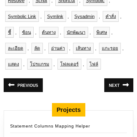
Resolve
Script
Shortcut
Symbolic
,
,
,
,
Symbolic Link
Symlink
Sysadmin
คำสั่ง
,
,
,
,
ชี้
ซ้อน
ต้นทาง
นักพัฒนา
พิเศษ
,
,
,
,
,
ละเอียด
ลัด
อ่านค่า
เส้นทาง
แกะรอย
,
,
,
,
,
แสดง
โปรแกรม
โฟลเดอร์
ไฟล์
,
,
,
แนะแนว
PREVIOUS
NEXT
Previous
Next
เรื่อง
post:
post:
Projects
Statement Columns Mapping Helper