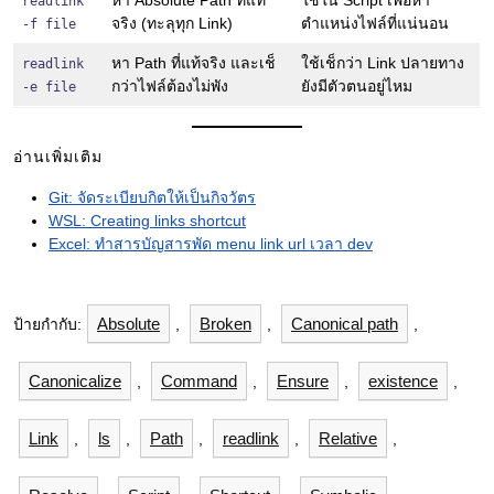
หา Absolute Path ที่แท้
ใช้ใน Script เพื่อหา
readlink
จริง (ทะลุทุก Link)
ตำแหน่งไฟล์ที่แน่นอน
-f file
หา Path ที่แท้จริง และเช็
ใช้เช็กว่า Link ปลายทาง
readlink
กว่าไฟล์ต้องไม่พัง
ยังมีตัวตนอยู่ไหม
-e file
อ่านเพิ่มเติม
Git: จัดระเบียบกิตให้เป็นกิจวัตร
WSL: Creating links shortcut
Excel: ทำสารบัญสารพัด menu link url เวลา dev
Absolute
Broken
Canonical path
ป้ายกำกับ:
,
,
,
Canonicalize
Command
Ensure
existence
,
,
,
,
Link
ls
Path
readlink
Relative
,
,
,
,
,