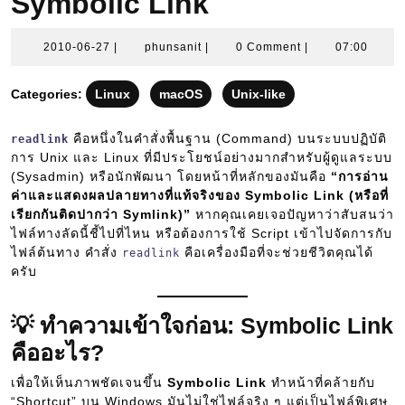
Symbolic Link
2010-
phunsanit
2010-06-27
|
phunsanit
|
0 Comment
|
07:00
06-
27
Categories:
Linux
macOS
Unix-like
คือหนึ่งในคำสั่งพื้นฐาน (Command) บนระบบปฏิบัติ
readlink
การ Unix และ Linux ที่มีประโยชน์อย่างมากสำหรับผู้ดูแลระบบ
(Sysadmin) หรือนักพัฒนา โดยหน้าที่หลักของมันคือ
“การอ่าน
ค่าและแสดงผลปลายทางที่แท้จริงของ Symbolic Link (หรือที่
เรียกกันติดปากว่า Symlink)”
หากคุณเคยเจอปัญหาว่าสับสนว่า
ไฟล์ทางลัดนี้ชี้ไปที่ไหน หรือต้องการใช้ Script เข้าไปจัดการกับ
ไฟล์ต้นทาง คำสั่ง
คือเครื่องมือที่จะช่วยชีวิตคุณได้
readlink
ครับ
💡 ทำความเข้าใจก่อน: Symbolic Link
คืออะไร?
เพื่อให้เห็นภาพชัดเจนขึ้น
Symbolic Link
ทำหน้าที่คล้ายกับ
“Shortcut” บน Windows มันไม่ใช่ไฟล์จริง ๆ แต่เป็นไฟล์พิเศษ