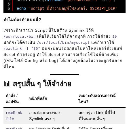
5
6
echo
"Script นี้ทำงานอยู่ที่โฟลเดอร์: $SCRIPT_DIR"
ทำไมต้องทำแบบนี้?
เพราะถ้าเรานำ Script นี้ไปสร้าง Symlink ไว้ที่
เพื่อให้เรียกใช้ได้จากทุกที่ การใช้คำสั่ง
/usr/local/bin
$0
ปกติจะได้ค่าเป็น
แต่ถ้าเราใช้
/usr/local/bin/myscript
มันจะย้อนรอยกลับไปหาโฟลเดอร์ดั้งเดิมที่
readlink -f "$0"
Script ตัวจริงอยู่ ทำให้ Script สามารถเรียกใช้ไฟล์ข้างเคียง
(เช่น ไฟล์ Config หรือ Log) ได้อย่างถูกต้องไม่ว่าจะถูกรันจาก
ที่ไหน
📊 สรุปสั้น ๆ ให้จำง่าย
คำสั่ง /
เหมาะกับสถานการณ์
หน้าที่หลัก
ออปชัน
ไหน?
อ่านปลายทางของ
อยากรู้ว่า Link นี้ชี้ไป
readlink
Symlink ตรง ๆ
ที่ไหนแบบตื้น ๆ
file