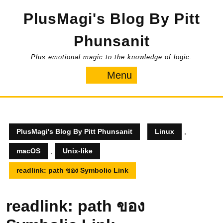
Skip
PlusMagi's Blog By Pitt
to
content
Phunsanit
Plus emotional magic to the knowledge of logic.
Menu
Menu
PlusMagi's Blog By Pitt Phunsanit
Linux
,
macOS
,
Unix-like
readlink: path ของ Symbolic Link
readlink: path ของ