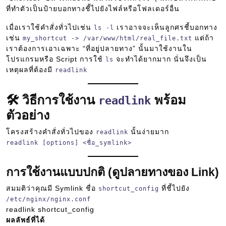
ที่ทำตัวเป็นป้ายบอกทางชี้ไปยังไฟล์หรือโฟลเดอร์อื่น
เมื่อเราใช้คำสั่งทั่วไปเช่น
เราอาจจะเห็นลูกศรชี้บอกทาง
ls -l
เช่น
แต่ถ้า
my_shortcut -> /var/www/html/real_file.txt
เราต้องการเอาเฉพาะ “ที่อยู่ปลายทาง” นั้นมาใช้งานใน
โปรแกรมหรือ Script การใช้
จะทำได้ยากมาก นั่นจึงเป็น
ls
เหตุผลที่ต้องมี
readlink
🛠️ วิธีการใช้งาน
พร้อม
readlink
ตัวอย่าง
โครงสร้างคำสั่งทั่วไปของ
นั้นง่ายมาก
readlink
readlink [options] <ชื่อ_symlink>
การใช้งานแบบปกติ (ดูปลายทางของ Link)
สมมติว่าคุณมี Symlink ชื่อ
ที่ชี้ไปยัง
shortcut_config
/etc/nginx/nginx.conf
readlink shortcut_config
ผลลัพธ์ที่ได้