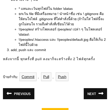
* แทนละเว้นทุกไฟล์ใน folder \datas
ยกเว้น file ที่มีเครื่องหมาย ! นำหน้าชื่อ เช่น !.gitignore คือ
ให้สนใจไฟล์ .gitignore ที่ใส่คำสั่งนี้ด้วย (ถ้าไม่ใส่ ไฟล์นี้จะ
ถูกไม่สนใจ รวมถึงคำสั่งที่เขียนไว้ด้วย
!/peoples/ สร้างโพลเดอร์ /peoples/ เปล่า ๆ ในโพลเดอร์
\datas\
!/peoples/.htaccess และ !/peoples/default.jpg คือให้เก็บ 2
ไฟล์นี้ไปด้วย
add, push และ commit
หลังจากนี้ ทุกครั้งที่ pull ลงมาก็จะสร้างทั้ง 2 ไฟล์ทุกครั้ง
Commit
Pull
Push
ป้ายกำกับ:
,
,
แนะแนว
PREVIOUS
NEXT
Previous
Next
เรื่อง
post:
post: