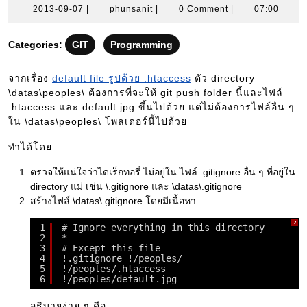
2013-
phunsanit
2013-09-07
|
phunsanit
|
0 Comment
|
07:00
09-
07
Categories:
GIT
Programming
จากเรื่อง
default file รูปด้วย .htaccess
ตัว directory
\datas\peoples\ ต้องการที่จะให้ git push folder นี้และไฟล์
.htaccess และ default.jpg ขึ้นไปด้วย แต่ไม่ต้องการไฟล์อื่น ๆ
ใน \datas\peoples\ โพลเดอร์นี้ไปด้วย
ทำได้โดย
ตรวจให้แน่ใจว่าไดเร็กทอรี่ ไม่อยู่ใน ไฟล์ .gitignore อื่น ๆ ที่อยู่ใน
directory แม่ เช่น \.gitignore และ \datas\.gitignore
สร้างไฟล์ \datas\.gitignore โดยมีเนื้อหา
?
1
# Ignore everything in this directory
2
*
3
# Except this file
4
!.gitignore !/peoples/
5
!/peoples/.htaccess
6
!/peoples/default.jpg
อธิบายง่าย ๆ คือ