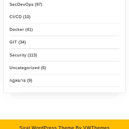
SecDevOps
(97)
CI/CD
(10)
Docker
(41)
GIT
(34)
Security
(113)
Uncategorized
(6)
กฎหมาย
(9)
Sirat WordPress Theme
By VWThemes