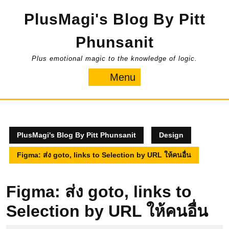
Skip
PlusMagi's Blog By Pitt
to
content
Phunsanit
Plus emotional magic to the knowledge of logic.
Menu
Menu
PlusMagi's Blog By Pitt Phunsanit
Design
Figma: ส่ง goto, links to Selection by URL ให้คนอื่น
Figma: ส่ง goto, links to
Selection by URL ให้คนอื่น