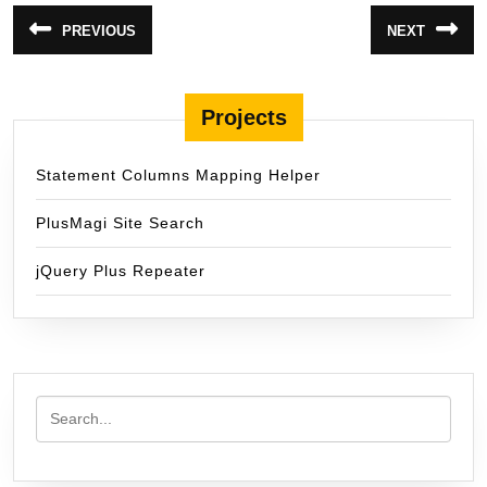
แนะแนว
PREVIOUS
NEXT
Previous
Next
เรื่อง
post:
post:
Projects
Statement Columns Mapping Helper
PlusMagi Site Search
jQuery Plus Repeater