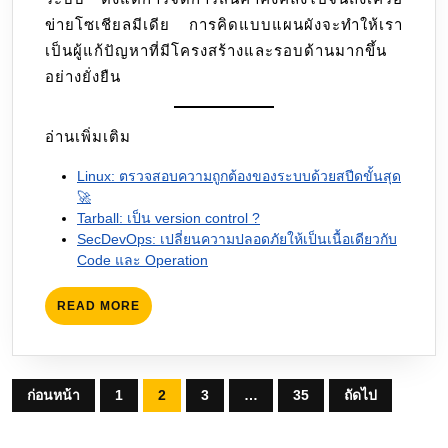
ข่ายโซเชียลมีเดีย การคิดแบบแผนผังจะทำให้เรา
เป็นผู้แก้ปัญหาที่มีโครงสร้างและรอบด้านมากขึ้น
อย่างยั่งยืน
อ่านเพิ่มเติม
Linux: ตรวจสอบความถูกต้องของระบบด้วยสปีดขั้นสุด
🚀
Tarball: เป็น version control ?
SecDevOps: เปลี่ยนความปลอดภัยให้เป็นเนื้อเดียวกับ
Code และ Operation
READ
READ MORE
MORE
Posts
ก่อนหน้า
1
2
3
…
35
ถัดไป
pagination