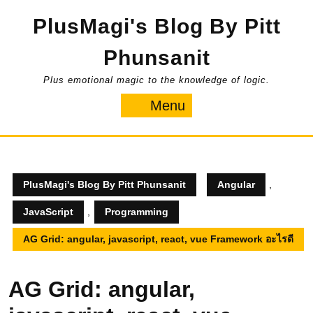
Skip
PlusMagi's Blog By Pitt
to
content
Phunsanit
Plus emotional magic to the knowledge of logic.
Menu
Menu
PlusMagi's Blog By Pitt Phunsanit
Angular
,
JavaScript
,
Programming
AG Grid: angular, javascript, react, vue Framework อะไรดี
AG Grid: angular,