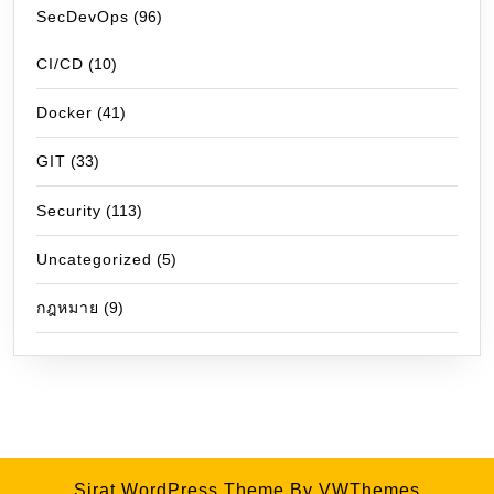
SecDevOps
(96)
CI/CD
(10)
Docker
(41)
GIT
(33)
Security
(113)
Uncategorized
(5)
กฎหมาย
(9)
Sirat WordPress Theme
By VWThemes