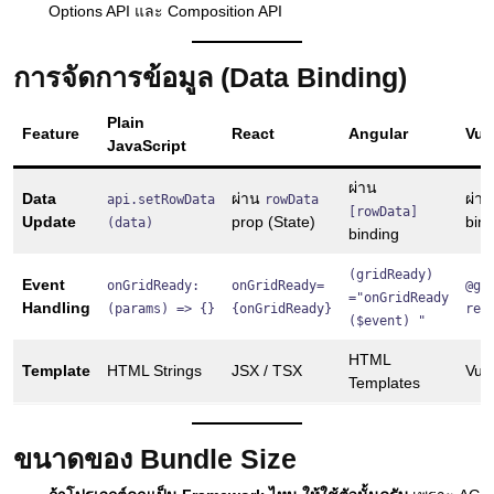
Options API และ Composition API
การจัดการข้อมูล (Data Binding)
Plain
Feature
React
Angular
Vue
JavaScript
ผ่าน
Data
ผ่าน
ผ่า
api.setRowData
rowData
[rowData]
Update
prop (State)
bin
(data)
binding
(gridReady)
Event
onGridReady:
onGridReady=
@gr
="onGridReady
Handling
(params) => {}
{onGridReady}
rea
($event) "
HTML
Template
HTML Strings
JSX / TSX
Vue
Templates
ขนาดของ Bundle Size