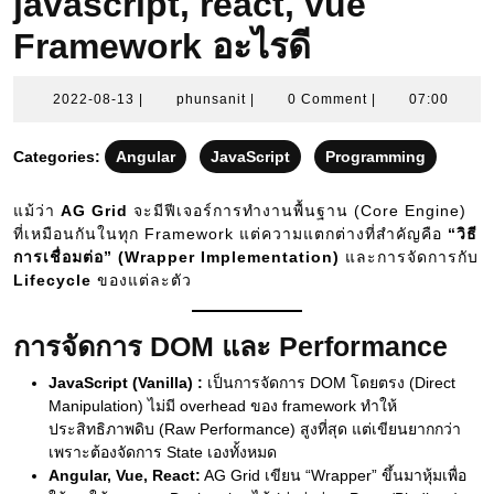
javascript, react, vue
Framework อะไรดี
2022-
phunsanit
2022-08-13
|
phunsanit
|
0 Comment
|
07:00
08-
13
Categories:
Angular
JavaScript
Programming
แม้ว่า
AG Grid
จะมีฟีเจอร์การทำงานพื้นฐาน (Core Engine)
ที่เหมือนกันในทุก Framework แต่ความแตกต่างที่สำคัญคือ
“วิธี
การเชื่อมต่อ” (Wrapper Implementation)
และการจัดการกับ
Lifecycle
ของแต่ละตัว
การจัดการ DOM และ Performance
JavaScript (Vanilla) :
เป็นการจัดการ DOM โดยตรง (Direct
Manipulation) ไม่มี overhead ของ framework ทำให้
ประสิทธิภาพดิบ (Raw Performance) สูงที่สุด แต่เขียนยากกว่า
เพราะต้องจัดการ State เองทั้งหมด
Angular, Vue, React:
AG Grid เขียน “Wrapper” ขึ้นมาหุ้มเพื่อ