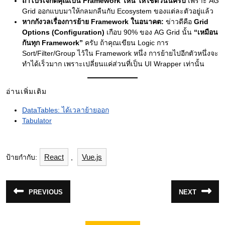
ถ้าโปรเจกต์คุณเป็น Framework ไหน ให้ใช้ตัวนั้นครับ
เพราะ AG
Grid ออกแบบมาให้กลมกลืนกับ Ecosystem ของแต่ละตัวอยู่แล้ว
หากกังวลเรื่องการย้าย Framework ในอนาคต:
ข่าวดีคือ
Grid
Options (Configuration)
เกือบ 90% ของ AG Grid นั้น
“เหมือน
กันทุก Framework”
ครับ ถ้าคุณเขียน Logic การ
Sort/Filter/Group ไว้ใน Framework หนึ่ง การย้ายไปอีกตัวหนึ่งจะ
ทำได้เร็วมาก เพราะเปลี่ยนแค่ส่วนที่เป็น UI Wrapper เท่านั้น
อ่านเพิ่มเติม
DataTables: ได้เวลาย้ายออก
Tabulator
React
Vue.js
ป้ายกำกับ:
,
แนะแนว
PREVIOUS
NEXT
Previous
Next
เรื่อง
post:
post: