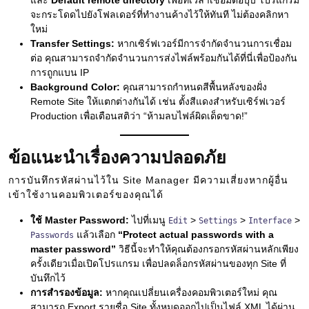
และ
Default remote directory
เพื่อที่เวลาเชื่อมต่อปุ๊บ โปรแกรม
จะกระโดดไปยังโฟลเดอร์ที่ทำงานค้างไว้ให้ทันที ไม่ต้องคลิกหา
ใหม่
Transfer Settings:
หากเซิร์ฟเวอร์มีการจำกัดจำนวนการเชื่อม
ต่อ คุณสามารถจำกัดจำนวนการส่งไฟล์พร้อมกันได้ที่นี่เพื่อป้องกัน
การถูกแบน IP
Background Color:
คุณสามารถกำหนดสีพื้นหลังของฝั่ง
Remote Site ให้แตกต่างกันได้ เช่น ตั้งสีแดงสำหรับเซิร์ฟเวอร์
Production เพื่อเตือนสติว่า “ห้ามลบไฟล์ผิดเด็ดขาด!”
ข้อแนะนำเรื่องความปลอดภัย
การบันทึกรหัสผ่านไว้ใน Site Manager มีความเสี่ยงหากผู้อื่น
เข้าใช้งานคอมพิวเตอร์ของคุณได้
ใช้ Master Password:
ไปที่เมนู
>
>
>
Edit
Settings
Interface
แล้วเลือก
“Protect actual passwords with a
Passwords
master password”
วิธีนี้จะทำให้คุณต้องกรอกรหัสผ่านหลักเพียง
ครั้งเดียวเมื่อเปิดโปรแกรม เพื่อปลดล็อกรหัสผ่านของทุก Site ที่
บันทึกไว้
การสำรองข้อมูล:
หากคุณเปลี่ยนเครื่องคอมพิวเตอร์ใหม่ คุณ
สามารถ Export รายชื่อ Site ทั้งหมดออกไปเป็นไฟล์ XML ได้ผ่าน