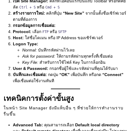
เปิด Site Manager:
คลิกที่ไอคอนแรกบนแถบ Toolbar หรือกดคีย์
ลัด
หรือ
Ctrl + S
Cmd + S
สร้างรายการใหม่:
คลิกที่ปุ่ม
“New Site”
จากนั้นตั้งชื่อเซิร์ฟเวอร์
ตามที่ต้องการ
กรอกข้อมูลการเชื่อมต่อ:
Protocol:
เลือก
หรือ
FTP
SFTP
Host:
ใส่ชื่อโดเมน หรือ IP Address ของเซิร์ฟเวอร์
Logon Type:
Normal:
บันทึกรหัสผ่านไว้เลย
Ask for password:
ให้ถามรหัสผ่านทุกครั้งที่เชื่อมต่อ
Key File:
สำหรับการใช้ไฟล์ Key ในการล็อกอิน
User & Password:
กรอกชื่อผู้ใช้และรหัสผ่านที่คุณได้รับมา
บันทึกและเชื่อมต่อ:
กดปุ่ม
“OK”
เพื่อบันทึก หรือกด
“Connect”
เพื่อเชื่อมต่อใช้งานทันที
เทคนิคการตั้งค่าขั้นสูง
ในหน้า Site Manager ยังมีแท็บอื่น ๆ ที่ช่วยให้การทำงานราบ
รื่นขึ้น
Advanced Tab:
คุณสามารถเลือก
Default local directory