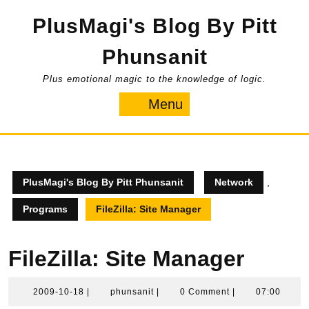
Skip
PlusMagi's Blog By Pitt
to
content
Phunsanit
Plus emotional magic to the knowledge of logic.
Menu
Menu
PlusMagi's Blog By Pitt Phunsanit
Network
,
Programs
FileZilla: Site Manager
FileZilla: Site Manager
2009-
phunsanit
2009-10-18
|
phunsanit
|
0 Comment
|
07:00
10-