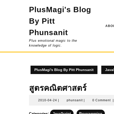
Skip
PlusMagi's Blog
to
content
By Pitt
ABOU
Phunsanit
Plus emotional magic to the
knowledge of logic.
PlusMagi's Blog By Pitt Phunsanit
Java
2010-
phunsanit
2010-04-24
|
phunsanit
|
0 Comment
|
04-
24
Categories:
JavaScript
Programming