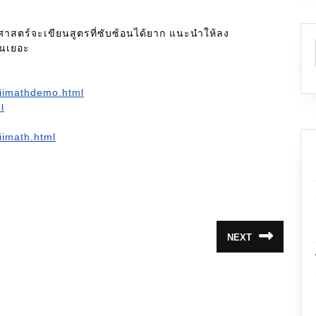
 แนะนำให้ลง
้นเยอะ
iimathdemo.html
l
iimath.html
NEXT
Next
post: