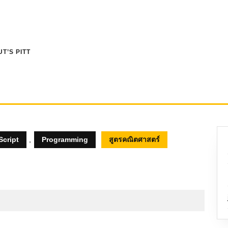
T’S PITT
Script
,
Programming