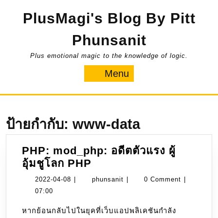
Skip
PlusMagi's Blog By Pitt
to
content
Phunsanit
Plus emotional magic to the knowledge of logic.
Menu
Menu
ป้ายกำกับ:
www-data
PHP: mod_php: อดีตตัวแรง ผู้
PHP:
อุ้มชูโลก PHP
mod_php:
2022-
phunsanit
2022-04-08
|
phunsanit
|
0 Comment
|
อดีต
04-
07:00
ตัว
08
หากย้อนกลับไปในยุคที่เว็บแอปพลิเคชันกำลัง
แรง