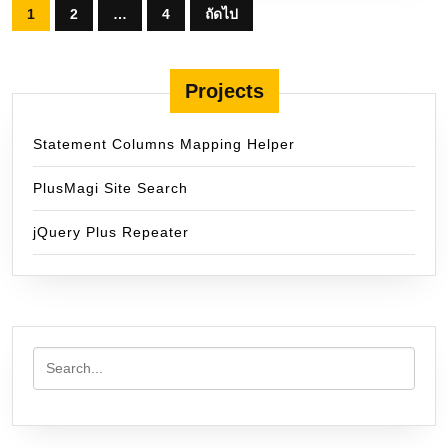
Posts
1
2
…
4
ถัดไป
pagination
Projects
Statement Columns Mapping Helper
PlusMagi Site Search
jQuery Plus Repeater