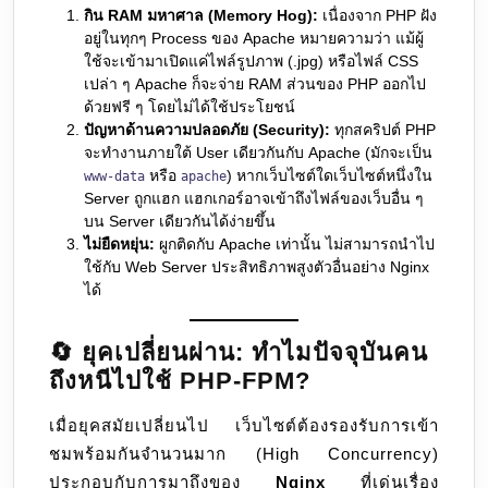
กิน RAM มหาศาล (Memory Hog):
เนื่องจาก PHP ฝัง
อยู่ในทุกๆ Process ของ Apache หมายความว่า แม้ผู้
ใช้จะเข้ามาเปิดแค่ไฟล์รูปภาพ (.jpg) หรือไฟล์ CSS
เปล่า ๆ Apache ก็จะจ่าย RAM ส่วนของ PHP ออกไป
ด้วยฟรี ๆ โดยไม่ได้ใช้ประโยชน์
ปัญหาด้านความปลอดภัย (Security):
ทุกสคริปต์ PHP
จะทำงานภายใต้ User เดียวกันกับ Apache (มักจะเป็น
หรือ
) หากเว็บไซต์ใดเว็บไซต์หนึ่งใน
www-data
apache
Server ถูกแฮก แฮกเกอร์อาจเข้าถึงไฟล์ของเว็บอื่น ๆ
บน Server เดียวกันได้ง่ายขึ้น
ไม่ยืดหยุ่น:
ผูกติดกับ Apache เท่านั้น ไม่สามารถนำไป
ใช้กับ Web Server ประสิทธิภาพสูงตัวอื่นอย่าง Nginx
ได้
🔄 ยุคเปลี่ยนผ่าน: ทำไมปัจจุบันคน
ถึงหนีไปใช้ PHP-FPM?
เมื่อยุคสมัยเปลี่ยนไป เว็บไซต์ต้องรองรับการเข้า
ชมพร้อมกันจำนวนมาก (High Concurrency)
ประกอบกับการมาถึงของ
Nginx
ที่เด่นเรื่อง