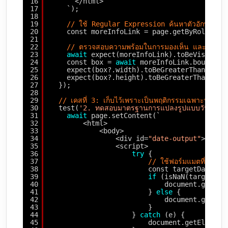
16
</html>
17
`);
18
19
// ใช้ Regular Expression ค้นหาตัวอักษรโดยไม่
20
const moreInfoLink = page.getByRole(
'li
21
22
// ตรวจสอบความพร้อมในการมองเห็น และขนาดกล
23
await
expect(moreInfoLink).toBeVisible(
24
const box = 
await
moreInfoLink.bounding
25
expect(box?.width).toBeGreaterThan(0);
26
expect(box?.height).toBeGreaterThan(0);
27
});
28
29
// เคสที่ 3: เก็บไว้เพราะเป็นพฤติกรรมเฉพาะทางข
30
test(
'2. ทดสอบมาตรฐานการแปลงรูปแบบวันที่ (
31
await
page.setContent(`
32
<html>
33
<body>
34
<div id=
"date-output"
></div
35
<script>
36
try
{
37
// ใช้ฟอร์มแมตที่ปลอด
38
const targetDate = 
39
if
(isNaN(targetDat
40
document.getEle
41
} 
else
{
42
document.getEle
43
}
44
} 
catch
(e) {
45
document.getElement