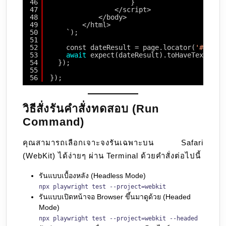
46
}
47
</script>
48
</body>
49
</html>
50
`);
51
52
const dateResult = page.locator(
'#date-
53
await
expect(dateResult).toHaveText(
'Ye
54
});
55
56
});
วิธีสั่งรันคำสั่งทดสอบ (Run
Command)
คุณสามารถเลือกเจาะจงรันเฉพาะบน Safari
(WebKit) ได้ง่ายๆ ผ่าน Terminal ด้วยคำสั่งต่อไปนี้
รันแบบเบื้องหลัง (Headless Mode)
npx playwright test --project=webkit
รันแบบเปิดหน้าจอ Browser ขึ้นมาดูด้วย (Headed
Mode)
npx playwright test --project=webkit --headed