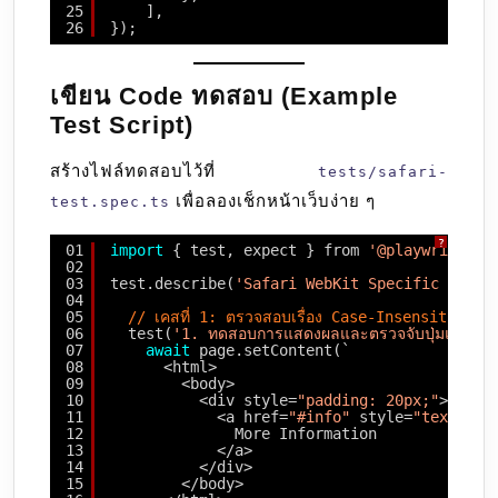
25
],
26
});
เขียน Code ทดสอบ (Example
Test Script)
สร้างไฟล์ทดสอบไว้ที่
tests/safari-
เพื่อลองเช็กหน้าเว็บง่าย ๆ
test.spec.ts
?
01
import
{ test, expect } from 
'@playwright/t
02
03
test.describe(
'Safari WebKit Specific Featu
04
05
// เคสที่ 1: ตรวจสอบเรื่อง Case-Insensitive แล
06
test(
'1. ทดสอบการแสดงผลและตรวจจับปุ่มแบบ Ca
07
await
page.setContent(`
08
<html>
09
<body>
10
<div style=
"padding: 20px;"
>
11
<a href=
"#info"
style=
"text-tra
12
More Information
13
</a>
14
</div>
15
</body>