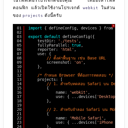
ในโฟลเดอร์โปรเจกต์ของคุณ ให้มองหาไฟล์
คอนฟิก แล้วเปิดใช้งานโปรเจกต์
ในส่วน
webkit
ของ
ดังนี้ครับ
projects
?
01
import
{ defineConfig, devices } from 
'@pla
02
03
export
default
defineConfig({
04
testDir: 
'./tests'
,
05
fullyParallel: 
true
,
06
reporter: 
'html'
,
07
use: {
08
// ตั้งค่าพื้นฐาน เช่น Base URL
09
screenshot: 
'on'
,
10
},
11
12
/* กำหนด Browser ที่ต้องการทดสอบ */
13
projects: [
14
// 1. สำหรับทดสอบ Safari บน Desktop
15
{
16
name: 
'webkit'
,
17
use: { ...devices[
'Desktop Safa
18
},
19
20
// 2. สำหรับจำลอง Safari บน Mobile 
21
{
22
name: 
'Mobile Safari'
,
23
use: { ...devices[
'iPhone 14'
] 
24
},