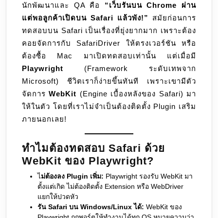
นักพัฒนาและ QA คือ
“เว็บรันบน Chrome ผ่าน
Safari
แต่พอลูกค้าเปิดบน Safari แล้วพัง!”
สมัยก่อนการ
(WebKit)
ทดสอบบน Safari เป็นเรื่องที่ยุ่งยากมาก เพราะต้อง
คอยจัดการกับ SafariDriver ให้ตรงเวอร์ชัน หรือ
ต้องซื้อ Mac มาเปิดทดสอบเท่านั้น แต่เมื่อมี
Playwright
(Framework ระดับเทพจาก
Microsoft) ชีวิตเราก็ง่ายขึ้นทันที เพราะเขามีตัว
จัดการ
WebKit
(Engine เบื้องหลังของ Safari) มา
ให้ในตัว โดยที่เราไม่จำเป็นต้องติดตั้ง Plugin เสริม
ภายนอกเลย!
ทำไมต้องทดสอบ Safari ด้วย
WebKit ของ Playwright?
ไ
ม่ต้องลง Plugin เพิ่ม:
Playwright รองรับ WebKit มา
ตั้งแต่เกิด ไม่ต้องติดตั้ง Extension หรือ WebDriver
แยกให้ปวดหัว
รัน Safari บน Windows/Linux ได้:
WebKit ของ
Playwright ถูกพอร์ตให้ทำงานได้ทุก OS หมายความว่า