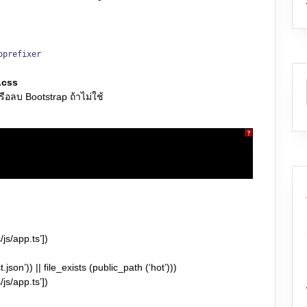
oprefixer
.css
รือลบ Bootstrap ถ้าไม่ใช้
?
js/app.ts’])
.json’)) || file_exists (public_path (‘hot’)))
js/app.ts’])