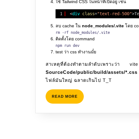
ใช้ Tailwind CSS ในหน้าที่เปิดอยู่ เช่น
1
<
div
class
=
"text-red-500"
>T
ลบ cache ใน
node_modules/.vite
โดย c
rm -rf node_modules/.vite
ติดตั้งโดย command
npm run dev
test ว่า css ทำงานมั๋ย
สาเหตุที่ต้องทำตามลำดับเพราะว่
SourceCode/public/build/assets/*.css
ไฟล์มันใหญ่ ฉลาดเกินไป T_T
READ
READ MORE
MORE