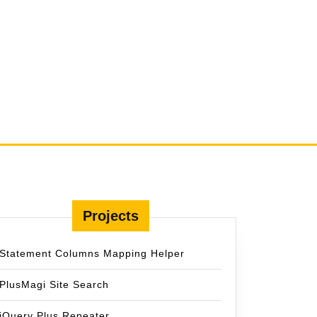
Projects
Statement Columns Mapping Helper
PlusMagi Site Search
jQuery Plus Repeater