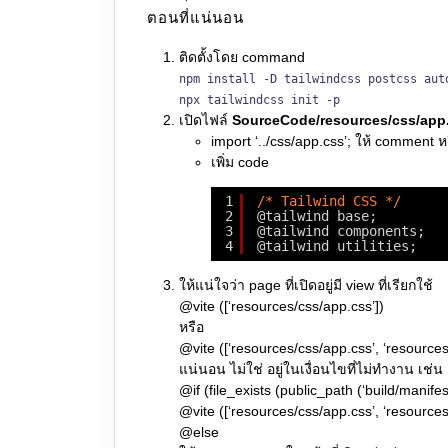
ตอนที่แน่นอน
ติดตั้งโดย command
npm install -D tailwindcss postcss aut
npx tailwindcss init -p
เปิดไฟล์
SourceCode/resources/css/app
import ‘../css/app.css’; ให้ comment ห
เพิ่ม code
1
/* Tailwind CSS */
2
@tailwind base;
3
@tailwind components;
4
@tailwind utilities;
ให้แน่ใจว่า page ที่เปิดอยู่มี view ที่เรียกใช้
@vite ([‘resources/css/app.css’])
หรือ
@vite ([‘resources/css/app.css’, ‘resources/
แน่นอน ไม่ใช่ อยู่ในเงื่อนไขที่ไม่ทำงาน เช่น
@if (file_exists (public_path (‘build/manifest
@vite ([‘resources/css/app.css’, ‘resources/
@else