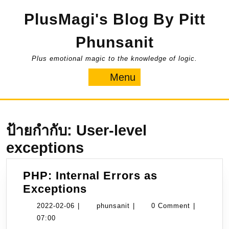
Skip
PlusMagi's Blog By Pitt
to
content
Phunsanit
Plus emotional magic to the knowledge of logic.
Menu
Menu
ป้ายกำกับ:
User-level
exceptions
PHP: Internal Errors as
PHP:
Exceptions
Internal
2022-
phunsanit
2022-02-06
|
phunsanit
|
0 Comment
|
Errors
02-
07:00
as