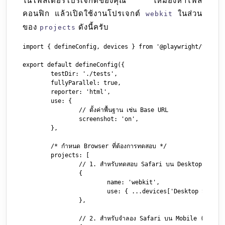
ในโฟลเดอร์โปรเจกต์ของคุณ ให้มองหาไฟล์
คอนฟิก แล้วเปิดใช้งานโปรเจกต์
ในส่วน
webkit
ของ
ดังนี้ครับ
projects
import { defineConfig, devices } from '@playwright/test';

export default defineConfig({

	testDir: './tests',

	fullyParallel: true,

	reporter: 'html',

	use: {

		// ตั้งค่าพื้นฐาน เช่น Base URL

		screenshot: 'on',

	},

	/* กำหนด Browser ที่ต้องการทดสอบ */

	projects: [

		// 1. สำหรับทดสอบ Safari บน Desktop

		{

			name: 'webkit',

			use: { ...devices['Desktop Safari'] },

		},

		// 2. สำหรับจำลอง Safari บน Mobile (iPhone 14)
