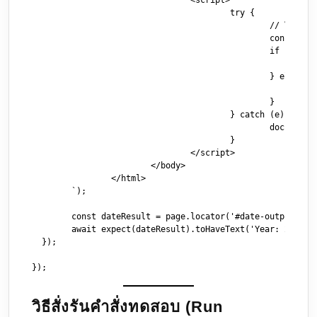
				<script>

					try {

						// ใช้ฟอร์มแมตที่ปลอดภัยสำหรับทุกเบราว์เซอร์รวมถึง WebKit (Safari จะไม่ชอบฟอร์มแมตแบบขีด -)

						const targetDate = new Date('2026/06/09');

						if (isNaN(targetDate.getTime())) {

							document.getElementById('date-output').innerText = 'Error: Invalid Date';

						} else {

							document.getElementById('date-output').innerText = 'Year: ' + targetDate.getFullYear();

						}

					} catch (e) {

						document.getElementById('date-output').innerText = 'Error: ' + e.message;

					}

				</script>

			</body>

		</html>

	`);

	const dateResult = page.locator('#date-output');

	await expect(dateResult).toHaveText('Year: 2026');

  });

วิธีสั่งรันคำสั่งทดสอบ (Run