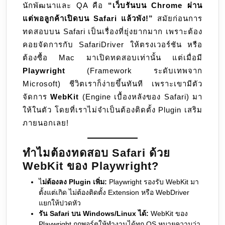
นักพัฒนาและ QA คือ
“เว็บรันบน Chrome ผ่าน
Safari
แต่พอลูกค้าเปิดบน Safari แล้วพัง!”
สมัยก่อนการ
(WebKit)
ทดสอบบน Safari เป็นเรื่องที่ยุ่งยากมาก เพราะต้อง
คอยจัดการกับ SafariDriver ให้ตรงเวอร์ชัน หรือ
ต้องซื้อ Mac มาเปิดทดสอบเท่านั้น แต่เมื่อมี
Playwright
(Framework ระดับเทพจาก
Microsoft) ชีวิตเราก็ง่ายขึ้นทันที เพราะเขามีตัว
จัดการ
WebKit
(Engine เบื้องหลังของ Safari) มา
ให้ในตัว โดยที่เราไม่จำเป็นต้องติดตั้ง Plugin เสริม
ภายนอกเลย!
ทำไมต้องทดสอบ Safari ด้วย
WebKit ของ Playwright?
ไ
ม่ต้องลง Plugin เพิ่ม:
Playwright รองรับ WebKit มา
ตั้งแต่เกิด ไม่ต้องติดตั้ง Extension หรือ WebDriver
แยกให้ปวดหัว
รัน Safari บน Windows/Linux ได้:
WebKit ของ
Playwright ถูกพอร์ตให้ทำงานได้ทุก OS หมายความว่า