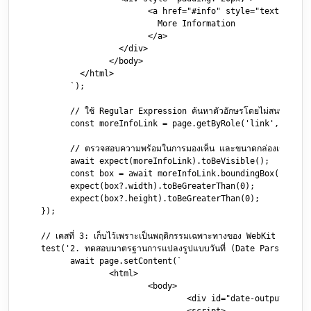
			<a href="#info" style="text-transform: uppercase; display: inline-block; padding: 10px;">

			  More Information

			</a>

		  </div>

		</body>

	  </html>

	`);

	// ใช้ Regular Expression ค้นหาตัวอักษรโดยไม่สนพิมพ์เล็ก-พิมพ์ใหญ่

	const moreInfoLink = page.getByRole('link', { name: /more information/i });

	// ตรวจสอบความพร้อมในการมองเห็น และขนาดกล่องเรนเดอร์

	await expect(moreInfoLink).toBeVisible();

	const box = await moreInfoLink.boundingBox();

	expect(box?.width).toBeGreaterThan(0);

	expect(box?.height).toBeGreaterThan(0);

  });

  // เคสที่ 3: เก็บไว้เพราะเป็นพฤติกรรมเฉพาะทางของ WebKit Engine

  test('2. ทดสอบมาตรฐานการแปลงรูปแบบวันที่ (Date Parsing) บ
	await page.setContent(`

		<html>

			<body>

				<div id="date-output"></div>
