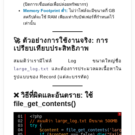
(ปิดการเชื่อมต่อเพื่อปล่อยทรัพยากร)
Memory Footprint ต่ำ:
ไม่ว่าไฟล์จะมีขนาดกี่ GB
สคริปต์จะใช้ RAM เพียงเท่ากับบัฟเฟอร์ที่กำหนดไว้
เท่านั้น
🚀 ตัวอย่างการใช้งานจริง: การ
เปรียบเทียบประสิทธิภาพ
สมมติว่าเรามีไฟล์ Log ขนาดใหญ่ชื่อ
และต้องการประมวลผลเนื้อหาใน
large_log.txt
รูปแบบของ Record (แต่ละบรรทัด)
❌ วิธีที่ผิดและอันตราย: ใช้
file_get_contents()
?
01
<?php
02
// สมมติว่า large_log.txt มีขนาด 500MB
03
try
{
04
$content
= 
file_get_contents
(
'large_log
05
if
(
$content
=== false) 
die
(
"Failed to 