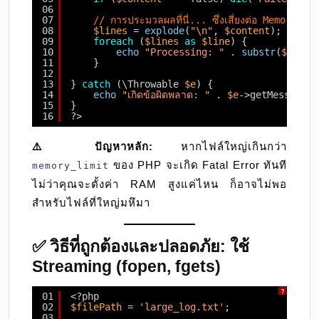
06
07
// การประมวลผลที่นี่... ซึ่งเสี่ยงต่อ Memory E
08
$lines
= 
explode
(
"\n"
, 
$content
);
09
foreach
(
$lines
as
$line
) {
10
echo
"Processing: "
. 
substr
(
$line
,
11
}
12
13
} 
catch
(\Throwable 
$e
) {
14
echo
"เกิดข้อผิดพลาด: "
. 
$e
->getMessage()
15
}
16
?>
⚠️ ปัญหาหลัก:
หากไฟล์ใหญ่เกินกว่า
ของ PHP จะเกิด Fatal Error ทันที
memory_limit
ไม่ว่าคุณจะตั้งค่า RAM สูงแค่ไหน ก็อาจไม่พอ
สำหรับไฟล์ที่ใหญ่มหึมา
✅ วิธีที่ถูกต้องและปลอดภัย: ใช้
Streaming (fopen, fgets)
?
01
<?php
02
$filePath
= 
'large_log.txt'
;
03