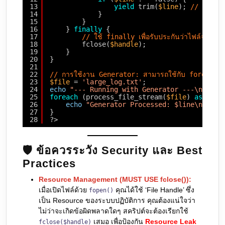
13
yield
trim(
$line
); 
// Yield 
14
}
15
}
16
} 
finally
{
17
// ใช้ finally เพื่อรับประกันว่าไฟล์จะถูกป
18
fclose(
$handle
); 
19
}
20
}
21
22
// การใช้งาน Generator: สามารถใช้กับ foreach ได
23
$file
= 
'large_log.txt'
;
24
echo
"--- Running with Generator ---\n"
;
25
foreach
(process_file_stream(
$file
) 
as
$lin
26
echo
"Generator Processed: $line\n"
;
27
}
28
?>
🛡️ ข้อควรระวัง Security และ Best
Practices
Resource Management (MUST USE fclose()):
เมื่อเปิดไฟล์ด้วย
คุณได้ใช้ ‘File Handle’ ซึ่ง
fopen()
เป็น Resource ของระบบปฏิบัติการ คุณต้องแน่ใจว่า
ไม่ว่าจะเกิดข้อผิดพลาดใดๆ สคริปต์จะต้องเรียกใช้
เสมอ เพื่อป้องกัน
Resource Leak
fclose($handle)