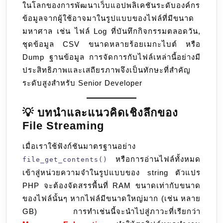
ในโลกของการพัฒนาเว็บแอปพลิเคชันระดับองค์กร
ขนาด
ข้อมูลจากผู้ใช้อาจมาในรูปแบบของไฟล์ที่มีขนาด
ใหญ่
มหาศาล เช่น ไฟล์ Log ที่บันทึกกิจกรรมตลอดวัน,
ด้วย
ชุดข้อมูล CSV ขนาดหลายร้อยเมกะไบต์ หรือ
Stream
Dump ฐานข้อมูล การจัดการกับไฟล์เหล่านี้อย่างมี
(เช่น
ประสิทธิภาพและเสถียรภาพจึงเป็นทักษะที่สำคัญ
fopen,
ระดับสูงสำหรับ Senior Developer
fgets)
แทน
file_get_cont
💡 บทนำและแนวคิดเชิงลึกของ
File Streaming
เมื่อเราใช้ฟังก์ชันมาตรฐานอย่าง
หรือการอ่านไฟล์ทั้งหมด
file_get_contents()
เข้าสู่หน่วยความจำในรูปแบบของ string ตัวแปร
PHP จะต้องจัดสรรพื้นที่ RAM ขนาดเท่ากับขนาด
ของไฟล์นั้นๆ หากไฟล์มีขนาดใหญ่มาก (เช่น หลาย
GB) การทำเช่นนี้จะนำไปสู่ภาวะที่เรียกว่า