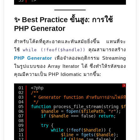
33
?>
✨ Best Practice ขั้นสูง: การใช้
PHP Generator
สำหรับโค้ดที่ดูสะอาดและทันสมัยยิ่งขึ้น แทนที่จะ
ใช้
คุณสามารถสร้าง
while (!feof($handle))
PHP Generator
เพื่อจำลองพฤติกรรม Streaming
ในรูปแบบของ Array Iterator ได้ ซึ่งทำให้รหัสของ
คุณมีความเป็น PHP Idiomatic มากขึ้น:
?
01
<?php
02
/**
03
* Generator function สำหรับการอ่านไฟล์ทีละบรรท
04
*/
05
function
process_file_stream(string 
$filePa
06
$handle
= 
fopen
(
$filePath
, 
"r"
);
07
if
(
$handle
=== false) 
return
;
08
09
try
{
10
while
(!
feof
(
$handle
)) {
11
$line
= 
fgets
(
$handle
);
12
if
(
$line
!== false) {