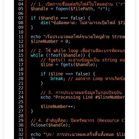
04
// 1. เปิดการเชื่อมต่อกับไฟล์ในโหมดอ่าน ('r')
05
$handle
= 
fopen
(
$filePath
, 
"r"
);
06
07
if
(
$handle
=== false) {
08
die
(
"ข้อผิดพลาด: ไม่สามารถเปิดไฟล์ $filePat
09
}
10
11
echo
"เริ่มประมวลผลไฟล์ขนาดใหญ่ด้วย Streaming.
12
$lineNumber
= 0;
13
14
// 2. ใช้ while loop เพื่ออ่านทีละบรรทัดจนกว่าจะ
15
while
(!
feof
(
$handle
)) {
16
// fgets() จะอ่านข้อมูลเป็น string จนกระทั่งเ
17
$line
= 
fgets
(
$handle
);
18
19
if
(
$line
=== false) {
20
break
; 
// ออกจาก Loop หากเกิดข้อผิดพล
21
}
22
23
// 3. การประมวลผลข้อมูลในรอบปัจจุบัน (Memo
24
echo
"Processing Line #$lineNumber: "
.
25
26
$lineNumber
++;
27
}
28
29
// 4. สำคัญที่สุด: ปิดทรัพยากร (Resource Cleanu
30
fclose(
$handle
);
31
32
echo
"\n✅ การประมวลผลเสร็จสิ้นทั้งหมด $lineNum