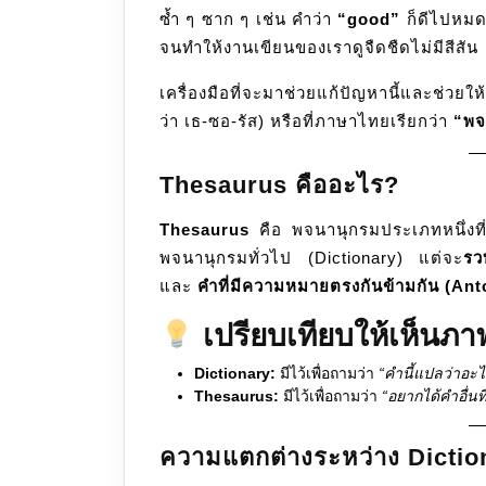
ซ้ำ ๆ ซาก ๆ เช่น คำว่า
คำ
“good”
ก็ดีไปหมด
จนทำให้งานเขียนของเราดูจืดชืดไม่มีสีสัน
ศัพท์
ที่
เครื่องมือที่จะมาช่วยแก้ปัญหานี้และช่วยให
ช่วย
ว่า เธ-ซอ-รัส) หรือที่ภาษาไทยเรียกว่า
“พจ
ให้การ
เขียน
Thesaurus คืออะไร?
ไม่
น่า
Thesaurus
คือ พจนานุกรมประเภทหนึ่งที
เบื่อ
พจนานุกรมทั่วไป (Dictionary) แต่จะ
รว
อีก
และ
คำที่มีความหมายตรงกันข้ามกัน (An
ต่อ
เปรียบเทียบให้เห็นภา
ไป
Dictionary:
มีไว้เพื่อถามว่า
“คำนี้แปลว่าอะ
Thesaurus:
มีไว้เพื่อถามว่า
“อยากได้คำอื่นท
ความแตกต่างระหว่าง Dictio