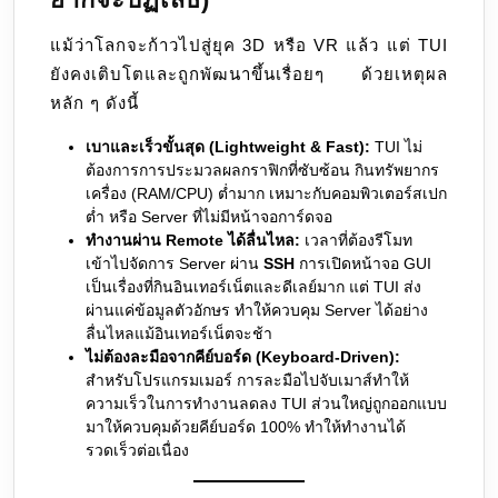
แม้ว่าโลกจะก้าวไปสู่ยุค 3D หรือ VR แล้ว แต่ TUI
ยังคงเติบโตและถูกพัฒนาขึ้นเรื่อยๆ ด้วยเหตุผล
หลัก ๆ ดังนี้
เบาและเร็วขั้นสุด (Lightweight & Fast):
TUI ไม่
ต้องการการประมวลผลกราฟิกที่ซับซ้อน กินทรัพยากร
เครื่อง (RAM/CPU) ต่ำมาก เหมาะกับคอมพิวเตอร์สเปก
ต่ำ หรือ Server ที่ไม่มีหน้าจอการ์ดจอ
ทำงานผ่าน Remote ได้ลื่นไหล:
เวลาที่ต้องรีโมท
เข้าไปจัดการ Server ผ่าน
SSH
การเปิดหน้าจอ GUI
เป็นเรื่องที่กินอินเทอร์เน็ตและดีเลย์มาก แต่ TUI ส่ง
ผ่านแค่ข้อมูลตัวอักษร ทำให้ควบคุม Server ได้อย่าง
ลื่นไหลแม้อินเทอร์เน็ตจะช้า
ไม่ต้องละมือจากคีย์บอร์ด (Keyboard-Driven):
สำหรับโปรแกรมเมอร์ การละมือไปจับเมาส์ทำให้
ความเร็วในการทำงานลดลง TUI ส่วนใหญ่ถูกออกแบบ
มาให้ควบคุมด้วยคีย์บอร์ด 100% ทำให้ทำงานได้
รวดเร็วต่อเนื่อง