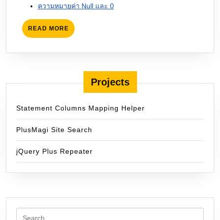
ความหมายค่า Null และ 0
READ
READ MORE
MORE
Projects
Statement Columns Mapping Helper
PlusMagi Site Search
jQuery Plus Repeater