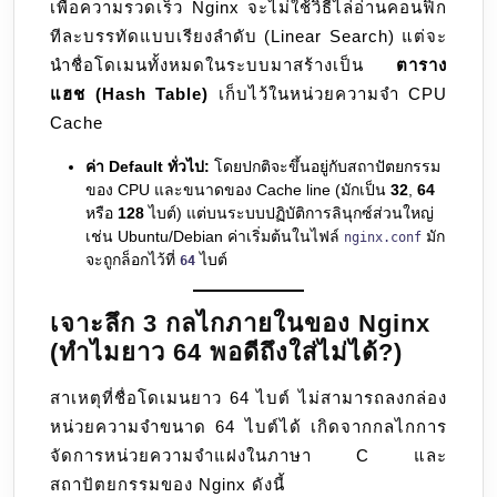
เพื่อความรวดเร็ว Nginx จะไม่ใช้วิธีไล่อ่านคอนฟิก
ทีละบรรทัดแบบเรียงลำดับ (Linear Search) แต่จะ
นำชื่อโดเมนทั้งหมดในระบบมาสร้างเป็น
ตาราง
แฮช (Hash Table)
เก็บไว้ในหน่วยความจำ CPU
Cache
ค่า Default ทั่วไป:
โดยปกติจะขึ้นอยู่กับสถาปัตยกรรม
ของ CPU และขนาดของ Cache line (มักเป็น
32
,
64
หรือ
128
ไบต์) แต่บนระบบปฏิบัติการลินุกซ์ส่วนใหญ่
เช่น Ubuntu/Debian ค่าเริ่มต้นในไฟล์
มัก
nginx.conf
จะถูกล็อกไว้ที่
ไบต์
64
เจาะลึก 3 กลไกภายในของ Nginx
(ทำไมยาว 64 พอดีถึงใส่ไม่ได้?)
สาเหตุที่ชื่อโดเมนยาว 64 ไบต์ ไม่สามารถลงกล่อง
หน่วยความจำขนาด 64 ไบต์ได้ เกิดจากกลไกการ
จัดการหน่วยความจำแฝงในภาษา C และ
สถาปัตยกรรมของ Nginx ดังนี้