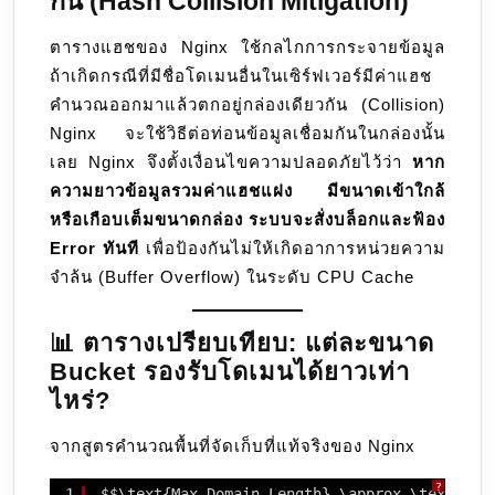
กัน (Hash Collision Mitigation)
ตารางแฮชของ Nginx ใช้กลไกการกระจายข้อมูล
ถ้าเกิดกรณีที่มีชื่อโดเมนอื่นในเซิร์ฟเวอร์มีค่าแฮช
คำนวณออกมาแล้วตกอยู่กล่องเดียวกัน (Collision)
Nginx จะใช้วิธีต่อท่อนข้อมูลเชื่อมกันในกล่องนั้น
เลย Nginx จึงตั้งเงื่อนไขความปลอดภัยไว้ว่า
หาก
ความยาวข้อมูลรวมค่าแฮชแฝง มีขนาดเข้าใกล้
หรือเกือบเต็มขนาดกล่อง ระบบจะสั่งบล็อกและฟ้อง
Error ทันที
เพื่อป้องกันไม่ให้เกิดอาการหน่วยความ
จำล้น (Buffer Overflow) ในระดับ CPU Cache
📊 ตารางเปรียบเทียบ: แต่ละขนาด
Bucket รองรับโดเมนได้ยาวเท่า
ไหร่?
จากสูตรคำนวณพื้นที่จัดเก็บที่แท้จริงของ Nginx
?
1
$$\text{Max Domain Length} \approx \text{Buc