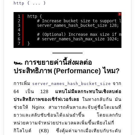
http { ... }
?
1
http {
2
# Increase bucket size to support long/r
3
server_names_hash_bucket_size 128; 
4
5
# (Optional) Increase max size if managi
6
# server_names_hash_max_size 1024;
7
}
🏎️ การขยายค่านี้ส่งผลต่อ
ประสิทธิภาพ (Performance) ไหม?
การเพิ่ม
จาก
server_names_hash_bucket_size
64 เป็น 128
แทบไม่มีผลกระทบในเชิงลบต่อ
ประสิทธิภาพของเซิร์ฟเวอร์เลย
ในทางกลับกัน มัน
ช่วยให้ Nginx สามารถค้นหาและจับคู่ชื่อโดเมนที่
ยาวและสลับซับซ้อนได้แม่นยำขึ้น โดยแลกกับ
หน่วยความจำหน่วยประมวลผลเพิ่มขึ้นเพียงไม่กี่
กิโลไบต์ (KB) ซึ่งคุ้มค่ามากเมื่อเทียบกับระดับ