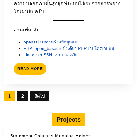
ความปลอดภัยขั้นสูงสุดที่ระบบได้รับจากการพราง
โดเมนลับครับ
อ่านเพิ่มเติม
openssl rand: สร้างข้อมูลสุ่ม
PHP: open_basedir ขังเดี่ยว PHP เว็บใครเว็บมัน
Linux: set SSH แบบปลอดภัย
READ
READ MORE
MORE
Posts
1
2
ถัดไป
pagination
Projects
Statement Columns Mapping Helper