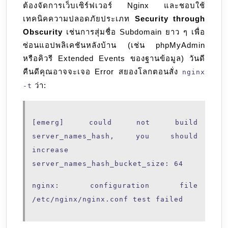
ต้องจัดการเว็บเซิร์ฟเวอร์ Nginx และชอบใช้
ถึง
เทคนิคความปลอดภัยประเภท
Security through
ทำ
Obscurity
เช่นการสุ่มชื่อ Subdomain ยาว ๆ เพื่อ
เซิร์ฟเวอร์
ซ่อนแอปพลิเคชันหลังบ้าน (เช่น phpMyAdmin
พัง?
หรือคิวรี Extended Events ของฐานข้อมูล) วันดี
คืนดีคุณอาจจะเจอ Error สยองโลกตอนสั่ง
nginx
ว่า:
-t
[emerg] could not build
server_names_hash, you should
increase
server_names_hash_bucket_size: 64
nginx: configuration file
/etc/nginx/nginx.conf test failed