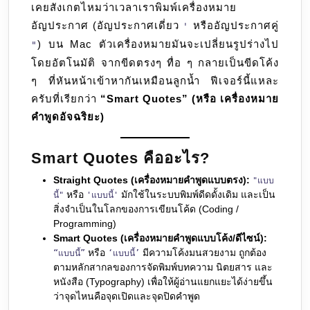
เคยสังเกตไหมว่าเวลาเราพิมพ์เครื่องหมาย
ลับ
อัญประกาศ (อัญประกาศเดี่ยว
หรืออัญประกาศคู่
ที่
'
) บน Mac ตัวเครื่องหมายมันจะเปลี่ยนรูปร่างไป
ช่วย
"
โดยอัตโนมัติ จากขีดตรงๆ ทื่อ ๆ กลายเป็นขีดโค้ง
ให้
ๆ ที่หันหน้าเข้าหากันเหมือนลูกน้ำ ฟีเจอร์นี้แหละ
งาน
ครับที่เรียกว่า
“Smart Quotes” (หรือ เครื่องหมาย
เขียน
คำพูดอัจฉริยะ)
ดู
โปร
(หรือ
Smart Quotes คืออะไร?
ทำคุณ
Straight Quotes (เครื่องหมายคำพูดแบบตรง):
"แบบ
ปวด
หรือ
มักใช้ในระบบพิมพ์ดีดดั้งเดิม และเป็น
นี้"
'แบบนี้'
หัว)
สิ่งจำเป็นในโลกของการเขียนโค้ด (Coding /
Programming)
Smart Quotes (เครื่องหมายคำพูดแบบโค้ง/ดีไซน์):
หรือ
มีความโค้งมนสวยงาม ถูกต้อง
“แบบนี้”
‘แบบนี้’
ตามหลักสากลของการจัดพิมพ์บทความ นิตยสาร และ
หนังสือ (Typography) เพื่อให้ผู้อ่านแยกแยะได้ง่ายขึ้น
ว่าจุดไหนคือจุดเปิดและจุดปิดคำพูด