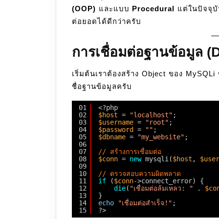
(OOP)
และแบบ
Procedural
แต่ในปัจจุบ
ต่อยอดได้ดีกว่าครับ
การเชื่อมต่อฐานข้อมูล 
เริ่มต้นเราต้องสร้าง Object ของ MySQLi 
ชื่อฐานข้อมูลครับ
01
<?php
02
$host
= 
"localhost"
;
03
$username
= 
"root"
;
04
$password
= 
""
;
05
$dbname
= 
"my_website"
;
06
07
// สร้างการเชื่อมต่อ
08
$conn
= 
new
mysqli(
$host
, 
$use
09
10
// ตรวจสอบความผิดพลาด
11
if
(
$conn
->connect_error) {
12
die
(
"เชื่อมต่อล้มเหลว: "
. 
$co
13
}
14
echo
"เชื่อมต่อสำเร็จ!"
;
15
?>