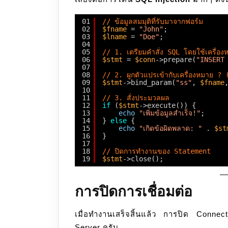
01
// ข้อมูลสมมุติที่รับมาจากฟอร์ม
02
$fname
= 
"John"
;
03
$lname
= 
"Doe"
;
04
05
// 1. เตรียมคำสั่ง SQL โดยใช้เครื่อ
06
$stmt
= 
$conn
->prepare(
"INSERT
07
08
// 2. ผูกตัวแปรเข้ากับเครื่องหมาย 
09
$stmt
->bind_param(
"ss"
, 
$fname
10
11
// 3. สั่งประมวลผล
12
if
(
$stmt
->execute()) {
13
echo
"เพิ่มข้อมูลสำเร็จ!"
;
14
} 
else
{
15
echo
"เกิดข้อผิดพลาด: "
. 
$st
16
}
17
18
// ปิดการทำงานของ Statement
19
$stmt
->close();
การปิดการเชื่อมต่อ
เมื่อทำงานเสร็จสิ้นแล้ว การปิด Conne
Server ครับ