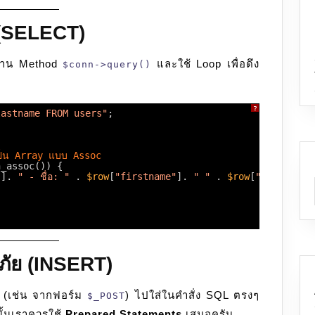
 (SELECT)
 ผ่าน Method
และใช้ Loop เพื่อดึง
$conn->query()
?
lastname FROM users"
;
เป็น Array แบบ Assoc
h_assoc()) {
"
]. 
" - ชื่อ: "
. 
$row
[
"firstname"
]. 
" "
. 
$row
[
"lastname"
ดภัย (INSERT)
 (เช่น จากฟอร์ม
) ไปใส่ในคำสั่ง SQL ตรงๆ
$_POST
ั้นเราควรใช้
Prepared Statements
เสมอครับ