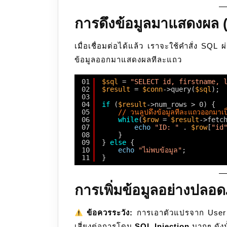
การดึงข้อมูลมาแสดงผล
เมื่อเชื่อมต่อได้แล้ว เราจะใช้คำสั่ง SQL
ข้อมูลออกมาแสดงผลทีละแถว
01
$sql
= 
"SELECT id, firstname, 
02
$result
= 
$conn
->query(
$sql
);
03
04
if
(
$result
->num_rows > 0) {
05
// วนลูปดึงข้อมูลทีละแถวออกมา
06
while
(
$row
= 
$result
->fetc
07
echo
"ID: "
. 
$row
[
"id
08
}
09
} 
else
{
10
echo
"ไม่พบข้อมูล"
;
11
}
การเพิ่มข้อมูลอย่างปลอ
ข้อควรระวัง:
การเอาตัวแปรจาก User
เสี่ยงต่อการโดน
SQL Injection
มากๆ ดังน