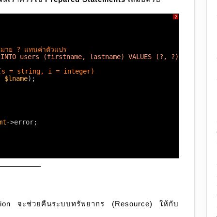
?
งหมาย ? แทนค่าตัวแปร
 INTO users (firstname, lastname) VALUES (?, ?)"
);
? (s = string, i = integer)
, 
$lname
);
mt
->error;
ction จะช่วยคืนระบบทรัพยากร (Resource) ให้กับ