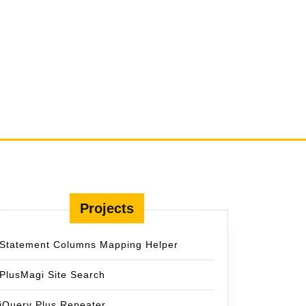
Projects
Statement Columns Mapping Helper
PlusMagi Site Search
jQuery Plus Repeater