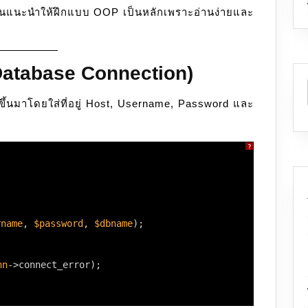
ันแนะนำให้ฝึกแบบ OOP เป็นหลักเพราะอ่านง่ายและ
ฉบับ
เข้าใจ
ง่าย
(Database Connection)
ขึ้นมาโดยใส่ที่อยู่ Host, Username, Password และ
?
rname
, 
$password
, 
$dbname
);
nn
->connect_error);