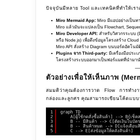
ปัจจุบันมีหลาย Tool และเทคนิคที่ทำให้เร
Miro Mermaid App:
Miro มีแอปอย่างเป็นทา
Miro แล้วมันจะแปลงเป็น Flowchart, Sequen
Miro Developer API:
สำหรับวิศวกรระบบ (D
หรือ Node.js) เพื่อดึงข้อมูลโครงสร้าง Clo
Miro API สั่งสร้าง Diagram บนบอร์ดอัตโนมัต
Plugins จาก Third-party:
มีเครื่องมือประเ
โครงสร้างระบบออกมาเป็นฟอร์แมตที่นำมานำเ
ตัวอย่างเพื่อให้เห็นภาพ (Mer
สมมติว่าคุณต้องการวาด Flow การทำงา
กล่องและลูกศร คุณสามารถเขียนโค้ดแบบ
1
graph TD
2
A[ผู้ใช้กดสั่งซื้อสินค้า] --> B{เช็ค
3
B -- มีสินค้า --> C[ตัดเงินในบัต
4
B -- สินค้าหมด --> D[แจ้งเตือนส
5
C --> E[ส่งข้อมูลให้คลังสินค้า]