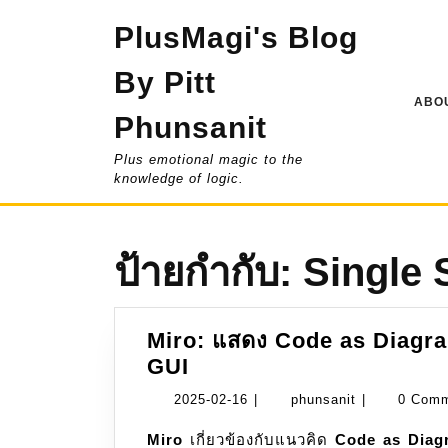
Skip
PlusMagi's Blog
to
content
By Pitt
ABOU
Phunsanit
Plus emotional magic to the
knowledge of logic.
ป้ายกำกับ:
Single 
Miro: แสดง Code as Diagr
Miro:
GUI
แสดง
2025-
phunsanit
2025-02-16
|
phunsanit
|
0 Com
Code
02-
Miro
เกี่ยวข้องกับแนวคิด
as
Code as Diag
16