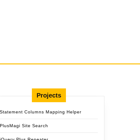
Projects
Statement Columns Mapping Helper
PlusMagi Site Search
jQuery Plus Repeater