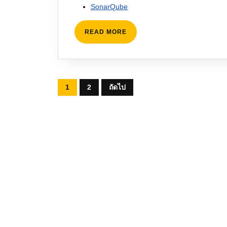
SonarQube
READ
READ MORE
MORE
Posts
1
2
ถัดไป
pagination