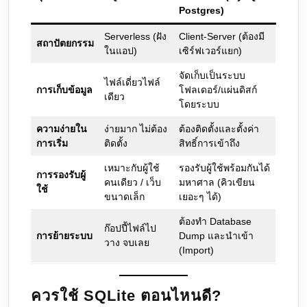
Postgres)
Serverless (ฝัง
Client-Server (ต้องมี
สถาปัตยกรรม
ในแอป)
เซิร์ฟเวอร์แยก)
จัดเก็บเป็นระบบ
ไฟล์เดี่ยวไฟล์
การเก็บข้อมูล
โฟลเดอร์/แผ่นดิสก์
เดียว
โดยระบบ
ความง่ายใน
ง่ายมาก ไม่ต้อง
ต้องติดตั้งและตั้งค่า
การเริ่ม
ติดตั้ง
สิทธิ์การเข้าถึง
เหมาะกับผู้ใช้
รองรับผู้ใช้พร้อมกันได้
การรองรับผู้
คนเดียว / เว็บ
มหาศาล (คิวเขียน
ใช้
ขนาดเล็ก
เยอะๆ ได้)
ต้องทำ Database
ก๊อปปี้ไฟล์ไป
การย้ายระบบ
Dump และนำเข้า
วาง จบเลย
(Import)
ควรใช้ SQLite ตอนไหนดี?