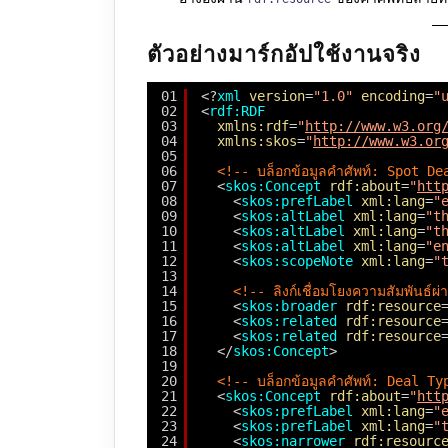
ตัวอย่างมาร์กอัปใช้งานจริง
01
<?
xml
version
=
"1.0"
encoding
=
"
02
<
rdf:RDF
03
xmlns:rdf
=
"
http://www.w3.org
04
xmlns:skos
=
"
http://www.w3.or
05
06
<!-- บล็อกข้อมูลคำศัพท์: Spot De
07
<
skos:Concept
rdf:about
=
"
htt
08
<
skos:prefLabel
xml:lang
=
"
09
<
skos:altLabel
xml:lang
=
"t
10
<
skos:altLabel
xml:lang
=
"t
11
<
skos:altLabel
xml:lang
=
"e
12
<
skos:scopeNote
xml:lang
=
"
13
14
<!-- ลิงก์เชื่อมโยงความสัมพันธ์
15
<
skos:broader
rdf:resource
16
<
skos:related
rdf:resource
17
<
skos:related
rdf:resource
18
</
skos:Concept
>
19
20
<!-- บล็อกข้อมูลคำศัพท์: Deal Typ
21
<
skos:Concept
rdf:about
=
"
htt
22
<
skos:prefLabel
xml:lang
=
"
23
<
skos:prefLabel
xml:lang
=
"
24
<
skos:narrower
rdf:resourc