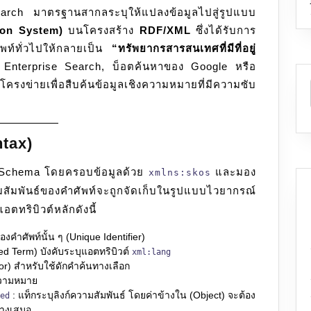
ch มาตรฐานสากลระบุให้แปลงข้อมูลไปสู่รูปแบบ
RDF/XML
on System)
บนโครงสร้าง
RDF/XML
ซึ่งได้รับการ
Format
พท์ทั่วไปให้กลายเป็น
“ทรัพยากรสารสนเทศที่มีที่อยู่
สถาปัตยกรรม
Enterprise Search, บ็อตค้นหาของ Google หรือ
Semantic
ครงข่ายเพื่อสืบค้นข้อมูลเชิงความหมายที่มีความซับ
Web
สากล
สำหรับ
ระบบ
tax)
ฐาน
Schema โดยครอบข้อมูลด้วย
และมอง
xmlns:skos
ข้อมูล
มพันธ์ของคำศัพท์จะถูกจัดเก็บในรูปแบบไวยากรณ์
ความ
อตทริบิวต์หลักดังนี้
รู้
ชั้น
คำศัพท์นั้น ๆ (Unique Identifier)
สูง
d Term) บังคับระบุแอตทริบิวต์
xml:lang
r) สำหรับใช้ดักคำค้นทางเลือก
วามหมาย
: แท็กระบุลิงก์ความสัมพันธ์ โดยค่าข้างใน (Object) จะต้อง
ed
างเสมอ