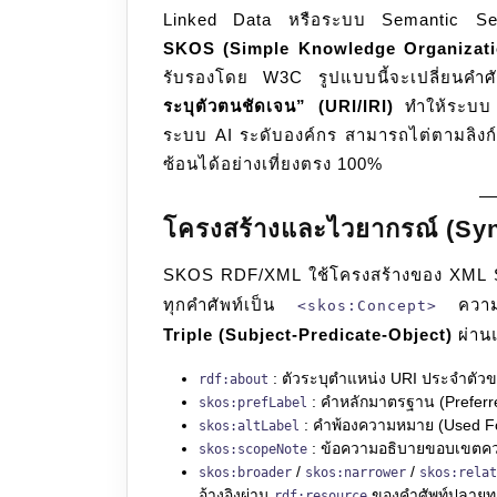
Linked Data หรือระบบ Semantic Sear
SKOS (Simple Knowledge Organizati
รับรองโดย W3C รูปแบบนี้จะเปลี่ยนคำศั
ระบุตัวตนชัดเจน” (URI/IRI)
ทำให้ระบบ 
ระบบ AI ระดับองค์กร สามารถไต่ตามลิงก์โ
ซ้อนได้อย่างเที่ยงตรง 100%
โครงสร้างและไวยากรณ์ (Syn
SKOS RDF/XML ใช้โครงสร้างของ XML 
ทุกคำศัพท์เป็น
ความสั
<skos:Concept>
Triple (Subject-Predicate-Object)
ผ่านแ
: ตัวระบุตำแหน่ง URI ประจำตัวของ
rdf:about
: คำหลักมาตรฐาน (Preferre
skos:prefLabel
: คำพ้องความหมาย (Used Fo
skos:altLabel
: ข้อความอธิบายขอบเขตค
skos:scopeNote
/
/
skos:broader
skos:narrower
skos:relat
อ้างอิงผ่าน
ของคำศัพท์ปลายท
rdf:resource