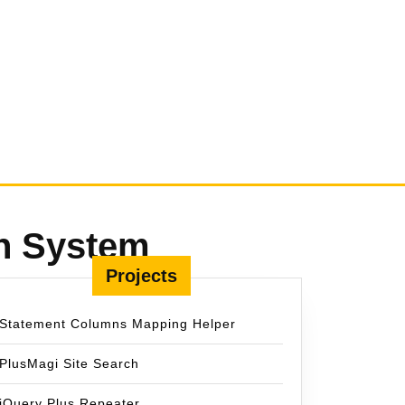
n System
Projects
Statement Columns Mapping Helper
PlusMagi Site Search
jQuery Plus Repeater