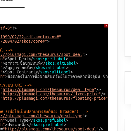
?
utf-8"
?>
/1999/02/22-rdf-syntax-ns#
"
g/2004/02/skos/core#
"
>
al -->
p://plusmagi.com/thesaurus/spot-deal
"
>
en"
>Spot Deal</
skos:prefLabel
>
h"
>ธุรกรรมซื้อขายทันที</
skos:altLabel
>
h"
>สัญญารายครั้ง</
skos:altLabel
>
n"
>Spot Contract</
skos:altLabel
>
th"
>ข้อตกลงในการซื้อขายสินทรัพย์ในราคาตลาดปัจจุบัน ชำระเงินและ
ผ่านระบบ URI -->
=
"
http://plusmagi.com/thesaurus/deal-type
"
/>
=
"
http://plusmagi.com/thesaurus/fixed-price
"
/>
=
"
http://plusmagi.com/thesaurus/floating-price
"
/>
e (เพื่อใช้เป็นปลายทางลิงก์ของ Broader) -->
p://plusmagi.com/thesaurus/deal-type
"
>
en"
>Deal Type</
skos:prefLabel
>
th"
>ประเภทดีล</
skos:prefLabel
>
e
=
"
http://plusmagi.com/thesaurus/spot-deal
"
/>