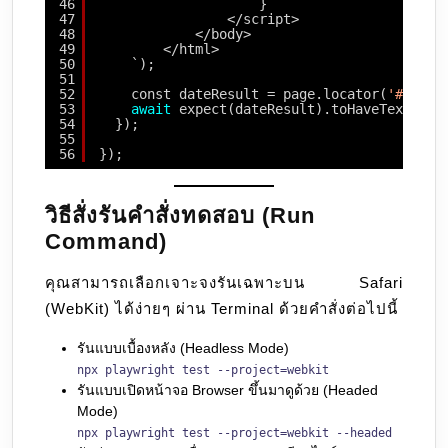
46
}
47
</script>
48
</body>
49
</html>
50
`);
51
52
const dateResult = page.locator(
'#date-
53
await
expect(dateResult).toHaveText(
'Ye
54
});
55
56
});
วิธีสั่งรันคำสั่งทดสอบ (Run
Command)
คุณสามารถเลือกเจาะจงรันเฉพาะบน Safari
(WebKit) ได้ง่ายๆ ผ่าน Terminal ด้วยคำสั่งต่อไปนี้
รันแบบเบื้องหลัง (Headless Mode)
npx playwright test --project=webkit
รันแบบเปิดหน้าจอ Browser ขึ้นมาดูด้วย (Headed
Mode)
npx playwright test --project=webkit --headed