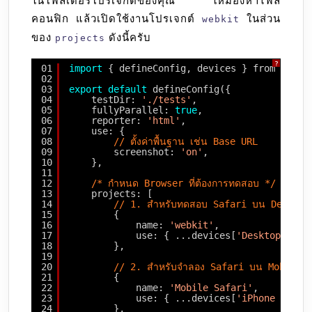
ในโฟลเดอร์โปรเจกต์ของคุณ ให้มองหาไฟล์
คอนฟิก แล้วเปิดใช้งานโปรเจกต์
ในส่วน
webkit
ของ
ดังนี้ครับ
projects
?
01
import
{ defineConfig, devices } from 
'@pla
02
03
export
default
defineConfig({
04
testDir: 
'./tests'
,
05
fullyParallel: 
true
,
06
reporter: 
'html'
,
07
use: {
08
// ตั้งค่าพื้นฐาน เช่น Base URL
09
screenshot: 
'on'
,
10
},
11
12
/* กำหนด Browser ที่ต้องการทดสอบ */
13
projects: [
14
// 1. สำหรับทดสอบ Safari บน Desktop
15
{
16
name: 
'webkit'
,
17
use: { ...devices[
'Desktop Safa
18
},
19
20
// 2. สำหรับจำลอง Safari บน Mobile 
21
{
22
name: 
'Mobile Safari'
,
23
use: { ...devices[
'iPhone 14'
] 
24
},