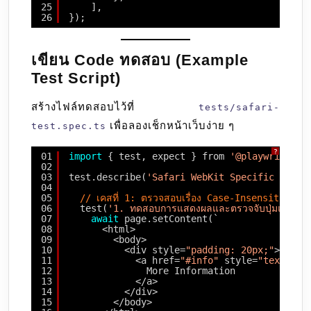
25
],
26
});
เขียน Code ทดสอบ (Example
Test Script)
สร้างไฟล์ทดสอบไว้ที่
tests/safari-
เพื่อลองเช็กหน้าเว็บง่าย ๆ
test.spec.ts
?
01
import
{ test, expect } from 
'@playwright/t
02
03
test.describe(
'Safari WebKit Specific Featu
04
05
// เคสที่ 1: ตรวจสอบเรื่อง Case-Insensitive แล
06
test(
'1. ทดสอบการแสดงผลและตรวจจับปุ่มแบบ Ca
07
await
page.setContent(`
08
<html>
09
<body>
10
<div style=
"padding: 20px;"
>
11
<a href=
"#info"
style=
"text-tra
12
More Information
13
</a>
14
</div>
15
</body>