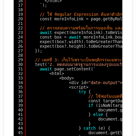
16
</html>
17
`);
18
19
// ใช้ Regular Expression ค้นหาตัวอักษรโดยไม่
20
const moreInfoLink = page.getByRole(
'li
21
22
// ตรวจสอบความพร้อมในการมองเห็น และขนาดกล
23
await
expect(moreInfoLink).toBeVisible(
24
const box = 
await
moreInfoLink.bounding
25
expect(box?.width).toBeGreaterThan(0);
26
expect(box?.height).toBeGreaterThan(0);
27
});
28
29
// เคสที่ 3: เก็บไว้เพราะเป็นพฤติกรรมเฉพาะทางข
30
test(
'2. ทดสอบมาตรฐานการแปลงรูปแบบวันที่ (
31
await
page.setContent(`
32
<html>
33
<body>
34
<div id=
"date-output"
></div
35
<script>
36
try
{
37
// ใช้ฟอร์มแมตที่ปลอด
38
const targetDate = 
39
if
(isNaN(targetDat
40
document.getEle
41
} 
else
{
42
document.getEle
43
}
44
} 
catch
(e) {
45
document.getElement