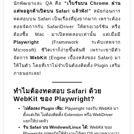
นักพัฒนาและ QA คือ
“เว็บรันบน Chrome ผ่าน
Safari
แต่พอลูกค้าเปิดบน Safari แล้วพัง!”
สมัยก่อนการ
(WebKit)
ทดสอบบน Safari เป็นเรื่องที่ยุ่งยากมาก เพราะต้อง
คอยจัดการกับ SafariDriver ให้ตรงเวอร์ชัน หรือ
ต้องซื้อ Mac มาเปิดทดสอบเท่านั้น แต่เมื่อมี
Playwright
(Framework ระดับเทพจาก
Microsoft) ชีวิตเราก็ง่ายขึ้นทันที เพราะเขามีตัว
จัดการ
WebKit
(Engine เบื้องหลังของ Safari) มา
ให้ในตัว โดยที่เราไม่จำเป็นต้องติดตั้ง Plugin เสริม
ภายนอกเลย!
ทำไมต้องทดสอบ Safari ด้วย
WebKit ของ Playwright?
ไ
ม่ต้องลง Plugin เพิ่ม:
Playwright รองรับ WebKit มา
ตั้งแต่เกิด ไม่ต้องติดตั้ง Extension หรือ WebDriver
แยกให้ปวดหัว
รัน Safari บน Windows/Linux ได้:
WebKit ของ
Playwright ถูกพอร์ตให้ทำงานได้ทุก OS หมายความว่า