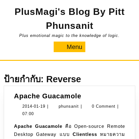
Skip
PlusMagi's Blog By Pitt
to
content
Phunsanit
Plus emotional magic to the knowledge of logic.
Menu
Menu
ป้ายกำกับ:
Reverse
Apache
Apache Guacamole
Guacamole
2014-
phunsanit
2014-01-19
|
phunsanit
|
0 Comment
|
01-
07:00
19
Apache Guacamole
คือ Open-source Remote
Desktop Gateway แบบ
Clientless
หมายความ