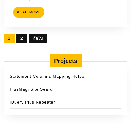
READ
READ MORE
MORE
Posts
1
2
ถัดไป
pagination
Projects
Statement Columns Mapping Helper
PlusMagi Site Search
jQuery Plus Repeater