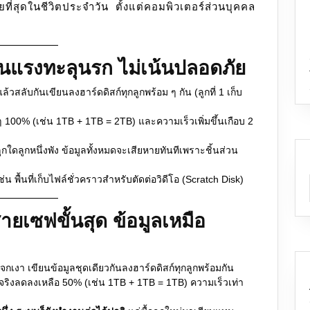
อยที่สุดในชีวิตประจำวัน ตั้งแต่คอมพิวเตอร์ส่วนบุคคล
้นแรงทะลุนรก ไม่เน้นปลอดภัย
้วสลับกันเขียนลงฮาร์ดดิสก์ทุกลูกพร้อม ๆ กัน (ลูกที่ 1 เก็บ
็มๆ 100% (เช่น 1TB + 1TB = 2TB) และความเร็วเพิ่มขึ้นเกือบ 2
กใดลูกหนึ่งพัง ข้อมูลทั้งหมดจะเสียหายทันทีเพราะชิ้นส่วน
่น พื้นที่เก็บไฟล์ชั่วคราวสำหรับตัดต่อวิดีโอ (Scratch Disk)
ยเซฟขั้นสุด ข้อมูลเหมือ
า เขียนข้อมูลชุดเดียวกันลงฮาร์ดดิสก์ทุกลูกพร้อมกัน
านจริงลดลงเหลือ 50% (เช่น 1TB + 1TB = 1TB) ความเร็วเท่า