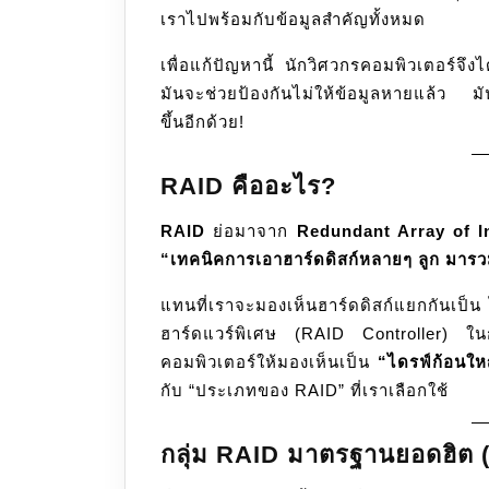
เราไปพร้อมกับข้อมูลสำคัญทั้งหมด
เพื่อแก้ปัญหานี้ นักวิศวกรคอมพิวเตอร์จึงไ
มันจะช่วยป้องกันไม่ให้ข้อมูลหายแล้ว มัน
ขึ้นอีกด้วย!
RAID คืออะไร?
RAID
ย่อมาจาก
Redundant Array of I
“เทคนิคการเอาฮาร์ดดิสก์หลายๆ ลูก มารวม
แทนที่เราจะมองเห็นฮาร์ดดิสก์แยกกันเป็
ฮาร์ดแวร์พิเศษ (RAID Controller) ในกา
คอมพิวเตอร์ให้มองเห็นเป็น
“ไดรฟ์ก้อนให
กับ “ประเภทของ RAID” ที่เราเลือกใช้
กลุ่ม RAID มาตรฐานยอดฮิต 