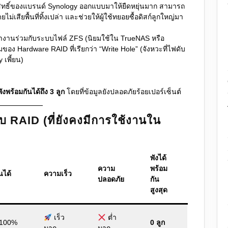
ิทธิ์ของแบรนด์ Synology ออกแบบมาให้ยืดหยุ่นมาก สามารถ
ม่เสียพื้นที่ทิ้งเปล่า และช่วยให้ผู้ใช้ทยอยซื้อดิสก์ลูกใหญ่มา
ทำงานร่วมกับระบบไฟล์ ZFS (นิยมใช้ใน TrueNAS หรือ
มของ Hardware RAID ที่เรียกว่า “Write Hole” (จังหวะที่ไฟดับ
 เพี้ยน)
ังพร้อมกันได้ถึง 3 ลูก
โดยที่ข้อมูลยังปลอดภัยร้อยเปอร์เซ็นต์
บ RAID (ที่ยังคงมีการใช้งานใน
พังได้
ความ
พร้อม
านได้
ความเร็ว
ปลอดภัย
กัน
สูงสุด
เร็ว
ต่ำ
 100%
0 ลูก