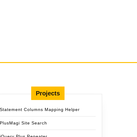
Projects
Statement Columns Mapping Helper
PlusMagi Site Search
jQuery Plus Repeater