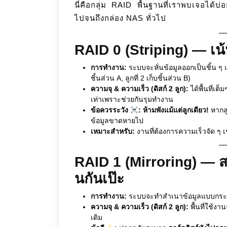
นี่คือกลุ่ม RAID พื้นฐานที่เราพบเจอได้บ่
ไปจนถึงกล่อง NAS ทั่วไป
RAID 0 (Striping) — เน
การทำงาน:
ระบบจะหั่นข้อมูลออกเป็นชิ้น ๆ แล
ชิ้นส่วน A, ลูกที่ 2 เก็บชิ้นส่วน B)
ความจุ & ความเร็ว (ดิสก์ 2 ลูก):
ได้พื้นที่เต
เท่าเพราะช่วยกันรุมทำงาน
ข้อควรระวัง
:
ห้ามพังแม้แต่ลูกเดียว!
หากลู
ข้อมูลขาดหายไป
เหมาะสำหรับ:
งานที่ต้องการความเร็วจัด ๆ เช
RAID 1 (Mirroring) — สา
นกันเป๊ะ
การทำงาน:
ระบบจะทำสำเนาข้อมูลแบบกระจกเง
ความจุ & ความเร็ว (ดิสก์ 2 ลูก):
พื้นที่ใช้ง
เดิม