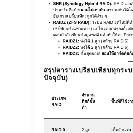
SHR (Synology Hybrid RAID):
RAID เอกส
นำฮาร์ดดิสก์
ขนาดไม่เท่ากัน
มารวมกันได้โดยไ
อัปเกรดเปลี่ยนทีละลูกได้ง่าย ๆ
RAIDZ (ZFS RAID):
ระบบ RAID ยุคใหม่ที่
เซิร์ฟเวอร์เฉพาะทาง) แก้ไขจุดบกพร่องดั้งเดิ
ตอนกำลังเขียนข้อมูลพอดี แล้วทำให้ค่า Parity
RAIDZ1:
พังได้ 1 ลูก (คล้าย RAID 5)
RAIDZ2:
พังได้ 2 ลูก (คล้าย RAID 6)
RAIDZ3:
ขั้นสุดยอด!
ยอมให้ฮาร์ดดิสก์พ
สรุปตารางเปรียบเทียบทุกระบ
ปัจจุบัน)
จำนวน
ประเภท
ดิสก์ขั้น
พื้นที่ที่ใช้ง
RAID
ต่ำ
RAID 0
2 ลูก
เต็มจำนวน