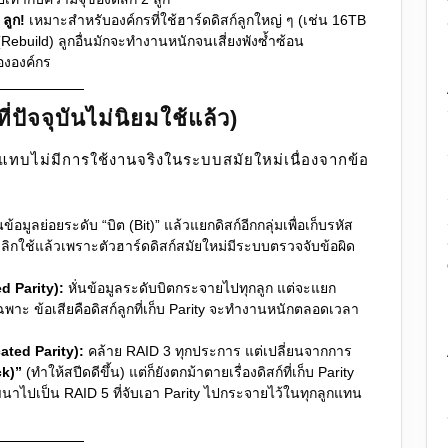
 ลูก!
เหมาะสำหรับองค์กรที่ใช้ฮาร์ดดิสก์ลูกใหญ่ ๆ (เช่น 16TB
ล (Rebuild) ลูกอื่นมักจะทำงานหนักจนเสี่ยงพังซ้ำซ้อน
ององค์กร
่ปัจจุบันไม่นิยมใช้แล้ว)
นแทบไม่มีการใช้งานจริงในระบบสมัยใหม่เนื่องจากข้อ
นข้อมูลย่อยระดับ “บิต (Bit)” แล้วแยกดิสก์อีกกลุ่มเพื่อเก็บรหัส
ลิกใช้แล้วเพราะตัวฮาร์ดดิสก์สมัยใหม่มีระบบตรวจจับข้อผิด
d Parity):
หั่นข้อมูลระดับบิตกระจายไปทุกลูก แต่จะแยก
เฉพาะ ข้อเสียคือดิสก์ลูกที่เก็บ Parity จะทำงานหนักตลอดเวลา
ated Parity):
คล้าย RAID 3 ทุกประการ แต่เปลี่ยนจากการ
ck)”
(ทำให้สปีดดีขึ้น) แต่ก็ยังตกม้าตายเรื่องดิสก์ที่เก็บ Parity
นาไปเป็น RAID 5 ที่จับเอา Parity ไปกระจายไว้ในทุกลูกแทน