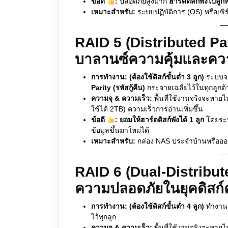
ข้อดี
:
ปลอดภัยสูงมาก
ฮาร์ดดิสก์พังไปลูก
เหมาะสำหรับ:
ระบบปฏิบัติการ (OS) หรือเซิร
RAID 5 (Distributed P
บาลานซ์ความคุ้มและคว
การทำงาน:
(ต้องใช้ดิสก์ขั้นต่ำ 3 ลูก)
ระบบจะก
Parity (รหัสกู้คืน)
กระจายเฉลี่ยไว้ในทุกลูกด้
ความจุ & ความเร็ว:
พื้นที่ใช้งานจริงจะหายไป
ใช้ได้ 2TB) ความเร็วการอ่านเพิ่มขึ้น
ข้อดี
:
ยอมให้ฮาร์ดดิสก์พังได้ 1 ลูก
โดยระบบ
ข้อมูลขึ้นมาใหม่ได้
เหมาะสำหรับ:
กล่อง NAS ประจำบ้านหรือออ
RAID 6 (Dual-Distribute
ความปลอดภัยในยุคดิสก์ค
การทำงาน:
(ต้องใช้ดิสก์ขั้นต่ำ 4 ลูก)
ทำงานคล
ไว้ทุกลูก
ความจุ & ความเร็ว:
พื้นที่ใช้งานจริงจะหายไ