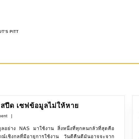
T’S PITT
RAID:
มสปีด เซฟข้อมูลไม่ให้หาย
รวม
ment
|
พลัง
มูลอย่าง NAS มาใช้งาน สิ่งหนึ่งที่ทุกคนกลัวที่สุดคือ
ฮาร์ดดิสก์
ณ์เชิงกลที่มีอายุการใช้งาน วันดีคืนดีมันอาจจะจาก
เพิ่ม