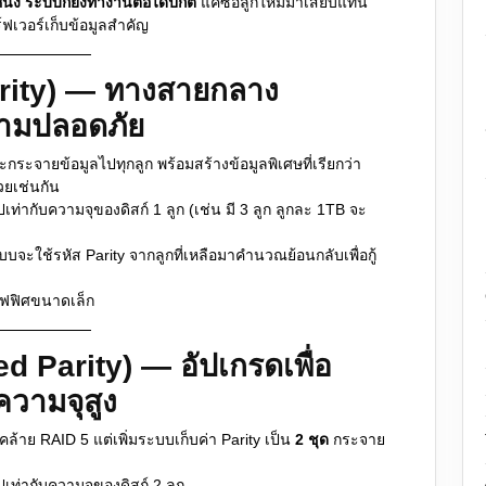
หนึ่ง ระบบก็ยังทำงานต่อได้ปกติ
แค่ซื้อลูกใหม่มาเสียบแทน
์ฟเวอร์เก็บข้อมูลสำคัญ
arity) — ทางสายกลาง
ามปลอดภัย
ระจายข้อมูลไปทุกลูก พร้อมสร้างข้อมูลพิเศษที่เรียกว่า
วยเช่นกัน
เท่ากับความจุของดิสก์ 1 ลูก (เช่น มี 3 ลูก ลูกละ 1TB จะ
จะใช้รหัส Parity จากลูกที่เหลือมาคำนวณย้อนกลับเพื่อกู้
ฟฟิศขนาดเล็ก
d Parity) — อัปเกรดเพื่อ
วามจุสูง
้าย RAID 5 แต่เพิ่มระบบเก็บค่า Parity เป็น
2 ชุด
กระจาย
ปเท่ากับความจุของดิสก์ 2 ลูก