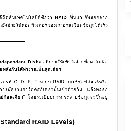
สปีด
เซฟ
ด้คิดค้นเทคโนโลยีที่ชื่อว่า
RAID
ขึ้นมา ซึ่งนอกจาก
ข้อมูล
ยังช่วยให้คอมพิวเตอร์ของเราอ่านเขียนข้อมูลได้เร็ว
ไม่
ให้
หาย
ndependent Disks
อธิบายให้เข้าใจง่ายที่สุด มันคือ
พลังกันให้ทำงานเป็นลูกเดียว”
น ไดรฟ์ C, D, E, F ระบบ RAID จะใช้ซอฟต์แวร์หรือ
รมัดรวมฮาร์ดดิสก์เหล่านั้นเข้าด้วยกัน แล้วหลอก
ญ่ก้อนเดียว”
โดยระเบียบการกระจายข้อมูลจะขึ้นอยู่
(Standard RAID Levels)