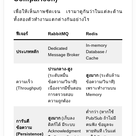
เพื่อให้เห็นภาพชัดเจน เรามาดูกันว่าในแต่ละด้าน
ทั้งสองตัวทำงานแตกต่างกันอย่างไร
ฟีเจอร์
RabbitMQ
Redis
In-memory
Dedicated
ประเภทหลัก
Database /
Message Broker
Cache
ปานกลาง-สูง
(ระดับหมื่น
สูงมาก
(ระดับล้าน
ความเร็ว
ข้อความ/วินาที)
ข้อความ/วินาที)
(Throughput)
เนื่องจากมีขั้นตอน
เพราะทำงานบน
การตรวจสอบ
Memory
ความถูกต้อง
ต่ำกว่า (หากใช้
สูงมาก
(เก็บลง
Pub/Sub ถ้าไม่มี
การันตี
ดิสก์ได้ มีระบบ
คนฟัง ข้อมูลจะ
ข้อความ
Acknowledgment
หายทันที เว้นแต่
(Persistence)