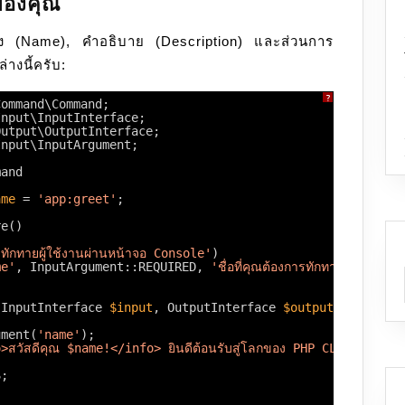
ของคุณ
สั่ง (Name), คำอธิบาย (Description) และส่วนการ
างนี้ครับ:
?
Command\Command;
Input\InputInterface;
Output\OutputInterface;
Input\InputArgument;
mand
ame
= 
'app:greet'
;
re()
ทักทายผู้ใช้งานผ่านหน้าจอ Console'
)
me'
, InputArgument::REQUIRED, 
'ชื่อที่คุณต้องการทักทาย'
);
(InputInterface 
$input
, OutputInterface 
$output
): int
ument(
'name'
);
>สวัสดีคุณ $name!</info> ยินดีต้อนรับสู่โลกของ PHP CLI"
);
S;