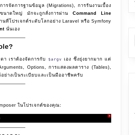
รจัดการฐานข้อมูล (Migrations), การรันงานเบื้อง
สั่ง
์ขนาดใหญ่ มักจะถูกสั่งการผ่าน
Command
Command Line
านที่โปรเจกต์ระดับโลกอย่าง Laravel หรือ Symfony
Line
nt
นั่นเอง
Interface
(CLI)
ด้วย
ole?
Symfony
มดา เราต้องจัดการกับ
เอง ซึ่งยุ่งยากมาก แต่
$argv
Console
 Arguments, Options, การแสดงผลตาราง (Tables),
Component
อย่างเป็นระเบียบและเป็นมืออาชีพครับ
Composer ในโปรเจกต์ของคุณ:
?
e