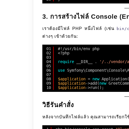
3. การสร้างไฟล์ Console (En
เราต้องมีไฟล์ PHP หนึ่งไฟล์ (เช่น
bin/
ต่างๆ เข้าด้วยกัน:
01
#!/usr/bin/env php
02
<?php
03
04
require
__DIR__ . 
'/../vendor/
05
06
use
Symfony\Component\Console\
07
08
$application
= 
new
Application
09
$application
->add(
new
GreetCom
10
$application
->run();
วิธีรันคำสั่ง
หลังจากบันทึกไฟล์แล้ว คุณสามารถเรียกใช้ง