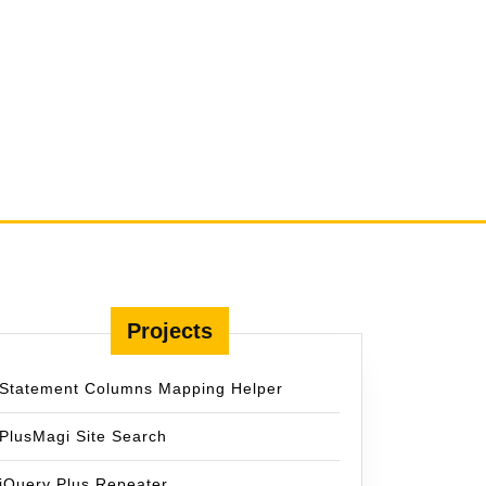
Projects
Statement Columns Mapping Helper
PlusMagi Site Search
jQuery Plus Repeater