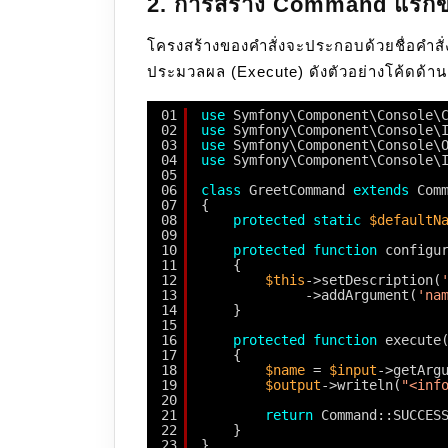
2. การสร้าง Command แรก
โครงสร้างของคำสั่งจะประกอบด้วยชื่อคำ
ประมวลผล (Execute) ดังตัวอย่างโค้ดด้านล่
01
use
Symfony\Component\Console\
02
use
Symfony\Component\Console\
03
use
Symfony\Component\Console\
04
use
Symfony\Component\Console\
05
06
class
GreetCommand 
extends
Com
07
{
08
protected
static
$defaultN
09
10
protected
function
configu
11
{
12
$this
->setDescription(
'
13
->addArgument(
'na
14
}
15
16
protected
function
execute
17
{
18
$name
= 
$input
->getArg
19
$output
->writeln(
"<info
20
21
return
Command::SUCCES
22
}
23
}