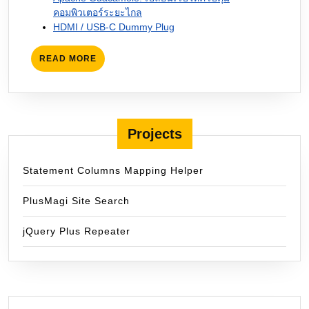
คอมพิวเตอร์ระยะไกล
HDMI / USB-C Dummy Plug
READ
READ MORE
MORE
Projects
Statement Columns Mapping Helper
PlusMagi Site Search
jQuery Plus Repeater