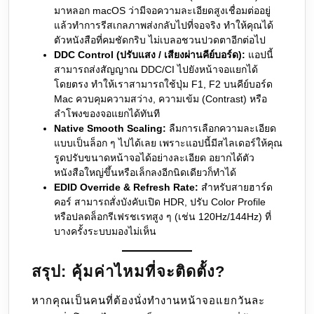
มาหลอก macOS ว่ามีจอความละเอียดสูงเชื่อมต่ออยู่
แล้วทำการรีสเกลภาพส่งกลับไปที่จอจริง ทำให้คุณได้
ตัวหนังสือที่คมชัดกริบ ไม่เบลอชวนปวดตาอีกต่อไป
DDC Control (ปรับแสง / เสียงผ่านคีย์บอร์ด):
แอปนี้
สามารถส่งสัญญาณ DDC/CI ไปยังหน้าจอแยกได้
โดยตรง ทำให้เราสามารถใช้ปุ่ม F1, F2 บนคีย์บอร์ด
Mac ควบคุมความสว่าง, ความเข้ม (Contrast) หรือ
ลำโพงของจอแยกได้ทันที
Native Smooth Scaling:
ลืมการเลือกความละเอียด
แบบเป็นล็อก ๆ ไปได้เลย เพราะแอปนี้มีสไลเดอร์ให้คุณ
รูดปรับขนาดหน้าจอได้อย่างละเอียด อยากได้ตัว
หนังสือใหญ่ขึ้นหรือเล็กลงอีกนิดเดียวก็ทำได้
EDID Override & Refresh Rate:
สำหรับสายฮาร์ด
คอร์ สามารถสั่งบังคับเปิด HDR, ปรับ Color Profile
หรือปลดล็อกรีเฟรชเรทสูง ๆ (เช่น 120Hz/144Hz) ที่
บางครั้งระบบมองไม่เห็น
สรุป: คุ้มค่าไหมที่จะติดตั้ง?
หากคุณเป็นคนที่ต้องนั่งทำงานหน้าจอแยกวันละ