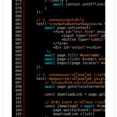
076
} finally {
077
await
context.setOffline(
false
078
}
079
});
080
081
// 3. เคสทดสอบฟอร์มทั่วไป
082
test(
'ระบบฟอร์มต้องกรอกข้อมูลและกด Submit 
083
await
page.setContent(`
084
<form id=
"test-form"
onsubmit=
085
<input type=
"text"
id=
"use
086
<button type=
"submit"
id=
"
087
</form>
088
<div id=
"output"
></div>
089
`);
090
await
page.fill(
'#username'
, 
'pitt
091
await
page.click(
'#submit-btn'
);
092
await
expect(page.locator(
'#output
093
});
094
095
// 4. เคสทดสอบดาวน์โหลดไฟล์ (เวอร์ชันสมบูร
096
test(
'ทดสอบการดาวน์โหลดไฟล์ และตรวจสอบว่าไ
097
// วิ่งไปยังเซิร์ฟเวอร์ภายในเครื่องที่เราจำลอ
098
await
page.goto(localServerUrl);
099
100
const downloadLink = page.getByRol
101
102
// ดักฟัง Event ดาวน์โหลด (รอบนี้จะทำงาน
103
const [download] = 
await
Promise.a
104
page.waitForEvent(
'download'
),
105
downloadLink.click()