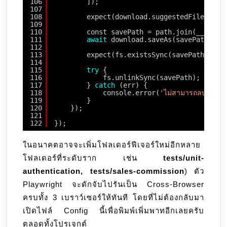
106
]);
107
108
expect(download.suggestedFilename(
109
110
const savePath = path.join(__dirna
111
await
download.saveAs(savePath);
112
113
expect(fs.existsSync(savePath)).to
114
115
try
{
116
fs.unlinkSync(savePath);
117
} 
catch
(err) {
118
console.error(
'ไม่สามารถลบไฟล์ท
119
}
120
});
121
122
});
ในอนาคตอาจจะเพิ่มโฟลเดอร์ฟีเจอร์ใหม่อีกหลาย
โฟลเดอร์ที่ระดับราก เช่น
tests/unit-
authentication, tests/sales-commission
) ตัว
Playwright จะดักจับไปรันเป็น Cross-Browser
ครบทั้ง 3 เบราว์เซอร์ให้ทันที โดยที่ไม่ต้องกลับมา
เปิดไฟล์ Config นี้เพื่อพิมพ์เพิ่มพาทอีกเลยครับ
ตลอดทั้งโปรเจกต์