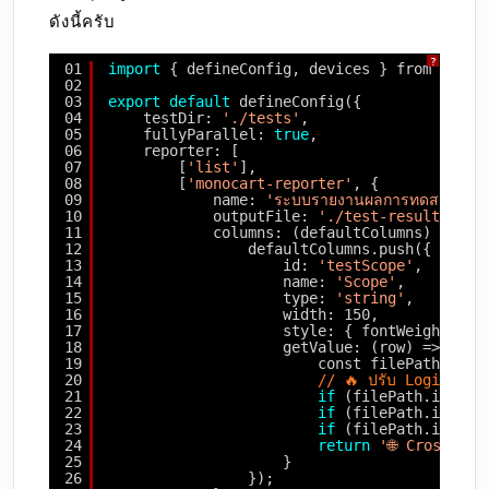
ดังนี้ครับ
?
01
import
{ defineConfig, devices } from 
'@pla
02
03
export
default
defineConfig({
04
testDir: 
'./tests'
,
05
fullyParallel: 
true
,
06
reporter: [
07
[
'list'
],
08
[
'monocart-reporter'
, {
09
name: 
'ระบบรายงานผลการทดสอบแยก
10
outputFile: 
'./test-results/rep
11
columns: (defaultColumns) => {
12
defaultColumns.push({
13
id: 
'testScope'
,
14
name: 
'Scope'
,
15
type: 
'string'
,
16
width: 150,
17
style: { fontWeight: 
'b
18
getValue: (row) => {
19
const filePath = ro
20
// 🔥 ปรับ Logic: ถ้ามี
21
if
(filePath.includ
22
if
(filePath.includ
23
if
(filePath.includ
24
return
'🌐 Cross-Bro
25
}
26
});