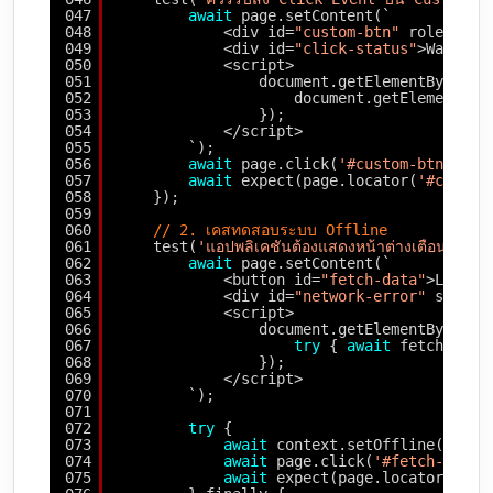
047
await
page.setContent(`
048
<div id=
"custom-btn"
role=
"but
049
<div id=
"click-status"
>Waiting
050
<script>
051
document.getElementById(
'c
052
document.getElementByI
053
});
054
</script>
055
`);
056
await
page.click(
'#custom-btn'
);
057
await
expect(page.locator(
'#click-
058
});
059
060
// 2. เคสทดสอบระบบ Offline
061
test(
'แอปพลิเคชันต้องแสดงหน้าต่างเตือนเมื่อร
062
await
page.setContent(`
063
<button id=
"fetch-data"
>Load D
064
<div id=
"network-error"
style=
065
<script>
066
document.getElementById(
'f
067
try
{ 
await
fetch(
'/ap
068
});
069
</script>
070
`);
071
072
try
{
073
await
context.setOffline(
true
)
074
await
page.click(
'#fetch-data'
075
await
expect(page.locator(
'#ne