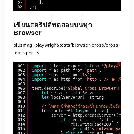
57
],
58
});
เขียนสคริปต์ทดสอบบนทุก
Browser
plusmagi-playwright/tests/browser-cross/cross-
test.spec.ts
?
001
import
{ test, expect } from 
'@playwright/
002
import
* as path from 
'path'
;
003
import
* as fs from 
'fs'
;
004
import
* as http from 
'http'
; 
// 🔥 เพิ่มโมดู
005
006
test.describe(
'Global Cross-Browser Featur
007
let
server: http.Server;
008
let
localServerUrl: string;
009
010
// โหลดเซิร์ฟเวอร์จำลองขึ้นมาก่อนเริ่มรันเทสในไฟ
011
test.beforeAll(
async
() => {
012
server = http.createServer((req, r
013
if
(req.url === 
'/'
) {
014
res.writeHead(200, { 
'Cont
015
res.end(
'<html><body><a hr
016
} 
else
if
(req.url === 
'/downl