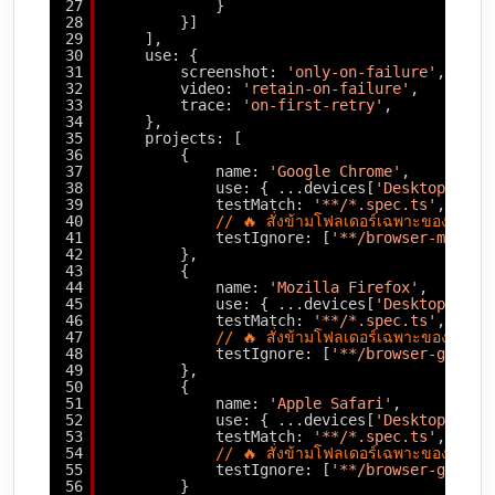
27
}
28
}]
29
],
30
use: {
31
screenshot: 
'only-on-failure'
,
32
video: 
'retain-on-failure'
,
33
trace: 
'on-first-retry'
,
34
},
35
projects: [
36
{
37
name: 
'Google Chrome'
,
38
use: { ...devices[
'Desktop Chro
39
testMatch: 
'**/*.spec.ts'
,
40
// 🔥 สั่งข้ามโฟลเดอร์เฉพาะของ Fi
41
testIgnore: [
'**/browser-mozill
42
},
43
{
44
name: 
'Mozilla Firefox'
,
45
use: { ...devices[
'Desktop Fire
46
testMatch: 
'**/*.spec.ts'
,
47
// 🔥 สั่งข้ามโฟลเดอร์เฉพาะของ Chr
48
testIgnore: [
'**/browser-google
49
},
50
{
51
name: 
'Apple Safari'
,
52
use: { ...devices[
'Desktop Safa
53
testMatch: 
'**/*.spec.ts'
,
54
// 🔥 สั่งข้ามโฟลเดอร์เฉพาะของ Ch
55
testIgnore: [
'**/browser-google
56
}