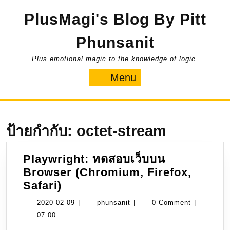
Skip
PlusMagi's Blog By Pitt
to
content
Phunsanit
Plus emotional magic to the knowledge of logic.
Menu
Menu
ป้ายกำกับ:
octet-stream
Playwright: ทดสอบเว็บบน
Browser (Chromium, Firefox,
Playwright:
Safari)
ทดสอบ
2020-
phunsanit
2020-02-09
|
phunsanit
|
0 Comment
|
เว็บ
02-
07:00
บน
09