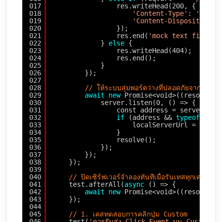
017
res.writeHead(200, {
018
'Content-Type'
: 
'appli
019
'Content-Disposition'
:
020
});
021
res.end(
'mock text file co
022
} 
else
{
023
res.writeHead(404);
024
res.end();
025
}
026
});
027
028
// ให้ระบบสุ่มพอร์ตว่างที่ปลอดภัยจากระบบป
029
await
new
Promise<void>((resolve) 
030
server.listen(0, () => {
031
const address = server.add
032
if
(address && 
typeof
addr
033
localServerUrl = `http
034
}
035
resolve();
036
});
037
});
038
});
039
040
// ปิดเซิร์ฟเวอร์จำลองทันทีเมื่อรันเทสทุกเคสในไฟล์
041
test.afterAll(
async
() => {
042
await
new
Promise<void>((resolve) 
043
});
044
045
// 1. เคสทดสอบการคลิกปุ่ม Custom
046
test(
'ควรรับส่ง Click Event บน Custom Com