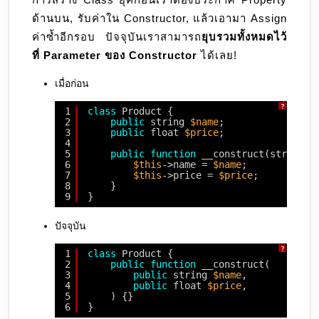
ด้านบน, รับค่าใน Constructor, แล้วเอามา Assign
ค่าซ้ำอีกรอบ ปัจจุบันเราสามารถ
ยุบรวมทั้งหมดไว้
ที่ Parameter ของ Constructor
ได้เลย!
เมื่อก่อน
?
1
class
Product {
2
public
string 
$name
;
3
public
float 
$price
;
4
5
public
function
__construct(string 
$
6
$this
->name = 
$name
;
7
$this
->price = 
$price
;
8
}
9
}
ปัจจุบัน
?
1
class
Product {
2
public
function
__construct(
3
public
string 
$name
,
4
public
float 
$price
,
5
) {}
6
}