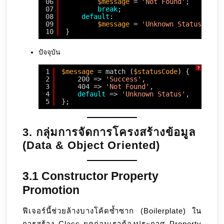
06
$message
= 
'Not Found'
;
07
break
;
08
default
:
09
$message
= 
'Unknown Status'
;
10
}
ปัจจุบัน
?
1
$message
= match (
$statusCode
) {
2
200 => 
'Success'
,
3
404 => 
'Not Found'
,
4
default
=> 
'Unknown Status'
,
5
};
3. กลุ่มการจัดการโครงสร้างข้อมูล
(Data & Object Oriented)
3.1 Constructor Property
Promotion
ฟีเจอร์นี้ช่วยล้างบางโค้ดซ้ำซาก (Boilerplate) ใน
การสร้าง Class ยุคก่อนเราต้องประกาศ Property