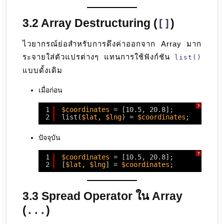
3.2 Array Destructuring (
)
[]
ไวยากรณ์ย่อสำหรับการดึงค่าออกจาก Array มาก
ระจายใส่ตัวแปรต่างๆ แทนการใช้ฟังก์ชัน
list()
แบบดั้งเดิม
เมื่อก่อน
?
1
$coordinates
= [10.5, 20.8];
2
list(
$lat
, 
$lng
) = 
$coordinates
;
ปัจจุบัน
?
1
$coordinates
= [10.5, 20.8];
2
[
$lat
, 
$lng
] = 
$coordinates
;
3.3 Spread Operator ใน Array
(
)
...