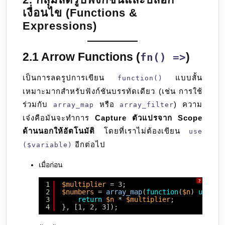
เงื่อนไข (Functions &
Expressions)
2.1 Arrow Functions (
)
fn() =>
เป็นการลดรูปการเขียน
แบบสั้น
function()
เหมาะมากสำหรับฟังก์ชันบรรทัดเดียว (เช่น การใช้
ร่วมกับ
หรือ
) ความ
array_map
array_filter
เจ๋งคือมันจะทำการ
Capture ตัวแปรจาก Scope
ด้านนอกให้อัตโนมัติ
โดยที่เราไม่ต้องเขียน
use
อีกต่อไป
($variable)
เมื่อก่อน
?
1
$multiplier
= 3;
2
$numbers
= 
array_map
(
function
(
$n
) 
use
(
$
3
return
$n
* 
$multiplier
;
4
}, [1, 2, 3]);