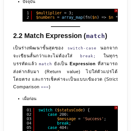
ปัจจุบัน
?
1
$multiplier
= 3;
2
$numbers
= 
array_map
(fn(
$n
) => 
$n
* 
$mul
2.2 Match Expression (
)
match
เป็นร่างพัฒนาขั้นสุดของ
นอกจาก
switch-case
จะเขียนสั้นกว่าและไม่ต้องใส่
ในทุกๆ
break;
บรรทัดแล้ว
ยังเป็น
Expression
ที่สามารถ
match
ส่งค่ากลับมา (Return value) ไปใส่ตัวแปรได้
โดยตรง และการเช็คค่าจะเป็นแบบเข้มงวด (Strict
Comparison
)
===
เมื่อก่อน
?
01
switch
(
$statusCode
) {
02
case
200:
03
$message
= 
'Success'
;
04
break
;
05
case
404: