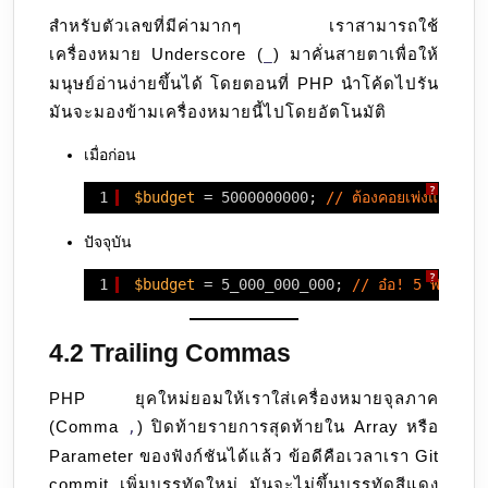
สำหรับตัวเลขที่มีค่ามากๆ เราสามารถใช้
เครื่องหมาย Underscore (
) มาคั่นสายตาเพื่อให้
_
มนุษย์อ่านง่ายขึ้นได้ โดยตอนที่ PHP นำโค้ดไปรัน
มันจะมองข้ามเครื่องหมายนี้ไปโดยอัตโนมัติ
เมื่อก่อน
?
1
$budget
= 5000000000; 
// ต้องคอยเพ่งและนับเ
ปัจจุบัน
?
1
$budget
= 5_000_000_000; 
// อ๋อ! 5 พันล้าน อ
4.2 Trailing Commas
PHP ยุคใหม่ยอมให้เราใส่เครื่องหมายจุลภาค
(Comma
) ปิดท้ายรายการสุดท้ายใน Array หรือ
,
Parameter ของฟังก์ชันได้แล้ว ข้อดีคือเวลาเรา Git
commit เพิ่มบรรทัดใหม่ มันจะไม่ขึ้นบรรทัดสีแดง