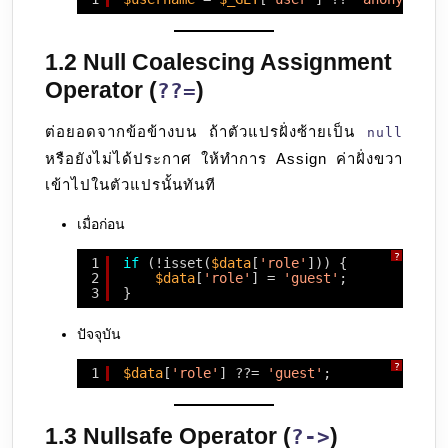
1.2 Null Coalescing Assignment
Operator (
)
??=
ต่อยอดจากข้อข้างบน ถ้าตัวแปรฝั่งซ้ายเป็น
null
หรือยังไม่ได้ประกาศ ให้ทำการ Assign ค่าฝั่งขวา
เข้าไปในตัวแปรนั้นทันที
เมื่อก่อน
?
1
if
(!isset(
$data
[
'role'
])) {
2
$data
[
'role'
] = 
'guest'
;
3
}
ปัจจุบัน
?
1
$data
[
'role'
] ??= 
'guest'
;
1.3 Nullsafe Operator (
)
?->