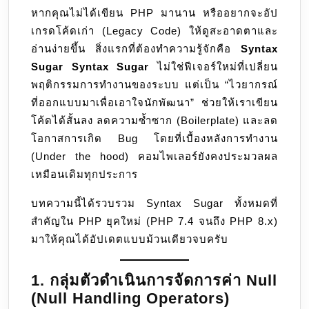
25
หากคุณไม่ได้เขียน PHP มานาน หรืออยากจะอัป
โค้ด
เกรดโค้ดเก่า (Legacy Code) ให้ดูสะอาดตาและ
ให้
อ่านง่ายขึ้น สิ่งแรกที่ต้องทำความรู้จักคือ
Syntax
สั้น
Sugar
Syntax Sugar
ไม่ใช่ฟีเจอร์ใหม่ที่เปลี่ยน
กระชับ
พฤติกรรมการทำงานของระบบ แต่เป็น “ไวยากรณ์
และ
ที่ออกแบบมาเพื่อเอาใจนักพัฒนา” ช่วยให้เราเขียน
โม
โค้ดได้สั้นลง ลดความซ้ำซาก (Boilerplate) และลด
เดิร์น
โอกาสการเกิด Bug โดยที่เบื้องหลังการทำงาน
แบบ
(Under the hood) คอมไพเลอร์ยังคงประมวลผล
โปร
เหมือนเดิมทุกประการ
บทความนี้ได้รวบรวม Syntax Sugar ทั้งหมดที่
สำคัญใน PHP ยุคใหม่ (PHP 7.4 จนถึง PHP 8.x)
มาให้คุณได้อัปเดตแบบม้วนเดียวจบครับ
1. กลุ่มตัวดำเนินการจัดการค่า Null
(Null Handling Operators)