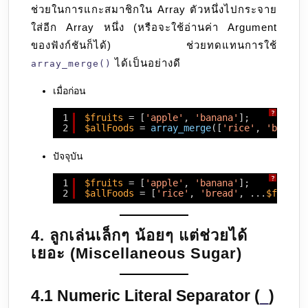
ช่วยในการแกะสมาชิกใน Array ตัวหนึ่งไปกระจาย
ใส่อีก Array หนึ่ง (หรือจะใช้อ่านค่า Argument
ของฟังก์ชันก็ได้) ช่วยทดแทนการใช้
ได้เป็นอย่างดี
array_merge()
เมื่อก่อน
?
1
$fruits
= [
'apple'
, 
'banana'
];
2
$allFoods
= 
array_merge
([
'rice'
, 
'bread'
ปัจจุบัน
?
1
$fruits
= [
'apple'
, 
'banana'
];
2
$allFoods
= [
'rice'
, 
'bread'
, ...
$fruits
4. ลูกเล่นเล็กๆ น้อยๆ แต่ช่วยได้
เยอะ (Miscellaneous Sugar)
4.1 Numeric Literal Separator (
)
_