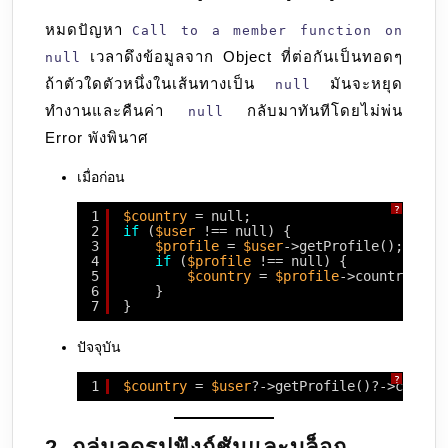
หมดปัญหา
Call to a member function on
เวลาดึงข้อมูลจาก Object ที่ต่อกันเป็นทอดๆ
null
ถ้าตัวใดตัวหนึ่งในเส้นทางเป็น
มันจะหยุด
null
ทำงานและคืนค่า
กลับมาทันทีโดยไม่พ่น
null
Error พังพินาศ
เมื่อก่อน
?
1
$country
= null;
2
if
(
$user
!== null) {
3
$profile
= 
$user
->getProfile();
4
if
(
$profile
!== null) {
5
$country
= 
$profile
->country;
6
}
7
}
ปัจจุบัน
?
1
$country
= 
$user
?->getProfile()?->countr
2. กลุ่มลดรูปฟังก์ชันและบล็อก