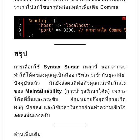
ว่าเราไปแก้ไขบรรทัดก่อนหน้าเพื่อเติม Comma
?
1
$config
= [
2
'host'
=> 
'localhost'
,
3
'port'
=> 3306, 
// สามารถใส่ Comma ปิดท้ายตรง
4
];
สรุป
การเลือกใช้
Syntax Sugar
เหล่านี้ นอกจากจะ
ทำให้โค้ดของคุณดูเป็นมืออาชีพและเข้ากับยุคสมัย
ปัจจุบันแล้ว มันยังส่งผลดีต่อตัวคุณและทีมในแง่
ของ
Maintainability
(การบำรุงรักษาโค้ด) เพราะ
โค้ดที่สั้นและกระชับ ย่อมหมายถึงจุดที่อาจเกิด
Bug น้อยลง และใช้เวลาในการอ่านทำความเข้าใจ
ลดลงนั่นเองครับ
อ่านเพิ่มเติม