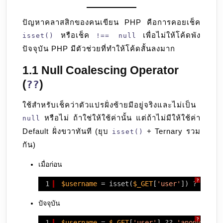
ปัญหาคลาสสิกของคนเขียน PHP คือการคอยเช็ค
หรือเช็ค
เพื่อไม่ให้โค้ดพัง
isset()
!== null
ปัจจุบัน PHP มีตัวช่วยที่ทำให้โค้ดสั้นลงมาก
1.1 Null Coalescing Operator
(
)
??
ใช้สำหรับเช็คว่าตัวแปรฝั่งซ้ายมีอยู่จริงและไม่เป็น
หรือไม่ ถ้าใช่ให้ใช้ค่านั้น แต่ถ้าไม่มีให้ใช้ค่า
null
Default ฝั่งขวาทันที (ยุบ
+ Ternary รวม
isset()
กัน)
เมื่อก่อน
?
1
$username
= isset(
$_GET
[
'user'
]) ? 
$_GET
ปัจจุบัน
?
1
$username
= 
$_GET
[
'user'
] ?? 
'anonymous'