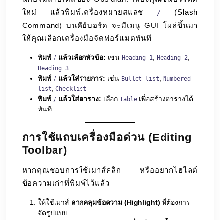
ใหม่ แล้วพิมพ์เครื่องหมายสแลช
(Slash
/
Command) บนคีย์บอร์ด จะมีเมนู GUI โผล่ขึ้นมา
ให้คุณเลือกเครื่องมือจัดฟอร์แมตทันที
พิมพ์
แล้วเลือกหัวข้อ:
เช่น
,
,
/
Heading 1
Heading 2
Heading 3
พิมพ์
แล้วใส่รายการ:
เช่น
,
/
Bullet list
Numbered
,
list
Checklist
พิมพ์
แล้วใส่ตาราง:
เลือก
เพื่อสร้างตารางได้
/
Table
ทันที
การใช้แถบเครื่องมือด่วน (Editing
Toolbar)
หากคุณชอบการใช้เมาส์คลิก หรืออยากไฮไลต์
ข้อความเก่าที่พิมพ์ไว้แล้ว
ให้ใช้เมาส์
ลากคลุมข้อความ (Highlight)
ที่ต้องการ
จัดรูปแบบ