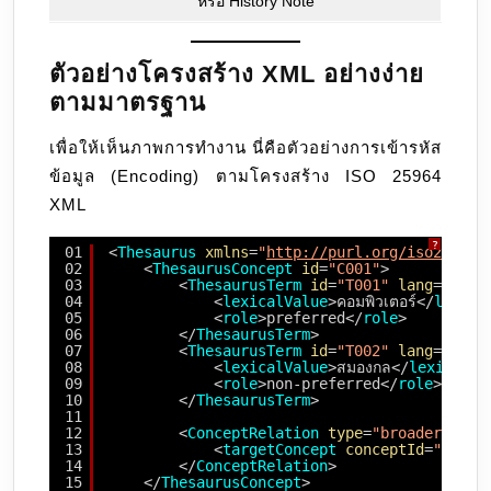
หรือ History Note
ตัวอย่างโครงสร้าง XML อย่างง่าย
ตามมาตรฐาน
เพื่อให้เห็นภาพการทำงาน นี่คือตัวอย่างการเข้ารหัส
ข้อมูล (Encoding) ตามโครงสร้าง ISO 25964
XML
?
01
<
Thesaurus
xmlns
=
"
http://purl.org/iso25964/
02
<
ThesaurusConcept
id
=
"C001"
>
03
<
ThesaurusTerm
id
=
"T001"
lang
=
"th"
>
04
<
lexicalValue
>คอมพิวเตอร์</
lexica
05
<
role
>preferred</
role
>
06
</
ThesaurusTerm
>
07
<
ThesaurusTerm
id
=
"T002"
lang
=
"th"
>
08
<
lexicalValue
>สมองกล</
lexicalVa
09
<
role
>non-preferred</
role
>
10
</
ThesaurusTerm
>
11
12
<
ConceptRelation
type
=
"broader"
>
13
<
targetConcept
conceptId
=
"C000_
14
</
ConceptRelation
>
15
</
ThesaurusConcept
>