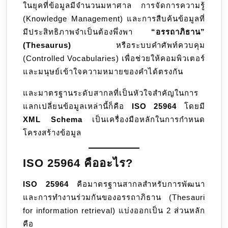
ในยุคที่ข้อมูลมีจำนวนมหาศาล การจัดการความรู้
XML
(Knowledge Management) และการสืบค้นข้อมูลที่
Schem
มีประสิทธิภาพจำเป็นต้องพึ่งพา
“อรรถาภิธาน”
มาตรฐ
(Thesaurus)
หรือระบบคำศัพท์ควบคุม
การ
(Controlled Vocabularies) เพื่อช่วยให้คอมพิวเตอร์
แลก
และมนุษย์เข้าใจความหมายของคำได้ตรงกัน
เปลี่ยน
ข้อมูล
และมาตรฐานระดับสากลที่เป็นหัวใจสำคัญในการ
อร
แลกเปลี่ยนข้อมูลเหล่านี้ก็คือ
ISO 25964
โดยมี
รถาภิธ
XML Schema
เป็นเครื่องมือหลักในการกำหนด
(Thesa
โครงสร้างข้อมูล
ISO 25964 คืออะไร?
ISO 25964
คือมาตรฐานสากลสำหรับการพัฒนา
และการทำงานร่วมกันของอรรถาภิธาน (Thesauri
for information retrieval) แบ่งออกเป็น 2 ส่วนหลัก
คือ