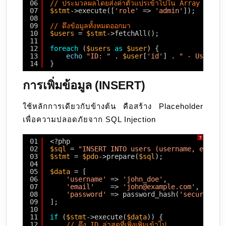
06
// ประมวลผลโดยส่งค่าตัวแปรเข้าไปใน Array
07
$stmt
->execute([
'role'
=> 
'admin'
]);
08
09
// ดึงข้อมูลทั้งหมดออกมา
10
$users
= 
$stmt
->fetchAll();
11
12
foreach
(
$users
as
$user
) {
13
echo
"ID: "
. 
$user
[
'id'
] . 
" - Usernam
14
}
การเพิ่มข้อมูล (INSERT)
ใช้หลักการเดียวกับข้างต้น คือสร้าง Placeholder
เพื่อความปลอดภัยจาก SQL Injection
?
01
<?php
02
$sql
= 
"INSERT INTO users (username, email,
03
$stmt
= 
$pdo
->prepare(
$sql
);
04
05
$data
= [
06
'username'
=> 
'john_doe'
,
07
'email'
=> 
'john@example.com'
,
08
'password'
=> password_hash(
'securepwd1
09
];
10
11
if
(
$stmt
->execute(
$data
)) {
12
// ดึง ID ล่าสุดที่เพิ่งเพิ่มเข้าไป