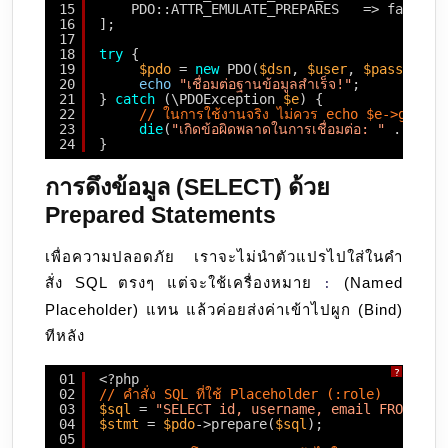
15
PDO::ATTR_EMULATE_PREPARES   => false, 
16
];
17
18
try
{
19
$pdo
= 
new
PDO(
$dsn
, 
$user
, 
$pass
, 
$op
20
echo
"เชื่อมต่อฐานข้อมูลสำเร็จ!"
;
21
} 
catch
(\PDOException 
$e
) {
22
// ในการใช้งานจริง ไม่ควร echo $e->getMessag
23
die
(
"เกิดข้อผิดพลาดในการเชื่อมต่อ: "
. 
$e
->
24
}
การดึงข้อมูล (SELECT) ด้วย
Prepared Statements
เพื่อความปลอดภัย เราจะไม่นำตัวแปรไปใส่ในคำ
สั่ง SQL ตรงๆ แต่จะใช้เครื่องหมาย
(Named
:
Placeholder) แทน แล้วค่อยส่งค่าเข้าไปผูก (Bind)
ทีหลัง
?
01
<?php
02
// คำสั่ง SQL ที่ใช้ Placeholder (:role)
03
$sql
= 
"SELECT id, username, email FROM use
04
$stmt
= 
$pdo
->prepare(
$sql
);
05