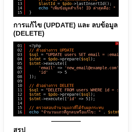
13
$lastId
= 
$pdo
->lastInsertId();
14
echo
"เพิ่มข้อมูลสำเร็จ! ID ล่าสุดคือ: "
. 
$las
15
}
การแก้ไข (UPDATE) และ ลบข้อมูล
(DELETE)
?
01
<?php
02
// ตัวอย่างการ UPDATE
03
$sql
= 
"UPDATE users SET email = :email WHE
04
$stmt
= 
$pdo
->prepare(
$sql
);
05
$stmt
->execute([
06
'email'
=> 
'new_email@example.com'
,
07
'id'
=> 5
08
]);
09
10
// ตัวอย่างการ DELETE
11
$sql
= 
"DELETE FROM users WHERE id = :id"
;
12
$stmt
= 
$pdo
->prepare(
$sql
);
13
$stmt
->execute([
'id'
=> 5]);
14
15
// ตรวจสอบจำนวนแถวที่ได้รับผลกระทบ
16
echo
"จำนวนแถวที่ถูกลบหรือแก้ไข: "
. 
$stmt
->row
สรุป