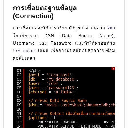
การเชื่อมต่อฐานข้อมูล
(Connection)
การเชื่อมต่อจะใช้การสร้าง Object จากคลาส
PDO
โดยต้องระบุ DSN (Data Source Name),
Username และ Password แนะนำให้ครอบด้วย
เสมอ เพื่อความปลอดภัยหากการเชื่อม
try-catch
ต่อล้มเหลว
?
01
<?php
02
$host
= 
'localhost'
;
03
$db
= 
'my_database'
;
04
$user
= 
'root'
;
05
$pass
= 
'password123'
;
06
$charset
= 
'utf8mb4'
;
07
08
// กำหนด Data Source Name
09
$dsn
= 
"mysql:host=$host;dbname=$db;charset
10
11
// กำหนด Option เพิ่มเติมเพื่อความปลอดภัยและการจ
12
$options
= [
13
PDO::ATTR_ERRMODE            => PDO::ER
14
PDO::ATTR_DEFAULT_FETCH_MODE => PDO::FE