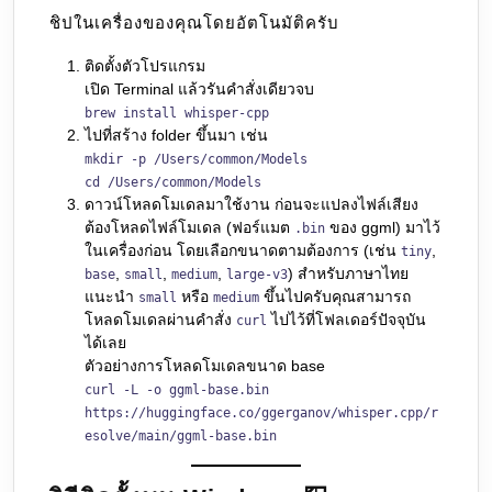
ชิปในเครื่องของคุณโดยอัตโนมัติครับ
ติดตั้งตัวโปรแกรม
เปิด Terminal แล้วรันคำสั่งเดียวจบ
brew install whisper-cpp
ไปที่สร้าง folder ขึ้นมา เช่น
mkdir -p /Users/common/Models
cd /Users/common/Models
ดาวน์โหลดโมเดลมาใช้งาน ก่อนจะแปลงไฟล์เสียง
ต้องโหลดไฟล์โมเดล (ฟอร์แมต
ของ ggml) มาไว้
.bin
ในเครื่องก่อน โดยเลือกขนาดตามต้องการ (เช่น
,
tiny
,
,
,
) สำหรับภาษาไทย
base
small
medium
large-v3
แนะนำ
หรือ
ขึ้นไปครับคุณสามารถ
small
medium
โหลดโมเดลผ่านคำสั่ง
ไปไว้ที่โฟลเดอร์ปัจจุบัน
curl
ได้เลย
ตัวอย่างการโหลดโมเดลขนาด base
curl -L -o ggml-base.bin
https://huggingface.co/ggerganov/whisper.cpp/r
esolve/main/ggml-base.bin