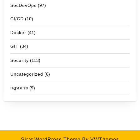
SecDevOps
(97)
CI/CD
(10)
Docker
(41)
GIT
(34)
Security
(113)
Uncategorized
(6)
กฎหมาย
(9)
Sirat WordPress Theme
By VWThemes