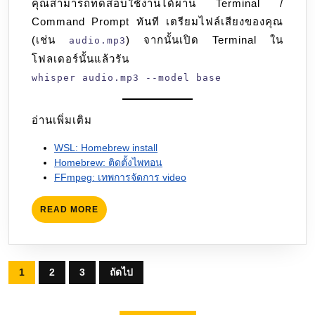
คุณสามารถทดสอบใช้งานได้ผ่าน Terminal /
Command Prompt ทันที เตรียมไฟล์เสียงของคุณ
(เช่น
) จากนั้นเปิด Terminal ใน
audio.mp3
โฟลเดอร์นั้นแล้วรัน
whisper audio.mp3 --model base
อ่านเพิ่มเติม
WSL: Homebrew install
Homebrew: ติดตั้งไพทอน
FFmpeg: เทพการจัดการ video
READ
READ MORE
MORE
Posts
1
2
3
ถัดไป
pagination