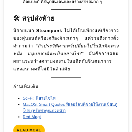
ดัดแปลง” ที่สนุกตื่นเต้นและสร้างสรรค์มาก ๆ
🛠️ สรุปส่งท้าย
นิยายแนว
Steampunk
ไม่ได้เป็นเพียงแค่เรื่องราว
ของหุ่นยนต์หรือเครื่องจักรเก่าๆ แต่รวมถึงการตั้ง
คำถามว่า
“ถ้าประวัติศาสตร์เปลี่ยนไปในอีกทิศทาง
หนึ่ง มนุษยชาติจะเป็นอย่างไร?”
มันคือการผสม
ผสานระหว่างความงดงามในอดีตกับจินตนาการ
แห่งอนาคตที่ไม่มีวันล้าสมัย
อ่านเพิ่มเติม
Sci-Fi: นิยายไซไฟ
MacOS: Smart Quotes ฟีเจอร์ลับที่ช่วยให้งานเขียนดู
โปร (หรือทำคุณปวดหัว)
Red Magi
READ
READ MORE