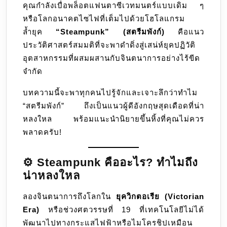
คุณกำลังเบื่อพล็อตแฟนตาซีเวทมนตร์แบบเดิม ๆ
หรือโลกอนาคตไซไฟที่เต็มไปด้วยโฮโลแกรม
ล้ำยุค
“Steampunk” (สตรีมพังก์)
คือแนว
ประวัติศาสตร์สมมติที่จะพาดำดิ่งสู่เสน่ห์ยุคปฏิวัติ
อุตสาหกรรมที่ผสมผสานกับจินตนาการอย่างไร้ขีด
จำกัด
บทความนี้จะพาทุกคนไปรู้จักและเจาะลึกว่าทำไม
“สตรีมพังก์” ถึงเป็นแนวผู้ดีอังกฤษสุดเดือดที่น่า
หลงใหล พร้อมแนะนำนิยายขึ้นหิ้งที่คุณไม่ควร
พลาดครับ!
⚙️ Steampunk คืออะไร? ทำไมถึง
น่าหลงใหล
ลองจินตนาการถึงโลกใน
ยุควิกตอเรีย (Victorian
Era)
หรือช่วงศตวรรษที่ 19 ที่เทคโนโลยีไม่ได้
พัฒนาไปทางกระแสไฟฟ้าหรือไมโครชิปเหมือน