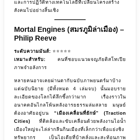
และการปฏิวัติทางเทคโนโลยีที่เปลี่ยนโครงสร้าง
สังคมไปอย่างสิ้นเชิง
Mortal Engines (สมรภูมิล่าเมือง) –
Philip Reeve
ระดับความมันส์:
⭐️⭐️⭐️⭐️⭐️
เหมาะสำหรับ:
คนที่ชอบแนวผจญภัยดิสโทเปีย
ภาพจำอลังการ
หลายคนอาจเคยผ่านตากับฉบับภาพยนตร์มาบ้าง
แต่ฉบับนิยาย (มีทั้งหมด 4 เล่มจบ) นั้นมอบราย
ละเอียดของโลกได้ลึกซึ้งกว่ามาก เรื่องราวใน
อนาคตอันไกลโพ้นหลังอารยธรรมล่มสลาย มนุษย์
ต้องอาศัยอยู่บน
“เมืองเคลื่อนที่ยักษ์” (Traction
Cities)
ที่ติดล้อและขับเคลื่อนด้วยพลังงานไอน้ำ
เมืองใหญ่จะไล่ล่ากลืนกินเมืองที่เล็กกว่าเพื่อแย่งชิง
ทรัพยากร เป็นไอเดียที่บ้าคลั่งและสะท้อนภาพ