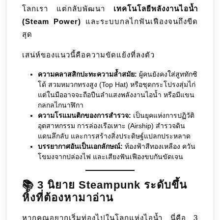
โลกเรา แต่กลับพัฒนา
เทคโนโลยีพลังงานไอน้ำ
(Steam Power)
และระบบกลไกฟันเฟืองจนถึงขีด
สุด
เสน่ห์ของแนวนี้คือความขัดแย้งที่ลงตัว
ความคลาสสิกปะทะความล้ำสมัย:
ผู้คนยังคงใส่สูททักซิ
โด้ สวมหมวกทรงสูง (Top Hat) หรือชุดกระโปรงสุ่มไก่
แต่ในมืออาจจะถือปืนลำแสงพลังงานไอน้ำ หรือมีแขน
กลกลไกนาฬิกา
ความโรแมนติกของการสำรวจ:
เป็นยุคแห่งการปฏิวัติ
อุตสาหกรรม การล่องเรือเหาะ (Airship) สำรวจดิน
แดนลึกลับ และการสร้างสิ่งประดิษฐ์แปลกประหลาด
บรรยากาศอันเป็นเอกลักษณ์:
ท้องฟ้าสีทองเหลือง ควัน
โขมงจากปล่องไฟ และเสียงฟันเฟืองขบกันขัดเจน
📚 3 นิยาย Steampunk ระดับขึ้น
หิ้งที่ต้องหามาอ่าน
หากคุณอยากเริ่มท่องไปในโลกแห่งไอน้ำ นี่คือ 3