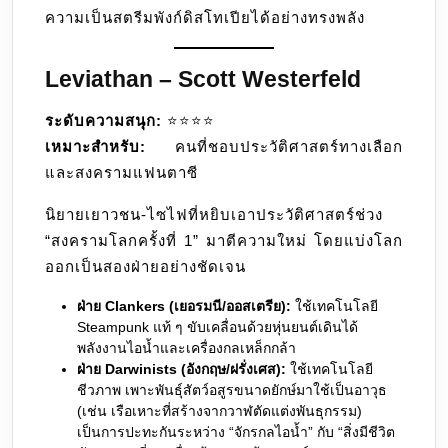
ความเป็นสตรีมพังก์ดิสโทเปียได้อย่างทรงพลัง
Leviathan – Scott Westerfeld
ระดับความสนุก:
⭐️⭐️⭐️⭐️
เหมาะสำหรับ:
คนที่ชอบประวัติศาสตร์ทางเลือก
และสงครามแฟนตาซี
นิยายเยาวชน-ไซไฟที่หยิบเอาประวัติศาสตร์ช่วง
“สงครามโลกครั้งที่ 1” มาตีความใหม่ โดยแบ่งโลก
ออกเป็นสองฝ่ายอย่างชัดเจน
ฝ่าย Clankers (เยอรมนี/ออสเตรีย):
ใช้เทคโนโลยี
Steampunk แท้ ๆ ขับเคลื่อนด้วยหุ่นยนต์เดินได้
พลังงานไอน้ำและเครื่องกลเหล็กกล้า
ฝ่าย Darwinists (อังกฤษ/ฝรั่งเศส):
ใช้เทคโนโลยี
ชีวภาพ เพาะพันธุ์สัตว์อสูรขนาดยักษ์มาใช้เป็นอาวุธ
(เช่น เรือเหาะที่สร้างจากวาฬตัดแต่งพันธุกรรม)
เป็นการปะทะกันระหว่าง “จักรกลไอน้ำ” กับ “สิ่งมีชีวิต