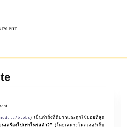
T’S PITT
te
ment
|
) เป็นคำสั่งที่ดีมากและถูกใช้บ่อยที่สุด
models/blobs
สก์
ี่บนเครื่องไปเท่าไหร่แล้ว?”
(โดยเฉพาะโฟลเดอร์เก็บ