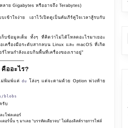
บหลาย Gigabytes หรืออาจถึง Terabytes)
ข้าใจง่าย เอาไว้เปิดดูเป็นคัมภีร์คู่ใจเวลาสู้รบกับ
ดเก็บข้อมูลเต็ม ทั้งๆ ที่คิดว่าไม่ได้โหลดอะไรมาเยอะ
คือเครื่องมือระดับสากลบน Linux และ macOS ที่เกิด
์ไหนกำลังแอบกินพื้นที่เครื่องของเราอยู่”
คืออะไร?
ม่พิมพ์แค่
โล่งๆ แต่จะตามด้วย Option พ่วงท้าย
du
s/blobs
ครับ
์และโฟลเดอร์
อร์นั้น ๆ มาเลย “บรรทัดเดียวจบ” ไม่ต้องลิสต์รายการไฟล์