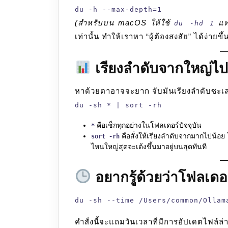
du -h --max-depth=1
(สำหรับบน macOS ให้ใช้
แท
du -hd 1
เท่านั้น ทำให้เราหา “ผู้ต้องสงสัย” ได้ง่ายขึ้
เรียงลำดับจากใหญ่ไปเล
หาด้วยตาอาจจะยาก จับมันเรียงลำดับซะเลย
du -sh * | sort -rh
คือเช็กทุกอย่างในโฟลเดอร์ปัจจุบัน
*
คือสั่งให้เรียงลำดับจากมากไปน้อย
sort -rh
ไหนใหญ่สุดจะเด้งขึ้นมาอยู่บนสุดทันที
อยากรู้ด้วยว่าโฟลเดอร
du -sh --time /Users/common/Ollam
คำสั่งนี้จะแถมวันเวลาที่มีการอัปเดตไฟล์