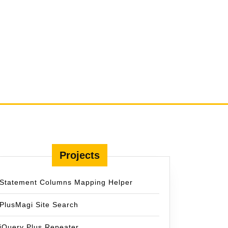
Projects
Statement Columns Mapping Helper
PlusMagi Site Search
jQuery Plus Repeater