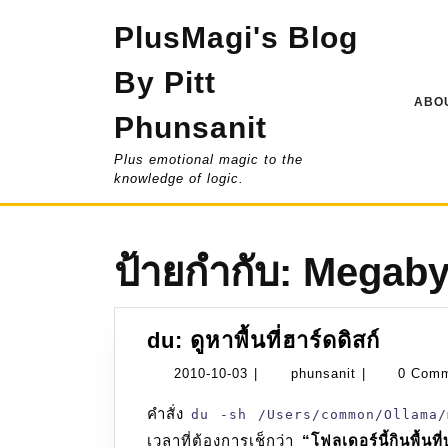
Skip
PlusMagi's Blog
to
content
By Pitt
ABOU
Phunsanit
Plus emotional magic to the
knowledge of logic.
ป้ายกำกับ:
Megaby
du:
du: ดูหาพื้นที่ฮาร์ดดิสก์
ดู
2010-
phunsanit
2010-10-03
|
phunsanit
|
0 Com
หา
10-
คำสั่ง
พื้นที่
du -sh /Users/common/Ollama/
03
ฮาร์ดดิ
เวลาที่ต้องการเช็กว่า
“โฟลเดอร์นี้กินพื้นท