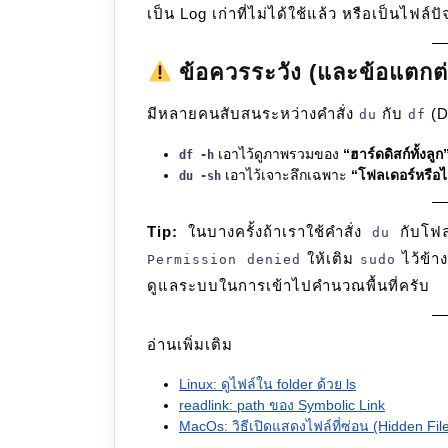
เป็น Log เก่าที่ไม่ได้ใช้แล้ว หรือเป็นไฟล์ปั
ข้อควรระวัง (และข้อแตกต
มีหลายคนสับสนระหว่างคำสั่ง
กับ
(D
du
df
เอาไว้ดูภาพรวมของ
“ฮาร์ดดิสก์ทั้งลูก
df -h
เอาไว้เจาะลึกเฉพาะ
“โฟลเดอร์หรือไ
du -sh
Tip:
ในบางครั้งถ้าเราใช้คำสั่ง
กับโฟล
du
ให้เติม
ไว้ข้า
Permission denied
sudo
ดูแลระบบในการเข้าไปคำนวณพื้นที่ครับ
อ่านเพิ่มเติม
Linux: ดูไฟล์ใน folder ด้วย ls
readlink: path ของ Symbolic Link
MacOs: วิธีเปิดแสดงไฟล์ที่ซ่อน (Hidden Fil