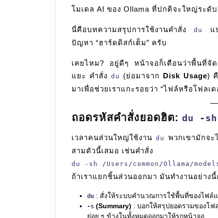
โมเดล AI ของ Ollama ที่ปกติจะใหญ่ระดั
นี่คือบทความสรุปการใช้งานคำสั่ง
แบบเ
du
ปัญหา “ฮาร์ดดิสก์เต็ม” ครับ
เคยไหม? อยู่ดีๆ หน้าจอก็เตือนว่าพื้นที่จั
แยะ คำสั่ง
(ย่อมาจาก
Disk Usage
) 
du
มาเพื่อช่วยเราแกะรอยว่า “ไฟล์หรือโฟลเดอร
ถอดรหัสคำสั่งยอดฮิต:
du -sh
เวลาคนส่วนใหญ่ใช้งาน
พวกเขามักจะไ
du
สามตัวนี้เสมอ เช่นคำสั่ง
du -sh /Users/common/Ollama/model
ถ้าเราแยกชิ้นส่วนออกมา มันทำงานอย่างนี้
: สั่งให้ระบบคำนวณการใช้พื้นที่ของไฟล
du
(Summary)
: บอกให้สรุปยอดรวมของโฟลเด
-s
ย่อย ๆ ข้างในทั้งหมดออกมาให้รกหน้าจอ