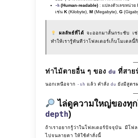
(Human-readable)
: แปลงตัวเลขหน่วย By
-h
เช่น
K
(Kilobyte),
M
(Megabyte),
G
(Gigaby
ผลลัพธ์ที่ได้
จะออกมาสั้นกระชับ เ
ทำให้เรารู้ทันทีว่าโฟลเดอร์เก็บโมเดลนี้ก
ท่าไม้ตายอื่น ๆ ของ
ที่สายน
du
นอกเหนือจาก
แล้ว คำสั่ง
ยังมีสูตรผ
-sh
du
ไล่ดูความใหญ่ของทุก
)
depth
ถ้าเราอยากรู้ว่าในโฟลเดอร์ปัจจุบัน มีโฟล
ไปจนลายตา ให้ใช้คำสั่งนี้