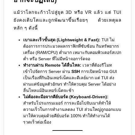
แม้ว่าโลกจะก้าวไปสู่ยุค 3D หรือ VR แล้ว แต่ TUI
ยังคงเติบโตและถูกพัฒนาขึ้นเรื่อยๆ ด้วยเหตุผล
หลัก ๆ ดังนี้
เบาและเร็วขั้นสุด (Lightweight & Fast):
TUI ไม่
ต้องการการประมวลผลกราฟิกที่ซับซ้อน กินทรัพยากร
เครื่อง (RAM/CPU) ต่ำมาก เหมาะกับคอมพิวเตอร์สเปก
ต่ำ หรือ Server ที่ไม่มีหน้าจอการ์ดจอ
ทำงานผ่าน Remote ได้ลื่นไหล:
เวลาที่ต้องรีโมท
เข้าไปจัดการ Server ผ่าน
SSH
การเปิดหน้าจอ GUI
เป็นเรื่องที่กินอินเทอร์เน็ตและดีเลย์มาก แต่ TUI ส่ง
ผ่านแค่ข้อมูลตัวอักษร ทำให้ควบคุม Server ได้อย่าง
ลื่นไหลแม้อินเทอร์เน็ตจะช้า
ไม่ต้องละมือจากคีย์บอร์ด (Keyboard-Driven):
สำหรับโปรแกรมเมอร์ การละมือไปจับเมาส์ทำให้
ความเร็วในการทำงานลดลง TUI ส่วนใหญ่ถูกออกแบบ
มาให้ควบคุมด้วยคีย์บอร์ด 100% ทำให้ทำงานได้
รวดเร็วต่อเนื่อง