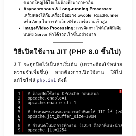
ขนาดใหญ่ได้โดยไม่ต้องพึ่งพาภาษาอื่น
Asynchronous & Long-running Processes:
เสริมพลังให้กับเครื่องมืออย่าง Swoole, RoadRunner
หรือ Amp ในการทำเว็บเซิร์ฟเวอร์ความเร็วสูง
Image/Video Processing:
การจัดการไฟล์มัลติมีเดีย
บนฝั่ง Server ทำได้รวดเร็วขึ้นอย่างมาก
วิธีเปิดใช้งาน JIT (PHP 8.0 ขึ้นไป)
JIT จะถูกปิดไว้เป็นค่าเริ่มต้น (เพราะต้องใช้หน่วย
ความจำเพิ่มขึ้น) หากต้องการเปิดใช้งาน ให้ไป
แก้ไขไฟล์
ดังนี้
php.ini
?
1
# ต้องเปิดใช้งาน OPcache ก่อนเสมอ
2
opcache.enable=1
3
opcache.enable_cli=1
4
5
# กำหนดขนาดหน่วยความจำที่จะให้ JIT ใช้ (เช่น 10
6
opcache.jit_buffer_size=100M
7
8
# กำหนดโหมดการทำงาน (1254 คือค่าที่แนะนำสำหรับ
9
opcache.jit=1254