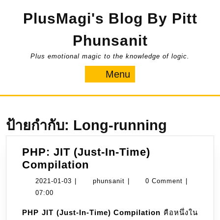
Skip
PlusMagi's Blog By Pitt
to
content
Phunsanit
Plus emotional magic to the knowledge of logic.
Menu
Menu
ป้ายกำกับ:
Long-running
PHP: JIT (Just-In-Time)
PHP:
Compilation
JIT
2021-
phunsanit
2021-01-03
|
phunsanit
|
0 Comment
|
(Just-
01-
07:00
In-
03
PHP JIT (Just-In-Time) Compilation
คือหนึ่งใน
Time)