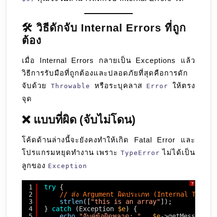
🛠️ วิธีดักจับ Internal Errors ที่ถูก
ต้อง
เมื่อ Internal Errors กลายเป็น Exceptions แล้ว
วิธีการรับมือที่ถูกต้องและปลอดภัยที่สุดคือการดัก
จับด้วย
หรือระบุคลาส
ให้ตรง
Throwable
Error
จุด
❌ แบบที่ผิด (จับไม่โดน)
โค้ดด้านล่างนี้จะยังคงทำให้เกิด Fatal Error และ
โปรแกรมหยุดทำงาน เพราะ
ไม่ได้เป็น
TypeError
ลูกของ
Exception
?
1
try
{
2
// ส่ง Argument ผิดประเภท (Internal TypeEr
3
strlen
([
"this is an array"
]); 
4
} 
catch
(Exception 
$e
) {
5
echo
"จับคู่ข้อผิดพลาด: "
. 
$e
->getMessage()