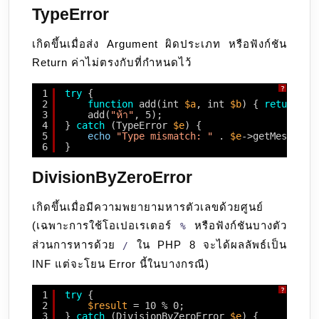
TypeError
เกิดขึ้นเมื่อส่ง Argument ผิดประเภท หรือฟังก์ชัน
Return ค่าไม่ตรงกับที่กำหนดไว้
?
1
try
{
2
function
add(int 
$a
, int 
$b
) { 
return
$a
3
add(
"ห้า"
, 5);
4
} 
catch
(TypeError 
$e
) {
5
echo
"Type mismatch: "
. 
$e
->getMessage(
6
}
DivisionByZeroError
เกิดขึ้นเมื่อมีความพยายามหารตัวเลขด้วยศูนย์
(เฉพาะการใช้โอเปอเรเตอร์
หรือฟังก์ชันบางตัว
%
ส่วนการหารด้วย
ใน PHP 8 จะได้ผลลัพธ์เป็น
/
INF แต่จะโยน Error นี้ในบางกรณี)
?
1
try
{
2
$result
= 10 % 0;
3
} 
catch
(DivisionByZeroError 
$e
) {