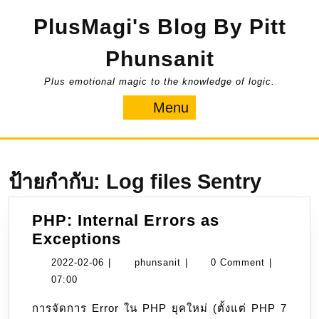
Skip
PlusMagi's Blog By Pitt
to
content
Phunsanit
Plus emotional magic to the knowledge of logic.
Menu
Menu
ป้ายกำกับ:
Log files Sentry
PHP: Internal Errors as
PHP:
Exceptions
Internal
2022-
phunsanit
2022-02-06
|
phunsanit
|
0 Comment
|
Errors
02-
07:00
as
06
การจัดการ Error ใน PHP ยุคใหม่ (ตั้งแต่ PHP 7
Exceptions