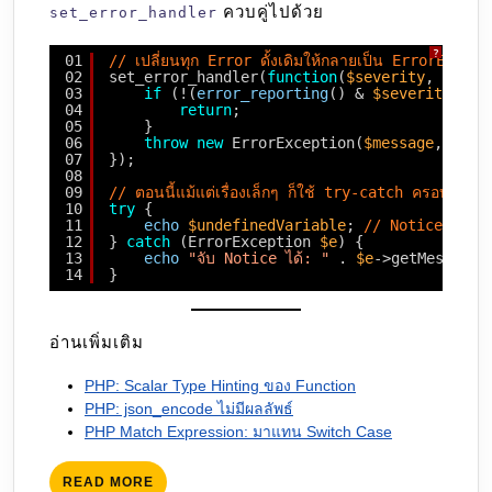
ควบคู่ไปด้วย
set_error_handler
?
01
// เปลี่ยนทุก Error ดั้งเดิมให้กลายเป็น ErrorExcep
02
set_error_handler(
function
(
$severity
, 
$mess
03
if
(!(
error_reporting
() & 
$severity
)) {
04
return
;
05
}
06
throw
new
ErrorException(
$message
, 0, 
$
07
});
08
09
// ตอนนี้แม้แต่เรื่องเล็กๆ ก็ใช้ try-catch ครอบได้แล้
10
try
{
11
echo
$undefinedVariable
; 
// Notice ดั้งเด
12
} 
catch
(ErrorException 
$e
) {
13
echo
"จับ Notice ได้: "
. 
$e
->getMessage(
14
}
อ่านเพิ่มเติม
PHP: Scalar Type Hinting ของ Function
PHP: json_encode ไม่มีผลลัพธ์
PHP Match Expression: มาแทน Switch Case
READ
READ MORE