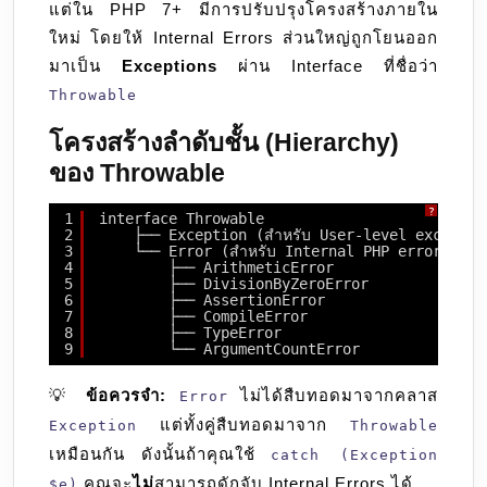
แต่ใน PHP 7+ มีการปรับปรุงโครงสร้างภายใน
ใหม่ โดยให้ Internal Errors ส่วนใหญ่ถูกโยนออก
มาเป็น
Exceptions
ผ่าน Interface ที่ชื่อว่า
Throwable
โครงสร้างลำดับชั้น (Hierarchy)
ของ Throwable
?
1
interface Throwable
2
├── Exception (สำหรับ User-level exception
3
└── Error (สำหรับ Internal PHP errors)
4
├── ArithmeticError
5
├── DivisionByZeroError
6
├── AssertionError
7
├── CompileError
8
├── TypeError
9
└── ArgumentCountError
💡
ข้อควรจำ:
ไม่ได้สืบทอดมาจากคลาส
Error
แต่ทั้งคู่สืบทอดมาจาก
Exception
Throwable
เหมือนกัน ดังนั้นถ้าคุณใช้
catch (Exception
คุณจะ
ไม่
สามารถดักจับ Internal Errors ได้
$e)