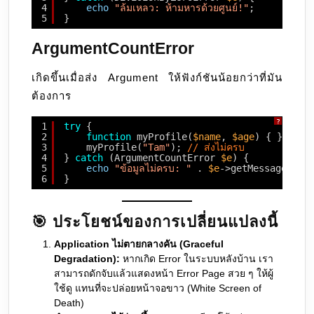
4
echo
"ล้มเหลว: ห้ามหารด้วยศูนย์!"
;
5
}
ArgumentCountError
เกิดขึ้นเมื่อส่ง Argument ให้ฟังก์ชันน้อยกว่าที่มัน
ต้องการ
?
1
try
{
2
function
myProfile(
$name
, 
$age
) { }
3
myProfile(
"Tam"
); 
// ส่งไม่ครบ
4
} 
catch
(ArgumentCountError 
$e
) {
5
echo
"ข้อมูลไม่ครบ: "
. 
$e
->getMessage();
6
}
🎯 ประโยชน์ของการเปลี่ยนแปลงนี้
Application ไม่ตายกลางคัน (Graceful
Degradation):
หากเกิด Error ในระบบหลังบ้าน เรา
สามารถดักจับแล้วแสดงหน้า Error Page สวย ๆ ให้ผู้
ใช้ดู แทนที่จะปล่อยหน้าจอขาว (White Screen of
Death)