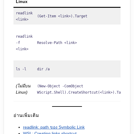
Linux
readlink
(Get-Item <link>).Target
<link>
readlink
-f
Resolve-Path <link>
<link>
ls -l
dir /a
(ไม่มีบน
(New-Object -ComObject
Linux)
WScript.Shell).CreateShortcut(<link>).TargetPa
อ่านเพิ่มเติม
readlink: path ของ Symbolic Link
WSL: Creating links shortcut