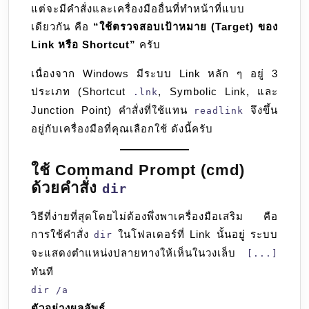
แต่จะมีคำสั่งและเครื่องมืออื่นที่ทำหน้าที่แบบ
ของ
เดียวกัน คือ
“ใช้ตรวจสอบเป้าหมาย (Target) ของ
Link
Link หรือ Shortcut”
ครับ
หรือ
Shortcut
เนื่องจาก Windows มีระบบ Link หลัก ๆ อยู่ 3
ประเภท (Shortcut
, Symbolic Link, และ
.lnk
Junction Point) คำสั่งที่ใช้แทน
จึงขึ้น
readlink
อยู่กับเครื่องมือที่คุณเลือกใช้ ดังนี้ครับ
ใช้ Command Prompt (cmd)
ด้วยคำสั่ง
dir
วิธีที่ง่ายที่สุดโดยไม่ต้องพึ่งพาเครื่องมือเสริม คือ
การใช้คำสั่ง
ในโฟลเดอร์ที่ Link นั้นอยู่ ระบบ
dir
จะแสดงตำแหน่งปลายทางให้เห็นในวงเล็บ
[...]
ทันที
dir /a
ตัวอย่างผลลัพธ์