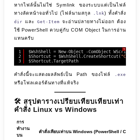
หากไฟล์นั้นไม่ใช่ Symlink ของระบบแต่เป็นไฟล์
ทางลัดหน้าจอทั่วไป (ไฟล์นามสกุล
) ทั้งคำสั่ง
.lnk
และ
จะอ่านปลายทางไม่ออก ต้อง
dir
Get-Item
ใช้ PowerShell ควบคู่กับ COM Object ในการอ่าน
แทนครับ
?
1
$WshShell = New-Object -ComObject WScript.Sh
2
$Shortcut = $WshShell.CreateShortcut(
"C:\Use
3
$Shortcut.TargetPath
คำสั่งนี้จะแสดงผลลัพธ์เป็น Path ของไฟล์
.exe
หรือโฟลเดอร์ต้นทางที่แท้จริง
🛠️ สรุปตารางเปรียบเทียบเทียบเท่า
คำสั่ง Linux vs Windows
การ
ทำงาน
คำสั่งเทียบเท่าบน Windows (PowerShell / CMD)
บน