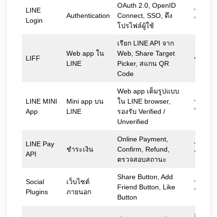
OAuth 2.0, OpenID
LINE
พร้อม
Authentication
Connect, SSO, ดึง
Login
ใช้งาน
โปรไฟล์ผู้ใช้
เรียก LINE API จาก
Web app ใน
Web, Share Target
LIFF
v2.27.3
LINE
Picker, สแกน QR
Code
Web app เต็มรูปแบบ
LINE MINI
Mini app บน
ใน LINE browser,
พร้อม
App
LINE
รองรับ Verified /
ใช้งาน
Unverified
Online Payment,
LINE Pay
พร้อม
ชำระเงิน
Confirm, Refund,
API
ใช้งาน
ตรวจสอบสถานะ
Share Button, Add
Social
เว็บไซต์
พร้อม
Friend Button, Like
Plugins
ภายนอก
ใช้งาน
Button
ยกเลิก