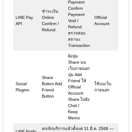
Payment
Confirm
ชำระเงิน
Payment
LINE Pay
Online
Official
Void /
API
Confirm /
Account
Refund
Refund
ตรวจสอบ
สถานะ
Transaction
ฝังปุ่ม
Share บน
เว็บภายนอก
ปุ่ม Add
Share
Friend ให้
Social
Button Add
ใช้บนเว็บ
Official
Plugins
Friend
ภายนอก
Account
Button
Share ไปยัง
Chat /
Keep
Memo
ยกเลิกบริการแล้วตั้งแต่ 31 มี.ค. 2568 —
LINE Notify