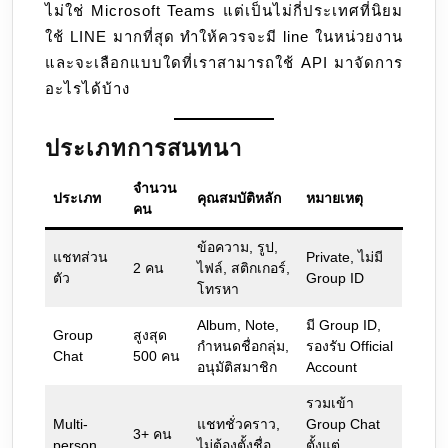
ไม่ใช่ Microsoft Teams แต่เป็นไม่กี่ประเทศที่นิยม
บ้าง
ใช้ LINE มากที่สุด ทำให้ควรจะมี line ในหน่วยงาน
และจะเลือกแบบใดที่เราสามารถใช้ API มาจัดการ
อะไรได้บ้าง
ประเภทการสนทนา
จำนวน
ประเภท
คุณสมบัติหลัก
หมายเหตุ
คน
ข้อความ, รูป,
แชทส่วน
Private, ไม่มี
2 คน
ไฟล์, สติกเกอร์,
ตัว
Group ID
โทรหา
Album, Note,
มี Group ID,
Group
สูงสุด
กำหนดชื่อกลุ่ม,
รองรับ Official
Chat
500 คน
อนุมัติสมาชิก
Account
รวมเข้า
Multi-
แชทชั่วคราว,
Group Chat
3+ คน
person
ไม่ต้องตั้งชื่อ
ตั้งแต่