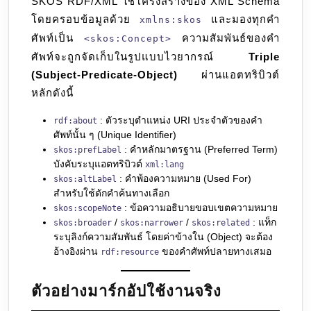
SKOS RDF/XML ใช้โครงสร้างของ XML Schema
โดยครอบข้อมูลด้วย
และมองทุกคำ
xmlns:skos
ศัพท์เป็น
ความสัมพันธ์ของคำ
<skos:Concept>
ศัพท์จะถูกจัดเก็บในรูปแบบไวยากรณ์
Triple
(Subject-Predicate-Object)
ผ่านแอตทริบิวต์
หลักดังนี้
: ตัวระบุตำแหน่ง URI ประจำตัวของคำ
rdf:about
ศัพท์นั้น ๆ (Unique Identifier)
: คำหลักมาตรฐาน (Preferred Term)
skos:prefLabel
บังคับระบุแอตทริบิวต์
xml:lang
: คำพ้องความหมาย (Used For)
skos:altLabel
สำหรับใช้ดักคำค้นทางเลือก
: ข้อความอธิบายขอบเขตความหมาย
skos:scopeNote
/
/
: แท็ก
skos:broader
skos:narrower
skos:related
ระบุลิงก์ความสัมพันธ์ โดยค่าข้างใน (Object) จะต้อง
อ้างอิงผ่าน
ของคำศัพท์ปลายทางเสมอ
rdf:resource
ตัวอย่างมาร์กอัปใช้งานจริง