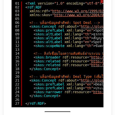
?
01
<?
xml
version
=
"1.0"
encoding
=
"utf-8"
?>
02
<
rdf:RDF
03
xmlns:rdf
=
"
http://www.w3.org/1999/02/22-r
04
xmlns:skos
=
"
http://www.w3.org/2004/02/sko
05
06
<!-- บล็อกข้อมูลคำศัพท์: Spot Deal -->
07
<
skos:Concept
rdf:about
=
"
http://plusmagi.
08
<
skos:prefLabel
xml:lang
=
"en"
>Spot Deal
09
<
skos:altLabel
xml:lang
=
"th"
>ธุรกรรมซื้อขา
10
<
skos:altLabel
xml:lang
=
"th"
>สัญญารายครั้
11
<
skos:altLabel
xml:lang
=
"en"
>Spot Contr
12
<
skos:scopeNote
xml:lang
=
"th"
>ข้อตกลงในก
13
14
<!-- ลิงก์เชื่อมโยงความสัมพันธ์ผ่านระบบ URI --
15
<
skos:broader
rdf:resource
=
"
http://plus
16
<
skos:related
rdf:resource
=
"
http://plus
17
<
skos:related
rdf:resource
=
"
http://plus
18
</
skos:Concept
>
19
20
<!-- บล็อกข้อมูลคำศัพท์: Deal Type (เพื่อใช้เป็
21
<
skos:Concept
rdf:about
=
"
http://plusmagi.
22
<
skos:prefLabel
xml:lang
=
"en"
>Deal Type
23
<
skos:prefLabel
xml:lang
=
"th"
>ประเภทดีล<
24
<
skos:narrower
rdf:resource
=
"
http://plu
25
</
skos:Concept
>
26
27
</
rdf:RDF
>