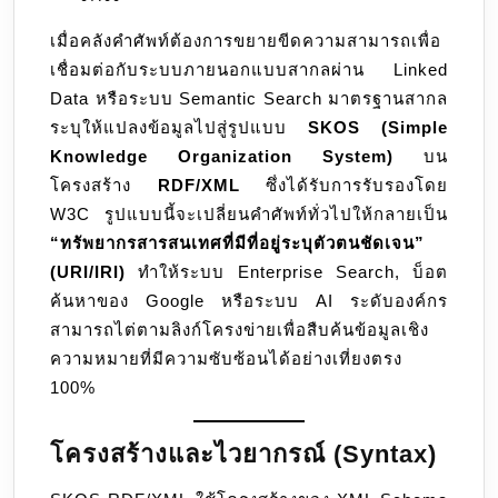
SKOS
28
เมื่อคลังคำศัพท์ต้องการขยายขีดความสามารถเพื่อ
RDF/XML
เชื่อมต่อกับระบบภายนอกแบบสากลผ่าน Linked
Format
Data หรือระบบ Semantic Search มาตรฐานสากล
สถาปัตยกรรม
ระบุให้แปลงข้อมูลไปสู่รูปแบบ
SKOS (Simple
Semantic
Knowledge Organization System)
บน
Web
โครงสร้าง
RDF/XML
ซึ่งได้รับการรับรองโดย
สากล
W3C รูปแบบนี้จะเปลี่ยนคำศัพท์ทั่วไปให้กลายเป็น
สำหรับ
“ทรัพยากรสารสนเทศที่มีที่อยู่ระบุตัวตนชัดเจน”
ระบบ
(URI/IRI)
ทำให้ระบบ Enterprise Search, บ็อต
ฐาน
ค้นหาของ Google หรือระบบ AI ระดับองค์กร
ข้อมูล
สามารถไต่ตามลิงก์โครงข่ายเพื่อสืบค้นข้อมูลเชิง
ความ
ความหมายที่มีความซับซ้อนได้อย่างเที่ยงตรง
รู้
100%
ชั้น
สูง
โครงสร้างและไวยากรณ์ (Syntax)