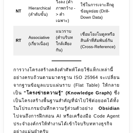
วิ่งลง (คำ
ใช้ในการเจาะลึกดู
Hierarchical
ภาพกว้าง -
NT
ข้อมูลย่อย (Drill-
(ลำดับขั้น)
> คำ
Down Data)
เฉพาะ)
แนวราบ
เชื่อมโยงโมดูลหรือ
Associative
(คำบริบท
RT
สินค้าที่สัมพันธ์กัน
(เกี่ยวเนื่อง)
ใกล้เคียง
(Cross-Reference)
กัน)
การวางโครงสร้างคลังคำศัพท์โดยใช้แท็กเหล่านี้
อย่างครบถ้วนตามมาตรฐาน ISO 25964 จะเปลี่ยน
จากฐานข้อมูลแบบแผ่นราบ (Flat Table) ให้กลาย
เป็น
“โครงข่ายความรู้” (Knowledge Graph)
ซึ่ง
เป็นโครงสร้างพื้นฐานสำคัญที่นำไปใช้ต่อยอดได้ทั้ง
ในโปรแกรมบันทึกความรู้ส่วนตัวอย่าง
Obsidian
ไปจนถึงการฝึกสอน AI หรือเครื่องมือ Code Agent
ประจำองค์กรให้ทำงานได้เข้าใจบริบททางธุรกิจ
อย่างแม่นยำครับ