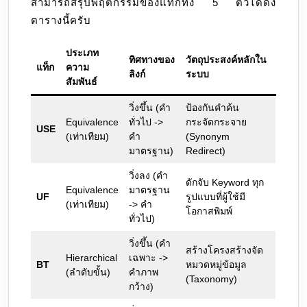
สามารถสรุปพฤติกรรมของแท็กทั้ง 5 ตัวได้ดัง
ตารางนี้ครับ
ประเภท
ทิศทางของ
วัตถุประสงค์หลักใน
แท็ก
ความ
ลิงก์
ระบบ
สัมพันธ์
วิ่งขึ้น (คำ
ป้องกันคำค้น
Equivalence
ทั่วไป ->
กระจัดกระจาย
USE
(เท่าเทียม)
คำ
(Synonym
มาตรฐาน)
Redirect)
วิ่งลง (คำ
ดักจับ Keyword ทุก
Equivalence
มาตรฐาน
UF
รูปแบบที่ผู้ใช้มี
(เท่าเทียม)
-> คำ
โอกาสพิมพ์
ทั่วไป)
วิ่งขึ้น (คำ
สร้างโครงสร้างจัด
Hierarchical
เฉพาะ ->
BT
หมวดหมู่ข้อมูล
(ลำดับขั้น)
คำภาพ
(Taxonomy)
กว้าง)