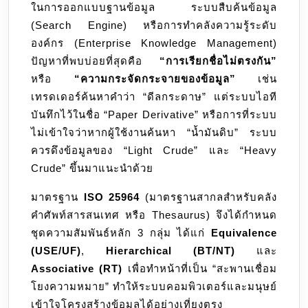
ในการออกแบบฐานข้อมูล ระบบสืบค้นข้อมูล
จัด
(Search Engine) หรือการทำคลังความรู้ระดับ
ระเบียบ
องค์กร (Enterprise Knowledge Management)
ความ
ปัญหาที่พบบ่อยที่สุดคือ
“การเรียกชื่อไม่ตรงกัน”
รู้
หรือ
“ความกระจัดกระจายของข้อมูล”
เช่น
(Thesaurus
เทรดเดอร์ค้นหาคำว่า “ดีลกระดาษ” แต่ระบบไอที
Relations)
บันทึกไว้ในชื่อ “Paper Derivative” หรือการที่ระบบ
ไม่เข้าใจว่าหากผู้ใช้งานค้นหา “น้ำมันดิบ” ระบบ
ควรดึงข้อมูลของ “Light Crude” และ “Heavy
Crude” ขึ้นมาแนะนำด้วย
มาตรฐาน
ISO 25964
(มาตรฐานสากลสำหรับคลัง
คำศัพท์สารสนเทศ หรือ Thesaurus) จึงได้กำหนด
ชุดความสัมพันธ์หลัก 3 กลุ่ม ได้แก่
Equivalence
(USE/UF)
,
Hierarchical (BT/NT)
และ
Associative (RT)
เพื่อทำหน้าที่เป็น “สะพานเชื่อม
โยงความหมาย” ทำให้ระบบคอมพิวเตอร์และมนุษย์
เข้าใจโครงสร้างข้อมูลได้อย่างเที่ยงตรง