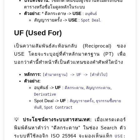
บริบทใช้งาน:
ใช้ดักคำค้นของผู้ใช้งานที่ไม่ตรงกับชื่อ
ตารางหรือชื่อโมดูลหลักในระบบ
ตัวอย่าง:
* ดีลกระดาษ ->
USE
:
อนุพันธ์
สัญญารายครั้ง ->
USE
:
Spot Deal
UF (Used For)
เป็นความสัมพันธ์สะท้อนกลับ (Reciprocal) ของ
USE โดยจะระบุอยู่ที่คำหลักมาตรฐาน (PT) เพื่อ
บอกว่าคำนี้ทำหน้าที่เป็นตัวแทนของคำศัพท์ใดบ้าง
หลักการ:
[คำมาตรฐาน] -> UF -> [คำทั่วไป]
ตัวอย่าง:
อนุพันธ์ ->
UF
:
,
,
ดีลกระดาษ
สัญญากระดาษ
Derivative
Spot Deal ->
UF
:
,
สัญญารายครั้ง
ธุรกรรมซื้อขาย
,
ทันที
Spot Contract
💡
ประโยชน์ทางระบบสารสนเทศ:
เมื่อเทรดเดอร์
พิมพ์ค้นหาคำว่า “ดีลกระดาษ” ในช่อง Search ตัว
ระบบที่ใช้ลอจิก ISO 25964 จะมองเห็นแท็ก
USE: