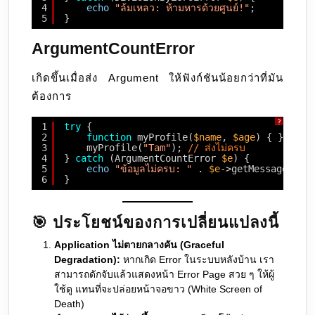
4
echo
"ล้มเหลว: ห้ามหารด้วยศูนย์!"
;
5
}
ArgumentCountError
เกิดขึ้นเมื่อส่ง Argument ให้ฟังก์ชันน้อยกว่าที่มัน
ต้องการ
?
1
try
{
2
function
myProfile(
$name
, 
$age
) { }
3
myProfile(
"Tam"
); 
// ส่งไม่ครบ
4
} 
catch
(ArgumentCountError 
$e
) {
5
echo
"ข้อมูลไม่ครบ: "
. 
$e
->getMessage();
6
}
🎯 ประโยชน์ของการเปลี่ยนแปลงนี้
Application ไม่ตายกลางคัน (Graceful
Degradation):
หากเกิด Error ในระบบหลังบ้าน เรา
สามารถดักจับแล้วแสดงหน้า Error Page สวย ๆ ให้ผู้
ใช้ดู แทนที่จะปล่อยหน้าจอขาว (White Screen of
Death)