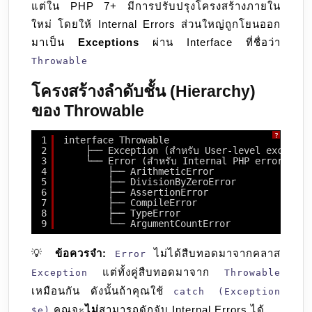
แต่ใน PHP 7+ มีการปรับปรุงโครงสร้างภายใน
ใหม่ โดยให้ Internal Errors ส่วนใหญ่ถูกโยนออก
มาเป็น
Exceptions
ผ่าน Interface ที่ชื่อว่า
Throwable
โครงสร้างลำดับชั้น (Hierarchy)
ของ Throwable
?
1
interface Throwable
2
├── Exception (สำหรับ User-level exception
3
└── Error (สำหรับ Internal PHP errors)
4
├── ArithmeticError
5
├── DivisionByZeroError
6
├── AssertionError
7
├── CompileError
8
├── TypeError
9
└── ArgumentCountError
💡
ข้อควรจำ:
ไม่ได้สืบทอดมาจากคลาส
Error
แต่ทั้งคู่สืบทอดมาจาก
Exception
Throwable
เหมือนกัน ดังนั้นถ้าคุณใช้
catch (Exception
คุณจะ
ไม่
สามารถดักจับ Internal Errors ได้
$e)