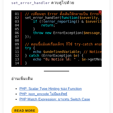
ควบคู่ไปด้วย
set_error_handler
?
01
// เปลี่ยนทุก Error ดั้งเดิมให้กลายเป็น ErrorExcep
02
set_error_handler(
function
(
$severity
, 
$mess
03
if
(!(
error_reporting
() & 
$severity
)) {
04
return
;
05
}
06
throw
new
ErrorException(
$message
, 0, 
$
07
});
08
09
// ตอนนี้แม้แต่เรื่องเล็กๆ ก็ใช้ try-catch ครอบได้แล้
10
try
{
11
echo
$undefinedVariable
; 
// Notice ดั้งเด
12
} 
catch
(ErrorException 
$e
) {
13
echo
"จับ Notice ได้: "
. 
$e
->getMessage(
14
}
อ่านเพิ่มเติม
PHP: Scalar Type Hinting ของ Function
PHP: json_encode ไม่มีผลลัพธ์
PHP Match Expression: มาแทน Switch Case
READ
READ MORE