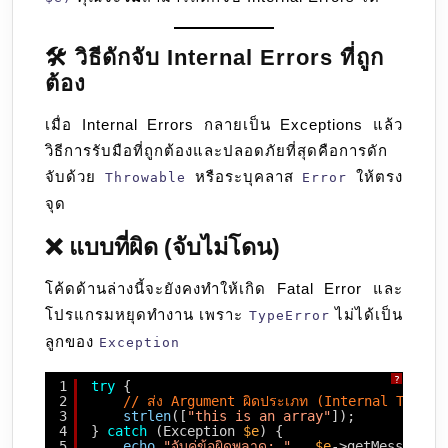
🛠️ วิธีดักจับ Internal Errors ที่ถูก
ต้อง
เมื่อ Internal Errors กลายเป็น Exceptions แล้ว
วิธีการรับมือที่ถูกต้องและปลอดภัยที่สุดคือการดัก
จับด้วย
หรือระบุคลาส
ให้ตรง
Throwable
Error
จุด
❌ แบบที่ผิด (จับไม่โดน)
โค้ดด้านล่างนี้จะยังคงทำให้เกิด Fatal Error และ
โปรแกรมหยุดทำงาน เพราะ
ไม่ได้เป็น
TypeError
ลูกของ
Exception
?
1
try
{
2
// ส่ง Argument ผิดประเภท (Internal TypeEr
3
strlen
([
"this is an array"
]); 
4
} 
catch
(Exception 
$e
) {
5
echo
"จับคู่ข้อผิดพลาด: "
. 
$e
->getMessage()