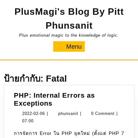
Skip
PlusMagi's Blog By Pitt
to
content
Phunsanit
Plus emotional magic to the knowledge of logic.
Menu
Menu
ป้ายกำกับ:
Fatal
PHP: Internal Errors as
PHP:
Exceptions
Internal
2022-
phunsanit
2022-02-06
|
phunsanit
|
0 Comment
|
Errors
02-
07:00
as
06
การจัดการ Error ใน PHP ยุคใหม่ (ตั้งแต่ PHP 7
Exceptions