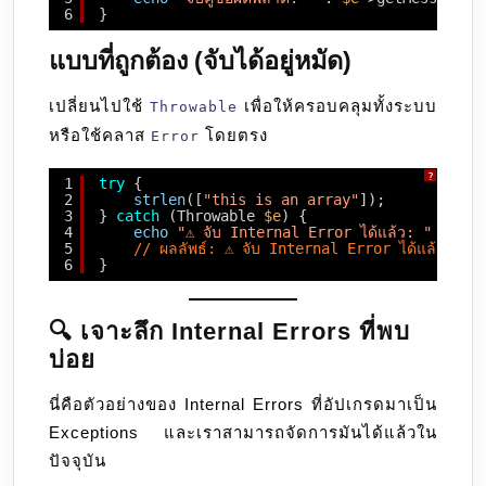
6
}
แบบที่ถูกต้อง (จับได้อยู่หมัด)
เปลี่ยนไปใช้
เพื่อให้ครอบคลุมทั้งระบบ
Throwable
หรือใช้คลาส
โดยตรง
Error
?
1
try
{
2
strlen
([
"this is an array"
]); 
3
} 
catch
(Throwable 
$e
) {
4
echo
"⚠️ จับ Internal Error ได้แล้ว: "
. 
$e
-
5
// ผลลัพธ์: ⚠️ จับ Internal Error ได้แล้ว:
6
}
🔍 เจาะลึก Internal Errors ที่พบ
บ่อย
นี่คือตัวอย่างของ Internal Errors ที่อัปเกรดมาเป็น
Exceptions และเราสามารถจัดการมันได้แล้วใน
ปัจจุบัน