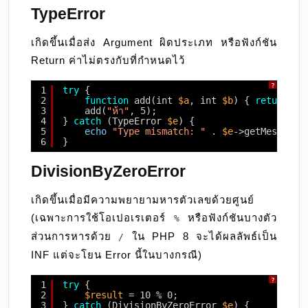
TypeError
เกิดขึ้นเมื่อส่ง Argument ผิดประเภท หรือฟังก์ชัน
Return ค่าไม่ตรงกับที่กำหนดไว้
?
1
try
{
2
function
add(int 
$a
, int 
$b
) { 
return
$a
3
add(
"ห้า"
, 5);
4
} 
catch
(TypeError 
$e
) {
5
echo
"Type mismatch: "
. 
$e
->getMessage(
6
}
DivisionByZeroError
เกิดขึ้นเมื่อมีความพยายามหารตัวเลขด้วยศูนย์
(เฉพาะการใช้โอเปอเรเตอร์
หรือฟังก์ชันบางตัว
%
ส่วนการหารด้วย
ใน PHP 8 จะได้ผลลัพธ์เป็น
/
INF แต่จะโยน Error นี้ในบางกรณี)
?
1
try
{
2
$result
= 10 % 0;
3
} 
catch
(DivisionByZeroError 
$e
) {