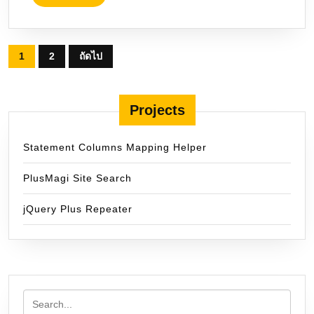
MORE
Posts
1
2
ถัดไป
pagination
Projects
Statement Columns Mapping Helper
PlusMagi Site Search
jQuery Plus Repeater