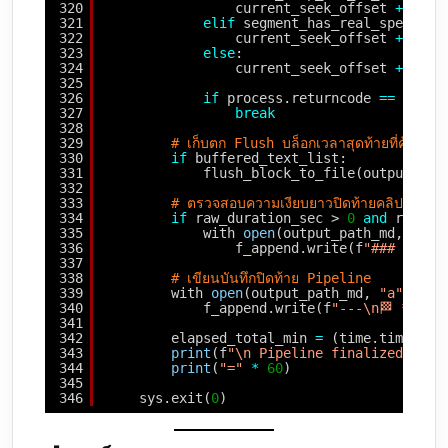
320
current_seek_offset 
+
=
30
321
elif
segment_has_real_speech 
a
322
current_seek_offset 
+
=
int
323
else
:
324
current_seek_offset 
+
=
60
325
326
if
process.returncode 
=
=
0
and
327
break
328
329
# เก็บตก Flush บล็อกเวลาสุดท้ายที่ค้างอยู
330
if
buffered_text_list:
331
flush_block_to_file(output_pat
332
333
# ตรวจสอบความเงียบยาวปิดท้ายคลิป
334
if
raw_duration_sec > 
0
and
raw_du
335
with 
open
(output_path_md, 
"a"
,
336
f_append.write(f
"### 🕒 Fi
337
338
# เขียนบันทึกปิดท้าย Pipeline
339
with 
open
(output_path_md, 
"a"
, enc
340
f_append.write(f
"---\n🏁 **Pro
341
342
elapsed_total_min 
=
(time.time() 
-
343
print
(f
"\n Pipeline finalized clea
344
print
(
"="
*
60
)
345
346
sys.exit(
0
)