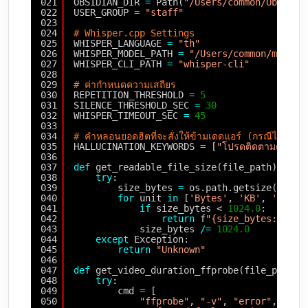
021
OBSIDIAN_DIR 
=
Path(
"/Users/common/Obsidia
022
USER_GROUP 
=
"staff"
023
024
# Whisper.cpp Settings
025
WHISPER_LANGUAGE 
=
"th"
026
WHISPER_MODEL_PATH 
=
"/Users/common/models
027
WHISPER_CLI_PATH 
=
"whisper-cli"
028
029
# ค่ากำหนดความเสถียร
030
REPETITION_THRESHOLD 
=
5
031
SILENCE_THRESHOLD_SEC 
=
30
032
WHISPER_TIMEOUT_SEC 
=
45
033
034
# คำหลอนยอดฮิตที่จะสั่งให้ข้ามเดดแอร์ (กรณีไม่ได้
035
HALLUCINATION_KEYWORDS 
=
[
"โปรดติดตามตอนต่อ
036
037
def
get_readable_file_size(file_path):
038
try
:
039
size_bytes 
=
os.path.getsize(file_
040
for
unit 
in
[
'Bytes'
, 
'KB'
, 
'MB'
, 
041
if
size_bytes < 
1024.0
:
042
return
f
"{size_bytes:.2f} 
043
size_bytes 
/
=
1024.0
044
except
Exception:
045
return
"Unknown"
046
047
def
get_video_duration_ffprobe(file_path):
048
try
:
049
cmd 
=
[
050
"ffprobe"
, 
"-v"
, 
"error"
, 
"-sh