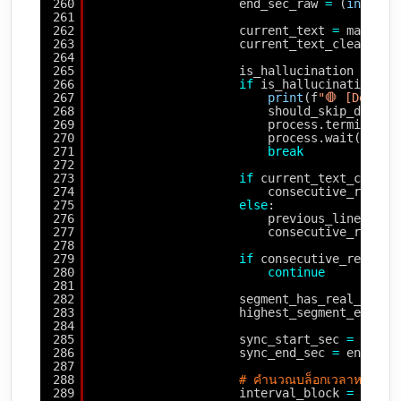
260
end_sec_raw 
=
(
int
(mat
261
262
current_text 
=
match.g
263
current_text_cleaned 
=
264
265
is_hallucination 
=
any
266
if
is_hallucination 
an
267
print
(f
"🛑 [DeadAi
268
should_skip_due_to
269
process.terminate(
270
process.wait()
271
break
272
273
if
current_text_cleane
274
consecutive_repeti
275
else
:
276
previous_line_text
277
consecutive_repeti
278
279
if
consecutive_repetit
280
continue
281
282
segment_has_real_speec
283
highest_segment_end_se
284
285
sync_start_sec 
=
start
286
sync_end_sec 
=
end_sec
287
288
# คำนวณบล็อกเวลาหลัก (กล
289
interval_block 
=
int
(s