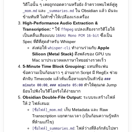
วิดีโอนั้น ๆ เคยถูกถอดความหรือยัง ถ้าตรวจพบไฟล์คู่หู
และ
ใน Obsidian แล้ว มันจะ
_mom.md
_summaries.md
ข้ามทันที ไม่ทำซ้ำให้เปลืองแรงเครื่อง
High-Performance Audio Extraction &
Transcription:
* ใช้
แปลงเสียงจากวิดีโอให้
ffmpeg
เป็นคลื่นเสียงแบบ
ซึ่งเป็น
16kHz Mono PCM 16-bit
Spec ที่ดีที่สุดสำหรับ Whisper
ส่งต่อให้
ทำงานร่วมกับ
Apple
whisper-cli
Silicon (Metal Stack)
ดึงพลังของ GPU บน
Mac มาประมวลผลภาษาไทยอย่างรวดเร็ว
5-Minute Time Block Grouping:
แทนที่จะพ่น
ข้อความเป็นก้อนยาว ๆ อ่านยาก Script มี RegEx ช่วย
ดักจับ Timecode แล้วหั่นเนื้อหาแยกเป็นหัวข้อ
###
,
ทำให้คุณกด Jump
minute 00:00
### minute 05:00
ย้อนไปฟังในวิดีโอจริงได้ง่ายมาก
Obsidian Double-File Output:
ระบบจะสร้างไฟล์
ให้ 2 ไฟล์เสมอ:
: เก็บ Metadata และ Raw
[ชื่อไฟล์]_mom.md
Transcription แยกตามเวลา (เป็นก้อนความรู้หลัก
ที่ห้ามแก้ไข)
: ไฟล์ว่างที่ลิงก์กลับไปหา
[ชื่อไฟล์]_summaries.md