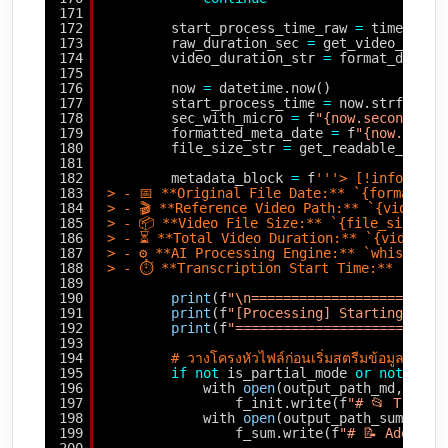
171
172
start_process_time_raw 
=
time.time
173
raw_duration_sec 
=
get_video_durat
174
video_duration_str 
=
format_durati
175
176
now 
=
datetime.now()
177
start_process_time 
=
now.strftime(
178
sec_with_micro 
=
f
"{now.second}.{n
179
formatted_meta_date 
=
f
"{now.strft
180
file_size_str 
=
get_readable_file_
181
182
metadata_block 
=
f
'''> [!info] **
183
> - 📅 **Original File Date:** `{formatted
184
> - 🎬 **Reference Video Path:** `{video_pa
185
> - 📦 **Video File Size:** `{file_size_st
186
> - ⏳ **Total Video Duration:** `{video_du
187
> - ⚙️ **AI Processing Engine:** `whisper.c
188
> - ⏱️ **Transcription Start Time:** `{sta
189
190
print
(f
"\n========================
191
print
(f
"[Processing] Starting exec
192
print
(f
"==========================
193
194
# วางโครงหัวไฟล์ก่อนเริ่มสตรีมข้อมูล
195
if
not
is_partial_mode 
or
not
outp
196
with 
open
(output_path_md, 
"w"
,
197
f_init.write(f
"# 📂 Transc
198
with 
open
(output_path_summarie
199
f_sum.write(f
"# 📝 Additio