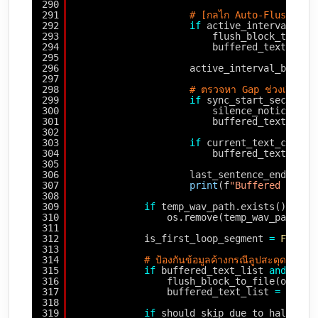
290
291
# [กลไก Auto-Flush] หากข้อ
292
if
active_interval_blo
293
flush_block_to_fil
294
buffered_text_list
295
296
active_interval_block 
297
298
# ตรวจหา Gap ช่วงเงียบภา
299
if
sync_start_sec 
-
la
300
silence_notice 
=
f
301
buffered_text_list
302
303
if
current_text_cleane
304
buffered_text_list
305
306
last_sentence_end_tota
307
print
(f
"Buffered -> [{
308
309
if
temp_wav_path.exists():
310
os.remove(temp_wav_path)
311
312
is_first_loop_segment 
=
False
313
314
# ป้องกันข้อมูลค้างกรณีลูปสะดุดขาดตอน:
315
if
buffered_text_list 
and
shou
316
flush_block_to_file(output
317
buffered_text_list 
=
[]
318
319
if
should_skip_due_to_hallucin