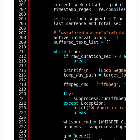
200
201
current_seek_offset 
=
global_offse
202
timestamp_regex 
=
re.
compile
(r
"^\[
203
204
is_first_loop_segment 
=
True
205
last_sentence_end_total_sec 
=
glob
206
207
# โครงสร้างหน่วยความจำสำหรับบัฟเฟอร์ข้อ
208
active_interval_block 
=
-
1
209
buffered_text_list 
=
[]
210
211
while
True
:
212
if
raw_duration_sec > 
0
and
cu
213
break
214
215
print
(f
"\n--- [Loop Segment] S
216
temp_wav_path 
=
target_folder 
217
218
ffmpeg_cmd 
=
[
"ffmpeg"
, 
"-y"
, 
219
220
try
:
221
subprocess.run(ffmpeg_cmd,
222
except
Exception:
223
print
(
"❌ Audio extraction 
224
break
225
226
whisper_cmd 
=
[WHISPER_CLI_PAT
227
process 
=
subprocess.Popen(whi
228
229
q 
=
Queue()