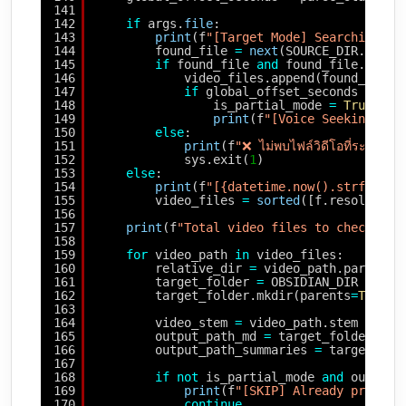
141
142
if
args.
file
:
143
print
(f
"[Target Mode] Searching fo
144
found_file 
=
next
(SOURCE_DIR.rglob
145
if
found_file 
and
found_file.suffi
146
video_files.append(found_file.
147
if
global_offset_seconds > 
0
:
148
is_partial_mode 
=
True
149
print
(f
"[Voice Seeking Mod
150
else
:
151
print
(f
"❌ ไม่พบไฟล์วิดีโอที่ระบุด
152
sys.exit(
1
)
153
else
:
154
print
(f
"[{datetime.now().strftime(
155
video_files 
=
sorted
([f.resolve() 
156
157
print
(f
"Total video files to check: {l
158
159
for
video_path 
in
video_files:
160
relative_dir 
=
video_path.parent.r
161
target_folder 
=
OBSIDIAN_DIR 
/
rel
162
target_folder.mkdir(parents
=
True
, 
163
164
video_stem 
=
video_path.stem
165
output_path_md 
=
target_folder 
/
f
166
output_path_summaries 
=
target_fol
167
168
if
not
is_partial_mode 
and
output_
169
print
(f
"[SKIP] Already process
170
continue