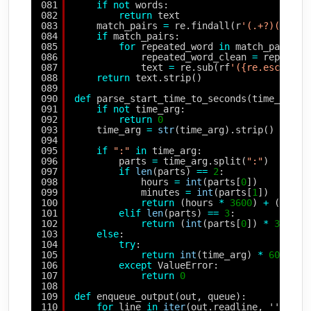
081
if
not
words:
082
return
text
083
match_pairs 
=
re.findall(r
'(.+?)(?:\s+
084
if
match_pairs:
085
for
repeated_word 
in
match_pairs:
086
repeated_word_clean 
=
repeated
087
text 
=
re.sub(rf
'({re.escape(r
088
return
text.strip()
089
090
def
parse_start_time_to_seconds(time_arg):
091
if
not
time_arg:
092
return
0
093
time_arg 
=
str
(time_arg).strip()
094
095
if
":"
in
time_arg:
096
parts 
=
time_arg.split(
":"
)
097
if
len
(parts) 
=
=
2
:
098
hours 
=
int
(parts[
0
])
099
minutes 
=
int
(parts[
1
])
100
return
(hours 
*
3600
) 
+
(minut
101
elif
len
(parts) 
=
=
3
:
102
return
(
int
(parts[
0
]) 
*
3600
) 
103
else
:
104
try
:
105
return
int
(time_arg) 
*
60
106
except
ValueError:
107
return
0
108
109
def
enqueue_output(out, queue):
110
for
line 
in
iter
(out.readline, ''):