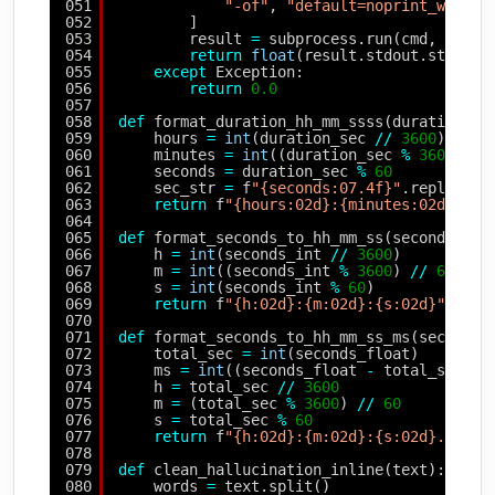
051
"-of"
, 
"default=noprint_wrappe
052
]
053
result 
=
subprocess.run(cmd, captu
054
return
float
(result.stdout.strip()
055
except
Exception:
056
return
0.0
057
058
def
format_duration_hh_mm_ssss(duration_se
059
hours 
=
int
(duration_sec 
/
/
3600
)
060
minutes 
=
int
((duration_sec 
%
3600
) 
/
/
061
seconds 
=
duration_sec 
%
60
062
sec_str 
=
f
"{seconds:07.4f}"
.replace(
'
063
return
f
"{hours:02d}:{minutes:02d}:{se
064
065
def
format_seconds_to_hh_mm_ss(seconds_int
066
h 
=
int
(seconds_int 
/
/
3600
)
067
m 
=
int
((seconds_int 
%
3600
) 
/
/
60
)
068
s 
=
int
(seconds_int 
%
60
)
069
return
f
"{h:02d}:{m:02d}:{s:02d}"
070
071
def
format_seconds_to_hh_mm_ss_ms(seconds_
072
total_sec 
=
int
(seconds_float)
073
ms 
=
int
((seconds_float 
-
total_sec) 
*
074
h 
=
total_sec 
/
/
3600
075
m 
=
(total_sec 
%
3600
) 
/
/
60
076
s 
=
total_sec 
%
60
077
return
f
"{h:02d}:{m:02d}:{s:02d}.{ms:0
078
079
def
clean_hallucination_inline(text):
080
words 
=
text.split()