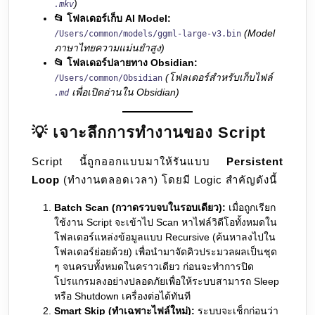
)
.mkv
📂 โฟลเดอร์เก็บ AI Model:
(Model
/Users/common/models/ggml-large-v3.bin
ภาษาไทยความแม่นยำสูง)
📂 โฟลเดอร์ปลายทาง Obsidian:
(โฟลเดอร์สำหรับเก็บไฟล์
/Users/common/Obsidian
เพื่อเปิดอ่านใน Obsidian)
.md
💡 เจาะลึกการทำงานของ Script
Script นี้ถูกออกแบบมาให้รันแบบ
Persistent
Loop
(ทำงานตลอดเวลา) โดยมี Logic สำคัญดังนี้
Batch Scan (กวาดรวบจบในรอบเดียว):
เมื่อถูกเรียก
ใช้งาน Script จะเข้าไป Scan หาไฟล์วิดีโอทั้งหมดใน
โฟลเดอร์แหล่งข้อมูลแบบ Recursive (ค้นหาลงไปใน
โฟลเดอร์ย่อยด้วย) เพื่อนำมาจัดคิวประมวลผลเป็นชุด
ๆ จนครบทั้งหมดในคราวเดียว ก่อนจะทำการปิด
โปรแกรมลงอย่างปลอดภัยเพื่อให้ระบบสามารถ Sleep
หรือ Shutdown เครื่องต่อได้ทันที
Smart Skip (ทำเฉพาะไฟล์ใหม่):
ระบบจะเช็กก่อนว่า