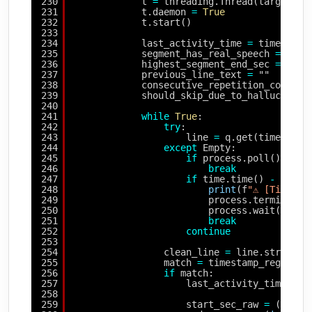
230
t 
=
threading.Thread(target
=
en
231
t.daemon 
=
True
232
t.start()
233
234
last_activity_time 
=
time.time
235
segment_has_real_speech 
=
Fals
236
highest_segment_end_sec 
=
0
237
previous_line_text 
=
""
238
consecutive_repetition_count 
=
239
should_skip_due_to_hallucinati
240
241
while
True
:
242
try
:
243
line 
=
q.get(timeout
=
1
244
except
Empty:
245
if
process.poll() 
is
n
246
break
247
if
time.time() 
-
last_
248
print
(f
"⚠️ [Timeou
249
process.terminate(
250
process.wait()
251
break
252
continue
253
254
clean_line 
=
line.strip()
255
match 
=
timestamp_regex.ma
256
if
match:
257
last_activity_time 
=
t
258
259
start_sec_raw 
=
(
int
(m