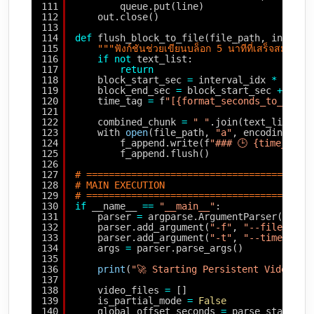
111
queue.put(line)
112
out.close()
113
114
def
flush_block_to_file(file_path, interva
115
"""ฟังก์ชันช่วยเขียนบล็อก 5 นาทีที่เสร็จสมบูรณ
116
if
not
text_list:
117
return
118
block_start_sec 
=
interval_idx 
*
300
119
block_end_sec 
=
block_start_sec 
+
300
120
time_tag 
=
f
"[{format_seconds_to_hh_mm
121
122
combined_chunk 
=
" "
.join(text_list)
123
with 
open
(file_path, 
"a"
, encoding
=
"ut
124
f_append.write(f
"### 🕒 {time_tag}
125
f_append.flush()
126
127
# ========================================
128
# MAIN EXECUTION
129
# ========================================
130
if
__name__ 
=
=
"__main__"
:
131
parser 
=
argparse.ArgumentParser(descr
132
parser.add_argument(
"-f"
, 
"--file"
, de
133
parser.add_argument(
"-t"
, 
"--time"
, de
134
args 
=
parser.parse_args()
135
136
print
(
"🚀 Starting Persistent Video Pr
137
138
video_files 
=
[]
139
is_partial_mode 
=
False
140
global_offset_seconds 
=
parse_start_ti