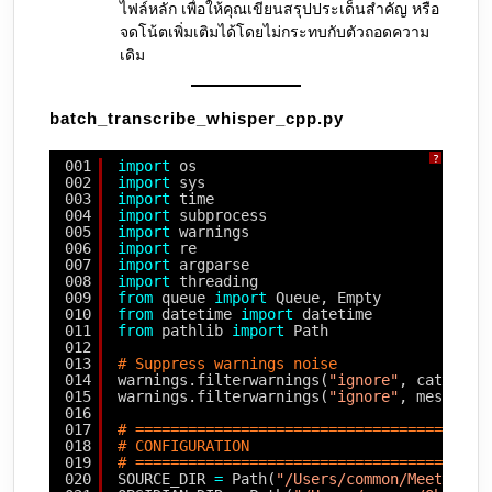
ไฟล์หลัก เพื่อให้คุณเขียนสรุปประเด็นสำคัญ หรือ
จดโน้ตเพิ่มเติมได้โดยไม่กระทบกับตัวถอดความ
เดิม
batch_transcribe_whisper_cpp.py
?
001
import
os
002
import
sys
003
import
time
004
import
subprocess
005
import
warnings
006
import
re
007
import
argparse
008
import
threading
009
from
queue 
import
Queue, Empty
010
from
datetime 
import
datetime
011
from
pathlib 
import
Path
012
013
# Suppress warnings noise
014
warnings.filterwarnings(
"ignore"
, category
015
warnings.filterwarnings(
"ignore"
, message
=
016
017
# ========================================
018
# CONFIGURATION
019
# ========================================
020
SOURCE_DIR 
=
Path(
"/Users/common/Meetings"