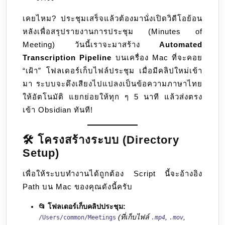
เป็น
22
เคยไหม? ประชุมเสร็จแล้วต้องมานั่งเปิดวิดีโอย้อน
โน้ต
หลังเพื่อสรุปรายงานการประชุม (Minutes of
Obsidian
Meeting) วันนี้เราจะมาสร้าง
Automated
อัตโนมัติ
Transcription Pipeline
บนเครื่อง Mac ที่จะคอย
ด้วย
“เฝ้า” โฟลเดอร์เก็บไฟล์ประชุม เมื่อมีคลิปใหม่เข้า
Whisper.cpp
มา ระบบจะดึงเสียงไปแปลงเป็นข้อความภาษาไทย
(Metal
ให้อัตโนมัติ แยกย่อยให้ทุก ๆ 5 นาที แล้วส่งตรง
Stack)
เข้า Obsidian ทันที!
และ
Python
🛠️ โครงสร้างระบบ (Directory
Setup)
เพื่อให้ระบบทำงานได้ถูกต้อง Script นี้จะอ้างอิง
Path บน Mac ของคุณดังนี้ครับ
📂 โฟลเดอร์เก็บคลิปประชุม:
(ที่เก็บไฟล์
,
,
/Users/common/Meetings
.mp4
.mov