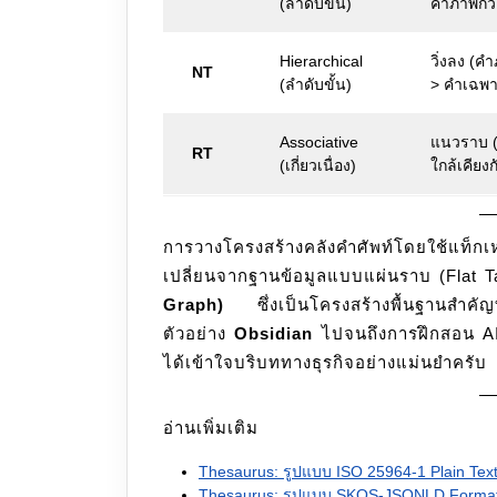
(ลำดับขั้น)
คำภาพกว้
Hierarchical
วิ่งลง (ค
NT
(ลำดับขั้น)
> คำเฉพา
Associative
แนวราบ 
RT
(เกี่ยวเนื่อง)
ใกล้เคียงก
การวางโครงสร้างคลังคำศัพท์โดยใช้แท็
เปลี่ยนจากฐานข้อมูลแบบแผ่นราบ (Flat T
Graph)
ซึ่งเป็นโครงสร้างพื้นฐานสำคัญที
ตัวอย่าง
Obsidian
ไปจนถึงการฝึกสอน AI 
ได้เข้าใจบริบททางธุรกิจอย่างแม่นยำครับ
อ่านเพิ่มเติม
Thesaurus: รูปแบบ ISO 25964-1 Plain Tex
Thesaurus: รูปแบบ SKOS-JSONLD Format ม