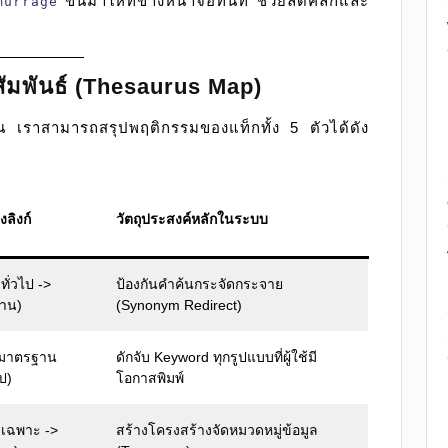
ขึ้นมาให้ที่ข้างหน้าจอทันที ช่วยลดคลิกและ
murrage
มพันธ์ (Thesaurus Map)
เจน เราสามารถสรุปพฤติกรรมของแท็กทั้ง 5 ตัวได้ดัง
ลิงก์
วัตถุประสงค์หลักในระบบ
ำทั่วไป ->
ป้องกันคำค้นกระจัดกระจาย
าน)
(Synonym Redirect)
คำมาตรฐาน
ดักจับ Keyword ทุกรูปแบบที่ผู้ใช้มี
ป)
โอกาสพิมพ์
คำเฉพาะ ->
สร้างโครงสร้างจัดหมวดหมู่ข้อมูล