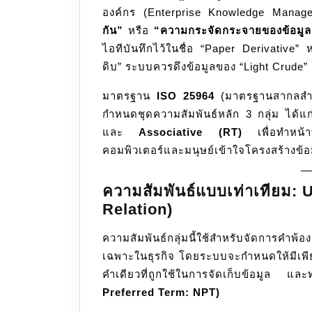
องค์กร (Enterprise Knowledge Managem
จัด
กัน”
หรือ
“ความกระจัดกระจายของข้อมูล
ระเบียบ
ไอทีบันทึกไว้ในชื่อ “Paper Derivative” ห
ความ
ดิบ” ระบบควรดึงข้อมูลของ “Light Crude
รู้
(Thesaurus
มาตรฐาน
ISO 25964
(มาตรฐานสากลสำหร
Relations)
กำหนดชุดความสัมพันธ์หลัก 3 กลุ่ม ได้แ
และ
Associative (RT)
เพื่อทำหน้า
คอมพิวเตอร์และมนุษย์เข้าใจโครงสร้างข้อม
ความสัมพันธ์แบบเท่าเทียม:
Relation)
ความสัมพันธ์กลุ่มนี้ใช้สำหรับจัดการ
เฉพาะในธุรกิจ โดยระบบจะกำหนดให้มีเพ
คำเดียวที่ถูกใช้ในการจัดเก็บข้อมูล แล
Preferred Term: NPT)