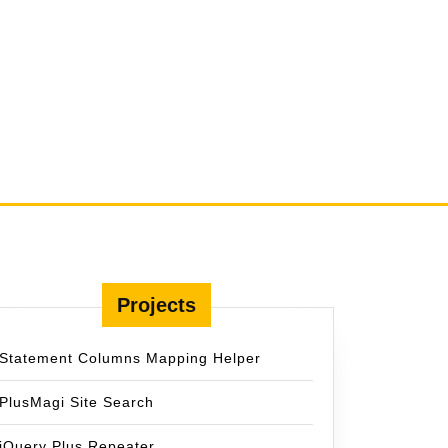
Projects
Statement Columns Mapping Helper
PlusMagi Site Search
jQuery Plus Repeater