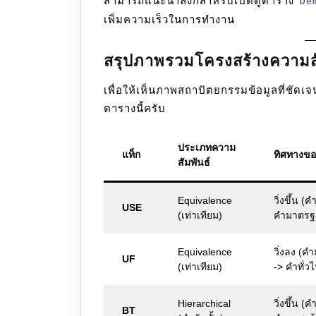
สามารถแนะนำลิงก์สำหรับเปิดดูตาราง
De
เพิ่มความเร็วในการทำงาน
สรุปภาพรวมโครงสร้างความสั
เพื่อให้เห็นภาพสถาปัตยกรรมข้อมูลที่ชัด
ตารางนี้ครับ
ประเภทความ
แท็ก
ทิศทางของ
สัมพันธ์
Equivalence
วิ่งขึ้น (ค
USE
(เท่าเทียม)
คำมาตรฐ
Equivalence
วิ่งลง (
UF
(เท่าเทียม)
-> คำทั่วไ
Hierarchical
วิ่งขึ้น (
BT