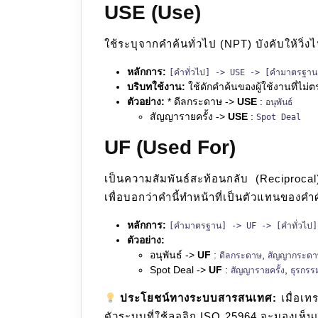
USE (Use)
ใช้ระบุจากคำค้นทั่วไป (NPT) บังคับให้ว
หลักการ:
[คำทั่วไป] -> USE -> [คำมาตรฐาน
บริบทใช้งาน:
ใช้ดักคำค้นของผู้ใช้งานที่ไม่
ตัวอย่าง:
* ดีลกระดาษ ->
USE
:
อนุพันธ์
สัญญารายครั้ง ->
USE
:
Spot Deal
UF (Used For)
เป็นความสัมพันธ์สะท้อนกลับ (Reciproc
เพื่อบอกว่าคำนี้ทำหน้าที่เป็นตัวแทนของคำ
หลักการ:
[คำมาตรฐาน] -> UF -> [คำทั่วไป]
ตัวอย่าง:
อนุพันธ์ ->
UF
:
,
ดีลกระดาษ
สัญญากระดา
Spot Deal ->
UF
:
,
สัญญารายครั้ง
ธุรกรรม
ประโยชน์ทางระบบสารสนเทศ:
เมื่อเท
ตัวระบบที่ใช้ลอจิก ISO 25964 จะมองเห็