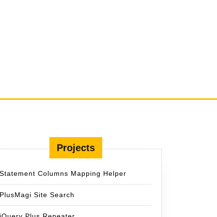
Projects
Statement Columns Mapping Helper
PlusMagi Site Search
jQuery Plus Repeater