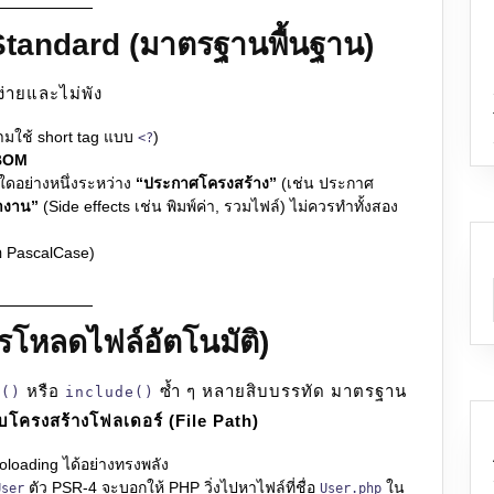
tandard (มาตรฐานพื้นฐาน)
นง่ายและไม่พัง
ห้ามใช้ short tag แบบ
)
<?
 BOM
ใดอย่างหนึ่งระหว่าง
“ประกาศโครงสร้าง”
(เช่น ประกาศ
ทำงาน”
(Side effects เช่น พิมพ์ค่า, รวมไฟล์) ไม่ควรทำทั้งสอง
อ PascalCase)
โหลดไฟล์อัตโนมัติ)
หรือ
ซ้ำ ๆ หลายสิบบรรทัด มาตรฐาน
e()
include()
โครงสร้างโฟลเดอร์ (File Path)
loading ได้อย่างทรงพลัง
ตัว PSR-4 จะบอกให้ PHP วิ่งไปหาไฟล์ที่ชื่อ
ใน
User
User.php