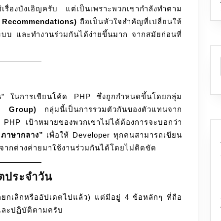
่เรื่องบังเอิญครับ แต่เป็นเพราะพวกเขากำลังทำตาม
พัฒนา
 Recommendations)
ถือเป็นหัวใจสำคัญที่เปลี่ยนให้
PHP
บ และทำงานร่วมกันได้ง่ายขึ้นมาก จากสมัยก่อนที่
ทุก
คน
ต้อง
รู้
” ในการเขียนโค้ด PHP ซึ่งถูกกำหนดขึ้นโดยกลุ่ม
p Group)
กลุ่มนี้เป็นการรวมตัวกันของตัวแทนจาก
PHP เป้าหมายของพวกเขาไม่ได้ต้องการจะบอกว่า
“ภาษากลาง”
เพื่อให้ Developer ทุกคนสามารถเขียน
ry จากต่างค่ายมาใช้งานร่วมกันได้โดยไม่ติดขัด
ิตประจำวัน
กเลิกหรืออัปเดตไปแล้ว) แต่มีอยู่ 4 ข้อหลักๆ ที่ถือ
้และปฏิบัติตามครับ