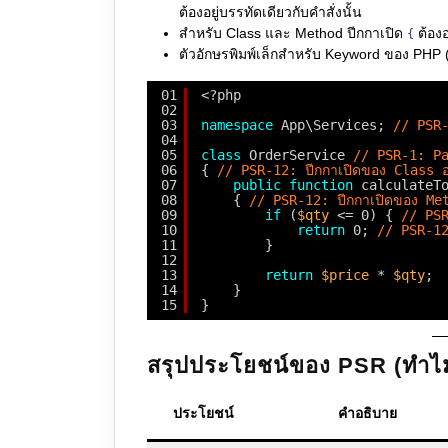
ต้องอยู่บรรทัดเดียวกับคำสั่งนั้น
สำหรับ Class และ Method ปีกกาเปิด
ต้องอ
{
ตัวอักษรพิมพ์เล็กสำหรับ Keyword ของ PHP 
01
<?php
02
03
namespace
App\Services; 
// PSR-
04
05
class
OrderService 
// PSR-1: P
06
{ 
// PSR-12: ปีกกาเปิดของ Class อย
07
public
function
calculateT
08
{ 
// PSR-12: ปีกกาเปิดของ Meth
09
if
(
$qty
<= 0) { 
// PSR
10
return
0; 
// PSR-12
11
}
12
13
return
$price
* 
$qty
;
14
}
15
}
สรุปประโยชน์ของ PSR (ทำไม
ประโยชน์
คำอธิบาย