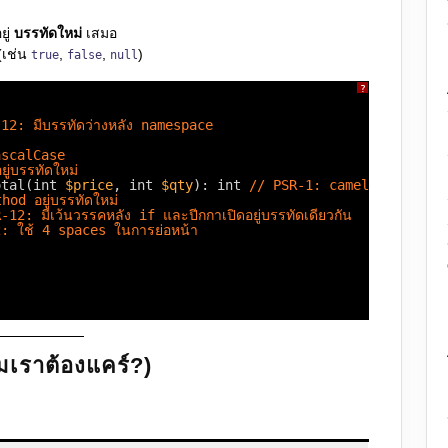
ยู่
บรรทัดใหม่
เสมอ
(เช่น
,
,
)
true
false
null
?
12: มีบรรทัดว่างหลัง namespace
ascalCase
ู่บรรทัดใหม่
otal(int 
$price
, int 
$qty
): int 
// PSR-1: camelCase
od อยู่บรรทัดใหม่
-12: มีเว้นวรรคหลัง if และปีกกาเปิดอยู่บรรทัดเดียวกัน
: ใช้ 4 spaces ในการย่อหน้า
เราต้องแคร์?)