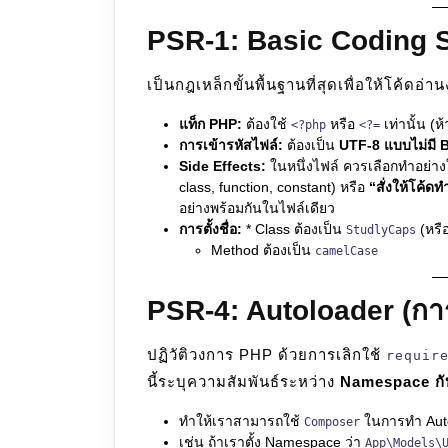
PSR-1: Basic Coding S
เป็นกฎเหล็กขั้นพื้นฐานที่สุดเพื่อให้โค้ดอ่า
แท็ก PHP:
ต้องใช้
หรือ
เท่านั้น (
<?php
<?=
การเข้ารหัสไฟล์:
ต้องเป็น
UTF-8 แบบไม่มี
Side Effects:
ในหนึ่งไฟล์ ควรเลือกทำอย่าง
class, function, constant) หรือ
“สั่งให้โค้ด
อย่างพร้อมกันในไฟล์เดียว
การตั้งชื่อ:
* Class ต้องเป็น
(หรื
StudlyCaps
Method ต้องเป็น
camelCase
PSR-4: Autoloader (การ
ปฏิวัติวงการ PHP ด้วยการเลิกใช้
requir
นี้ระบุความสัมพันธ์ระหว่าง
Namespace กับ
ทำให้เราสามารถใช้
ในการทำ Auto
Composer
เช่น ถ้าเราตั้ง Namespace ว่า
App\Models\