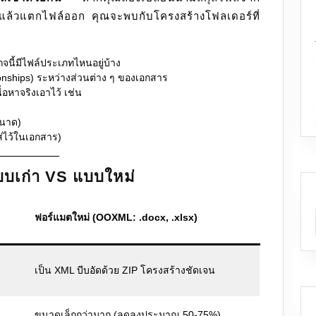
ล้วแตกไฟล์ออก คุณจะพบกับโครงสร้างโฟลเดอร์ที่
กจนี้มีไฟล์ประเภทไหนอยู่บ้าง
tionships) ระหว่างส่วนต่าง ๆ ของเอกสาร
ื้อหาจริงเอาไว้ เช่น
ขนาด)
ส่ไว้ในเอกสาร)
บบเก่า VS แบบใหม่
ฟอร์แมตใหม่ (OOXML: .docx, .xlsx)
เป็น XML บีบอัดด้วย ZIP โครงสร้างชัดเจน
ขนาดเล็กกว่ามาก (ลดลงประมาณ 50-75%)