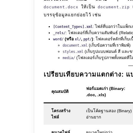
ให้เป็น
แ
document.docx
document.zip
บรรจุข้อมูลแยกย่อยไว้ เช่น
: ไฟล์ที่บอกว่าในแพ็กเ
[Content_Types].xml
: โฟลเดอร์ที่เก็บความสัมพันธ์ (Rela
_rels/
(หรือ
,
)
: โฟลเดอร์หลักที่เก็บเน
word/
xl/
ppt/
(เก็บข้อความที่เราพิมพ์)
document.xml
(เก็บรูปแบบฟอนต์ สี และ
styles.xml
(โฟลเดอร์เก็บรูปภาพทั้งหมดที่ใ
media/
เปรียบเทียบความแตกต่าง: แ
ฟอร์แมตเก่า (Binary:
คุณสมบัติ
.doc, .xls)
โครงสร้าง
เป็นโค้ดฐานสอง (Binary)
ไฟล์
อ่านยาก
ขนาดไฟล์
ขนาดใหญ่กว่า