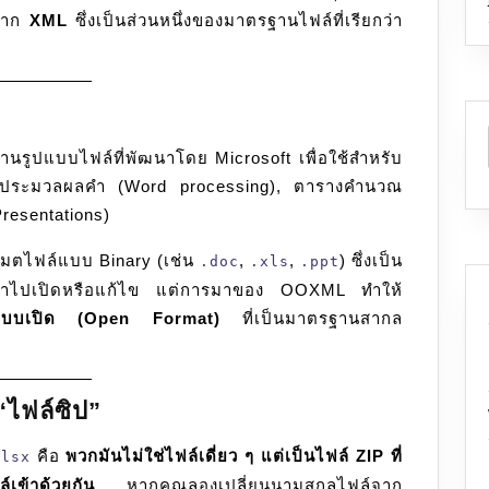
าจาก
XML
ซึ่งเป็นส่วนหนึ่งของมาตรฐานไฟล์ที่เรียกว่า
นรูปแบบไฟล์ที่พัฒนาโดย Microsoft เพื่อใช้สำหรับ
่น ประมวลผลคำ (Word processing), ตารางคำนวณ
resentations)
์แมตไฟล์แบบ Binary (เช่น
,
,
) ซึ่งเป็น
.doc
.xls
.ppt
ะนำไปเปิดหรือแก้ไข แต่การมาของ OOXML ทำให้
แบบเปิด (Open Format)
ที่เป็นมาตรฐานสากล
“ไฟล์ซิป”
คือ
พวกมันไม่ใช่ไฟล์เดี่ยว ๆ แต่เป็นไฟล์ ZIP ที่
xlsx
้าด้วยกัน
หากคุณลองเปลี่ยนนามสกุลไฟล์จาก