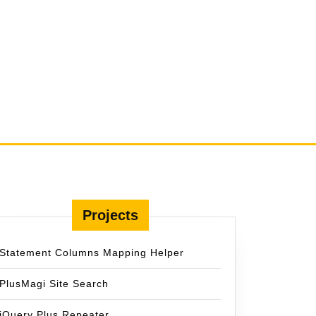
Projects
Statement Columns Mapping Helper
PlusMagi Site Search
jQuery Plus Repeater