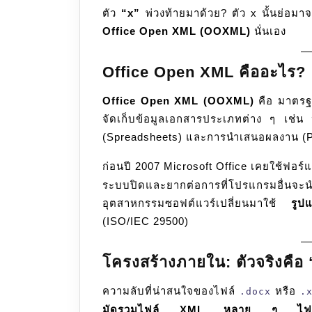
เบื้อง
ตัว
“x”
พ่วงท้ายมาด้วย? ตัว x นั้นย่อม
หลัง
Office Open XML (OOXML)
นั่นเอง
ไฟล์
Office
Office Open XML คืออะไร?
(Word,
Office Open XML (OOXML)
คือ มาตรฐา
Excel)
จัดเก็บข้อมูลเอกสารประเภทต่าง ๆ เช
(Spreadsheets) และการนำเสนอผลงาน (P
ก่อนปี 2007 Microsoft Office เคยใช้ฟอร
ระบบปิดและยากต่อการที่โปรแกรมอื่นจ
อุตสาหกรรมซอฟต์แวร์เปลี่ยนมาใช้
รูป
(ISO/IEC 29500)
โครงสร้างภายใน: ตัวจริงคือ 
ความลับที่น่าสนใจของไฟล์
หรือ
.docx
.
มัดรวมไฟล์ XML หลาย ๆ ไฟล์เข